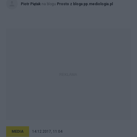
Piotr Piętak
na blogu
Prosto z bloga pp.mediologia.pl
MEDIA
14.12.2017, 11:04