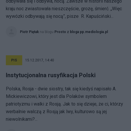
odbywała się i odbywa, nocą. Zawsze w historii naszego
kraju noc zwiastowała nieszczęście, grozę, śmierć. „Więc
wywózki odbywają się nocą”, pisze R. Kapuściński...
Piotr Piętak
na blogu
Prosto z bloga pp.mediologia.pl
PIS
15.12.2017, 14:40
Instytucjonalna rusyfikacja Polski
Polska, Rosja - dwie siostry, tak się kiedyś napisało A.
Mickiewiczowi, który jest dla Polaków symbolem
patriotyzmu i walki z Rosją. Jak to się dzieje, że ci, którzy
werbalnie walczą z Rosją jak lwy, kulturowo są jej
niewolnikami?...