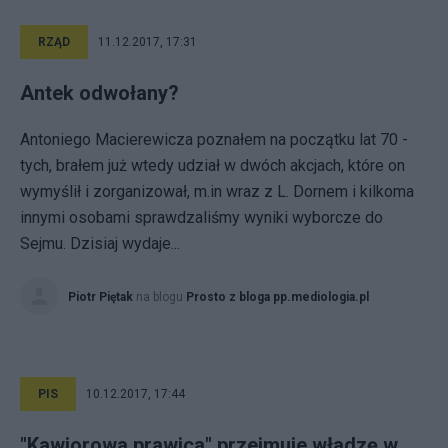
RZĄD
11.12.2017, 17:31
Antek odwołany?
Antoniego Macierewicza poznałem na początku lat 70 -
tych, brałem już wtedy udział w dwóch akcjach, które on
wymyślił i zorganizował, m.in wraz z L. Dornem i kilkoma
innymi osobami sprawdzaliśmy wyniki wyborcze do
Sejmu. Dzisiaj wydaje...
Piotr Piętak
na blogu
Prosto z bloga pp.mediologia.pl
PIS
10.12.2017, 17:44
"Kawiorowa prawica" przejmuje władzę w