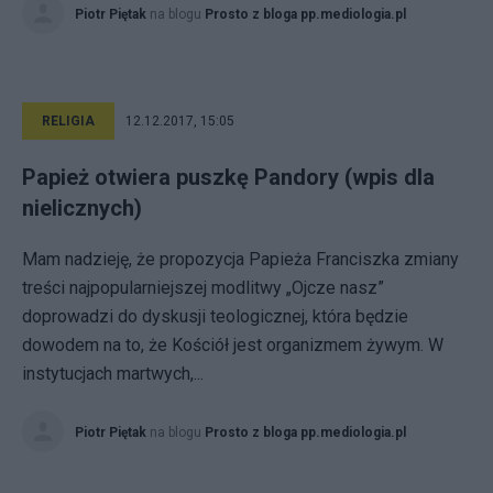
Piotr Piętak
na blogu
Prosto z bloga pp.mediologia.pl
RELIGIA
12.12.2017, 15:05
Papież otwiera puszkę Pandory (wpis dla
nielicznych)
Mam nadzieję, że propozycja Papieża Franciszka zmiany
treści najpopularniejszej modlitwy „Ojcze nasz”
doprowadzi do dyskusji teologicznej, która będzie
dowodem na to, że Kościół jest organizmem żywym. W
instytucjach martwych,...
Piotr Piętak
na blogu
Prosto z bloga pp.mediologia.pl