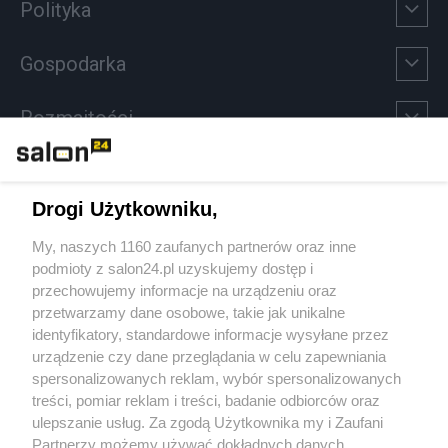
Polityka
Gospodarka
Rozmaitości
Technologie
Drogi Użytkowniku,
Sport
My, naszych 1160 zaufanych partnerów oraz inne
podmioty z salon24.pl uzyskujemy dostęp i
Społeczeństwo
przechowujemy informacje na urządzeniu oraz
przetwarzamy dane osobowe, takie jak unikalne
Kultura
identyfikatory, standardowe informacje wysyłane przez
urządzenie czy dane przeglądania w celu zapewniania
spersonalizowanych reklam, wybór spersonalizowanych
treści, pomiar reklam i treści, badanie odbiorców oraz
ulepszanie usług. Za zgodą Użytkownika my i Zaufani
X
Facebook
Instagram
Youtube
Partnerzy możemy używać dokładnych danych