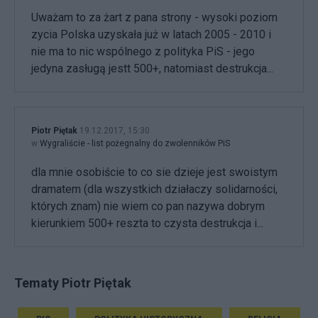
Uważam to za żart z pana strony - wysoki poziom
zycia Polska uzyskała już w latach 2005 - 2010 i
nie ma to nic wspólnego z polityka PiS - jego
jedyna zasługą jestt 500+, natomiast destrukcja...
Piotr Piętak
19.12.2017, 15:30
w
Wygraliście - list pożegnalny do zwolenników PiS
dla mnie osobiście to co sie dzieje jest swoistym
dramatem (dla wszystkich działaczy solidarności,
których znam) nie wiem co pan nazywa dobrym
kierunkiem 500+ reszta to czysta destrukcja i...
Tematy Piotr Piętak