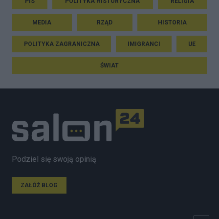
PIS
POLITYKA HISTORYCZNA
RELIGIA
MEDIA
RZĄD
HISTORIA
POLITYKA ZAGRANICZNA
IMIGRANCI
UE
ŚWIAT
Podziel się swoją opinią
ZAŁÓŻ BLOG