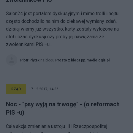
Salon24 jest portalem dyskusyjnym i mimo trolli i hejtu
często dochodziło na nim do ciekawej wymiany zdań,
dzisiaj wiemy już wszystko, karty zostały wyłożone na
stół i czas dyskusji czy próby jej nawiązania ze
zwolennikami PiS –u...
Piotr Piętak
na blogu
Prosto z bloga pp.mediologia.pl
RZĄD
17.12.2017, 14:36
Noc - "psy wyją na trwogę" - (o reformach
PiS -u)
Cała akcja zmieniania ustroju III Rzeczpospolitej