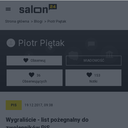
Strona główna
Blogi
Piotr Piętak
Piotr Piętak
Obserwuj
WIADOMOŚĆ
36
153
Obserwujących
Notki
PIS
19.12.2017, 09:38
Wygraliście - list pożegnalny do
zwolenników PiS