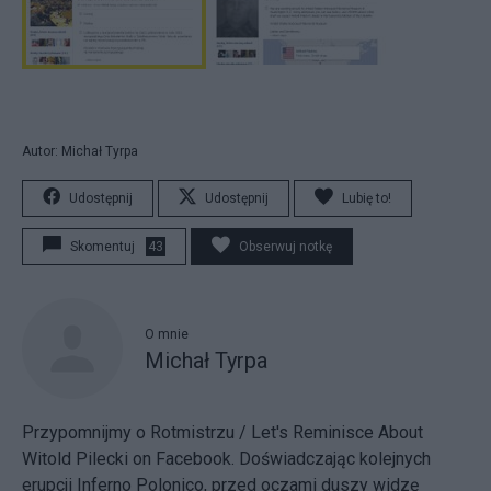
Autor: Michał Tyrpa
Udostępnij
Udostępnij
Lubię to!
Skomentuj
43
Obserwuj notkę
O mnie
Michał Tyrpa
Przypomnijmy o Rotmistrzu / Let's Reminisce About
Witold Pilecki
on Facebook. Doświadczając kolejnych
erupcji Inferno Polonico, przed oczami duszy widzę