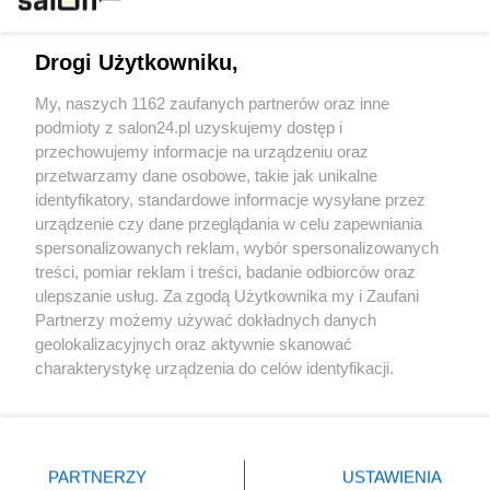
Technologie
Drogi Użytkowniku,
Sport
My, naszych 1162 zaufanych partnerów oraz inne
podmioty z salon24.pl uzyskujemy dostęp i
Społeczeństwo
przechowujemy informacje na urządzeniu oraz
przetwarzamy dane osobowe, takie jak unikalne
Kultura
identyfikatory, standardowe informacje wysyłane przez
urządzenie czy dane przeglądania w celu zapewniania
spersonalizowanych reklam, wybór spersonalizowanych
treści, pomiar reklam i treści, badanie odbiorców oraz
ulepszanie usług. Za zgodą Użytkownika my i Zaufani
X
Facebook
Instagram
Youtube
Partnerzy możemy używać dokładnych danych
geolokalizacyjnych oraz aktywnie skanować
charakterystykę urządzenia do celów identyfikacji.
Web Content Media sp. z o. o. © 2022
Ponieważ cenimy Twoją prywatność, prosimy o zgodę na
korzystanie z tych technologii poprzez kliknięcie
„Akceptuję”. Zgoda jest dobrowolna i zawsze możesz ją
Pomoc
O nas
Praca
Reklama
Kontakt
zmienić/wycofać klikając przycisk ustawień prywatności
PARTNERZY
USTAWIENIA