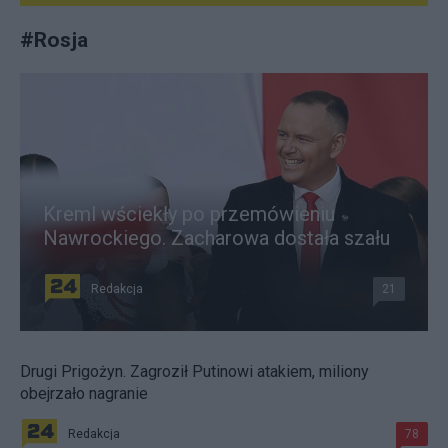
#
Rosja
Kreml wściekły po przemówieniu
Nawrockiego. Zacharowa dostała szału
Redakcja
21
Drugi Prigożyn. Zagroził Putinowi atakiem, miliony
obejrzało nagranie
Redakcja
78