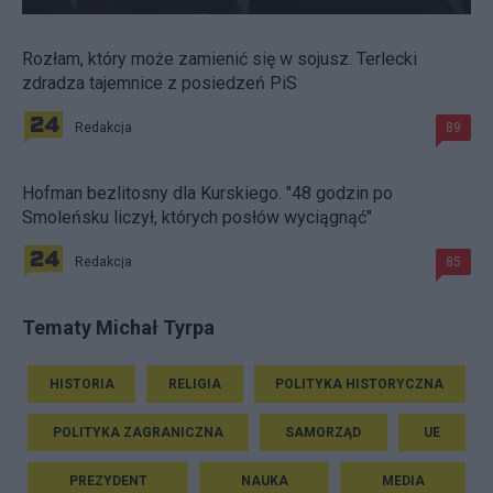
Rozłam, który może zamienić się w sojusz. Terlecki
zdradza tajemnice z posiedzeń PiS
Redakcja
89
Hofman bezlitosny dla Kurskiego. "48 godzin po
Smoleńsku liczył, których posłów wyciągnąć"
Redakcja
85
Tematy Michał Tyrpa
HISTORIA
RELIGIA
POLITYKA HISTORYCZNA
POLITYKA ZAGRANICZNA
SAMORZĄD
UE
PREZYDENT
NAUKA
MEDIA