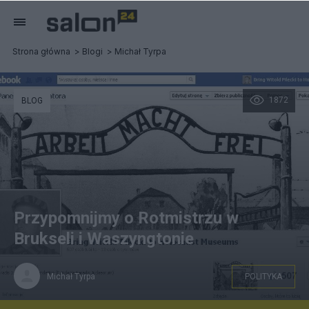
Strona główna
Blogi
Michał Tyrpa
1872
BLOG
Przypomnijmy o Rotmistrzu w
Brukseli i Waszyngtonie
Michał Tyrpa
POLITYKA
Strona "Bring Witold Pilecki to Holocaust Museums"