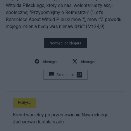
Witolda Pileckiego, który do nas, wolontariuszy akcji
społecznej "Przypomnijmy o Rotmistrzu" ("Let's
Reminisce About Witold Pilecki mówi"), mówi:"Z powodu
mojego imienia będą was nienawidzić" (Mt 24,9)
Nowości od blogera
Udostępnij
Udostępnij
Skomentuj
43
Polityka
Kreml wściekły po przemówieniu Nawrockiego.
Zacharowa dostała szału