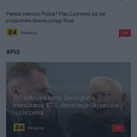
Parada słabości Putina? Plac Czerwony już nie
przypomina dawnej potęgi Rosji
Redakcja
206
#
PiS
PiS odkrywa karty. Demografia,
mieszkania, ETS, deportacje Ukraińców i
rozliczenia
Redakcja
197