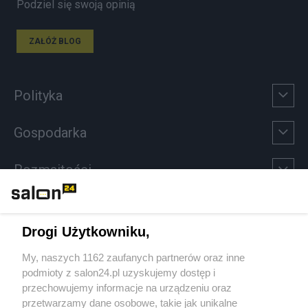
Podziel się swoją opinią
ZAŁÓŻ BLOG
Polityka
Gospodarka
Rozmaitości
Technologie
Drogi Użytkowniku,
Sport
My, naszych 1162 zaufanych partnerów oraz inne
podmioty z salon24.pl uzyskujemy dostęp i
Społeczeństwo
przechowujemy informacje na urządzeniu oraz
przetwarzamy dane osobowe, takie jak unikalne