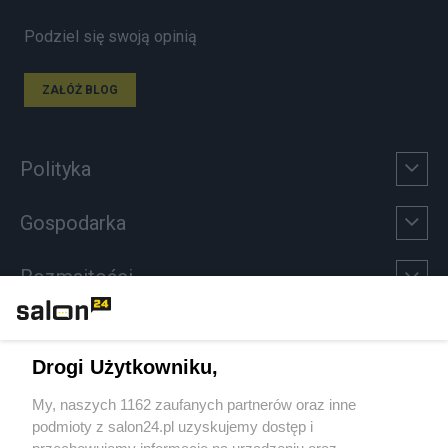
Podziel się swoją opinią
ZAŁÓŻ BLOG
Polityka
Gospodarka
Rozmaitości
Technologie
Drogi Użytkowniku,
Sport
My, naszych 1162 zaufanych partnerów oraz inne
podmioty z salon24.pl uzyskujemy dostęp i
Społeczeństwo