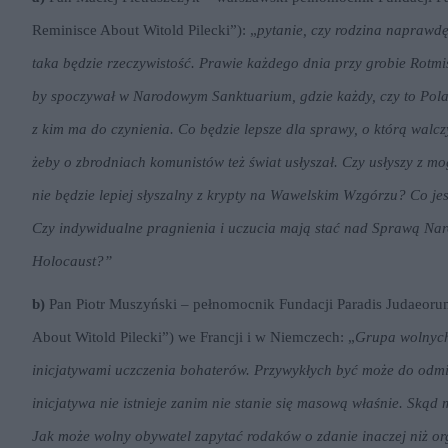
Reminisce About Witold Pilecki”): „
pytanie, czy rodzina naprawdę
taka będzie rzeczywistość. Prawie każdego dnia przy grobie Rotmis
by spoczywał w Narodowym Sanktuarium, gdzie każdy, czy to Pola
z kim ma do czynienia. Co będzie lepsze dla sprawy, o którą walczy
żeby o zbrodniach komunistów też świat usłyszał. Czy usłyszy z m
nie będzie lepiej słyszalny z krypty na Wawelskim Wzgórzu? Co jest
Czy indywidualne pragnienia i uczucia mają stać nad Sprawą Naro
Holocaust?”
b)
Pan Piotr Muszyński – pełnomocnik Fundacji Paradis Judaeorum
About Witold Pilecki”) we Francji i w Niemczech: „
Grupa wolnych
inicjatywami uczczenia bohaterów. Przywykłych być może do odm
inicjatywa nie istnieje zanim nie stanie się masową właśnie. Sk
Jak może wolny obywatel zapytać rodaków o zdanie inaczej niż orga