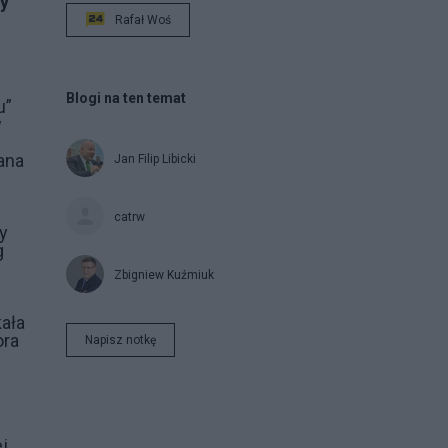
by
Rafał Woś
Blogi na ten temat
u”
w
ana
Jan Filip Libicki
catrw
y
g
Zbigniew Kuźmiuk
kała
ora
Napisz notkę
j