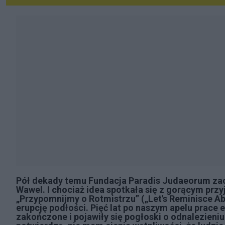
Pół dekady temu Fundacja Paradis Judaeorum zacz
Wawel. I chociaż idea spotkała się z gorącym przy
„Przypomnijmy o Rotmistrzu” („Let's Reminisce A
erupcję podłości. Pięć lat po naszym apelu prace
zakończone i pojawiły się pogłoski o odnalezieni