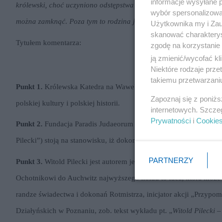
informacje wysyłane 
królewski, choć uczyniono odstępstwa dla marszałka Józefa Piłsud
wybór spersonalizowan
można zamknąć. Poza tym to rodzina jako pierwsza ma głos ws. 
Użytkownika my i Zau
skanować charakterys
Tytułem komentarza:
zgodę na korzystanie 
ją zmienić/wycofać kl
Niektóre rodzaje prz
takiemu przetwarzaniu
Punkt 1.
Królewska Katedra na Wawelu to coś więcej niż jedna z 
Zapoznaj się z poniż
polskiej kultury i polskiej historii.
internetowych. Szcze
Prywatności
i
Cookie
Punkt 2.
Fundacja Paradis Judaeorum i wolontariusze akcji społe
Pilecki”) stoją na stanowisku, iż dokonania Ochotnika do Auschw
PARTNERZY
Punkt 3.
Witold Pilecki jest autorem jednego z najważniejszych te
Ochotnikowi do Auchwitz najwyższego hołdu to idea, która może 
randze świadectwa i dokonań Rotmistrza, inicjator akcji „Przyp
Działyńskich w Poznaniu, zob. tekst wykładu pt. „
Witold Pilecki 