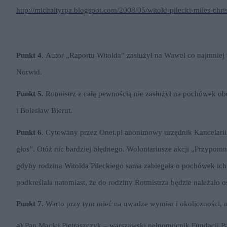
http://michaltyrpa.blogspot.com/2008/05/witold-pilecki-miles-chri
Punkt 4.
Autor „Raportu Witolda” zasłużył na Wawel co najmniej 
Norwid.
Punkt 5.
Rotmistrz z całą pewnością nie zasłużył na pochówek o
i Bolesław Bierut.
Punkt 6.
Cytowany przez Onet.pl anonimowy urzędnik Kancelarii 
głos”. Otóż nic bardziej błędnego. Wolontariusze akcji „Przypo
gdyby rodzina Witolda Pileckiego sama zabiegała o pochówek ic
podkreślała natomiast, że do rodziny Rotmistrza będzie należało 
Punkt 7.
Warto przy tym mieć na uwadze wymiar i okoliczności, n
a)
Pan Maciej Pietraszczyk – warszawski pełnomocnik Fundacji Pa