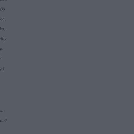
 Bo
ęc,
ka,
ałby,
go
?
ą i
wa
nia?