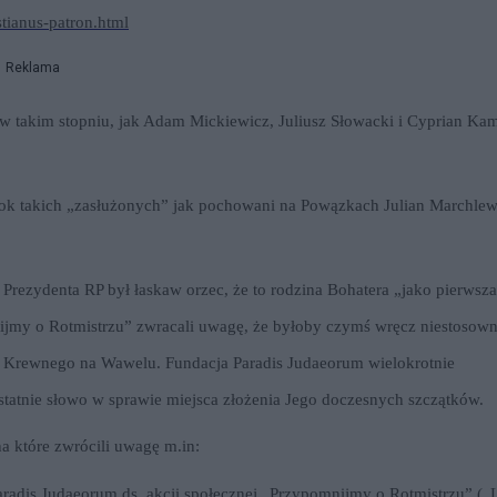
stianus-patron.html
Reklama
w takim stopniu, jak Adam Mickiewicz, Juliusz Słowacki i Cyprian Kam
bok takich „zasłużonych” jak pochowani na Powązkach Julian Marchlew
Prezydenta RP był łaskaw orzec, że to rodzina Bohatera „jako pierwsz
mnijmy o Rotmistrzu” zwracali uwagę, że byłoby czymś wręcz niestosow
h Krewnego na Wawelu. Fundacja Paradis Judaeorum wielokrotnie
ostatnie słowo w sprawie miejsca złożenia Jego doczesnych szczątków.
a które zwrócili uwagę m.in:
radis Judaeorum ds. akcji społecznej „Przypomnijmy o Rotmistrzu” („L