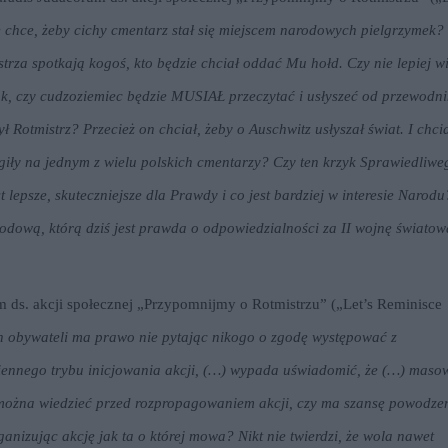
 chce, żeby cichy cmentarz stał się miejscem narodowych pielgrzymek?
trza spotkają kogoś, kto będzie chciał oddać Mu hołd. Czy nie lepiej wi
k, czy cudzoziemiec będzie MUSIAŁ przeczytać i usłyszeć od przewodni
ł Rotmistrz? Przecież on chciał, żeby o Auschwitz usłyszał świat. I chci
ogiły na jednym z wielu polskich cmentarzy? Czy ten krzyk Sprawiedliwe
 lepsze, skuteczniejsze dla Prawdy i co jest bardziej w interesie Narodu
dową, którą dziś jest prawda o odpowiedzialności za II wojnę światow
 ds. akcji społecznej „Przypomnijmy o Rotmistrzu” („Let’s Reminisce
 obywateli ma prawo nie pytając nikogo o zgodę występować z
iennego trybu inicjowania akcji, (…) wypada uświadomić, że (…) maso
ąd można wiedzieć przed rozpropagowaniem akcji, czy ma szansę powodze
nizując akcję jak ta o której mowa? Nikt nie twierdzi, że wola nawet