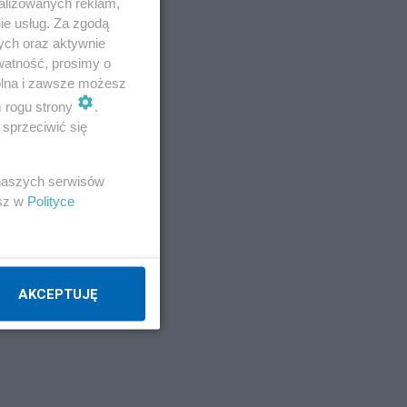
alizowanych reklam,
ów
ie usług. Za zgodą
ych oraz aktywnie
watność, prosimy o
wolna i zawsze możesz
m rogu strony
.
sprzeciwić się
a
 naszych serwisów
esz w
Polityce
AKCEPTUJĘ