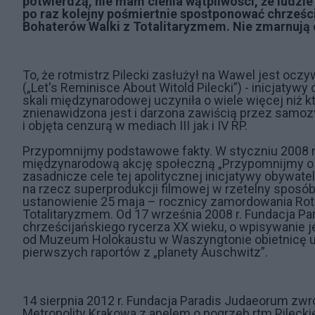
potwierdzą, nie mam cienia wątpliwości, że ludzie 
po raz kolejny pośmiertnie spostponować chrześci
Bohaterów Walki z Totalitaryzmem. Nie zmarnują ok
To, że rotmistrz Pilecki zasłużył na Wawel jest ocz
(„Let's Reminisce About Witold Pilecki”) - inicjatywy
skali międzynarodowej uczyniła o wiele więcej niż k
znienawidzona jest i darzona zawiścią przez samoz
i objęta cenzurą w mediach III jak i IV RP.
Przypomnijmy podstawowe fakty. W styczniu 2008 r
międzynarodową akcję społeczną „Przypomnijmy o Rot
zasadnicze cele tej apolitycznej inicjatywy obywatel
na rzecz superprodukcji filmowej w rzetelny sposób
ustanowienie 25 maja – rocznicy zamordowania Rot
Totalitaryzmem. Od 17 września 2008 r. Fundacja Pa
chrześcijańskiego rycerza XX wieku, o wpisywanie je
od Muzeum Holokaustu w Waszyngtonie obietnicę uzu
pierwszych raportów z „planety Auschwitz”.
14 sierpnia 2012 r. Fundacja Paradis Judaeorum zwró
Metropolity Krakowa z apelem o pogrzeb rtm.Pilec