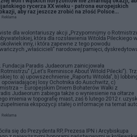
złej woli i wąskich horyzontów nie zmarnują okazji, a
jańskiego rycerza XX wieku - patrona europejskich
azji, aby raz jeszcze zrobić na złość Polsce...
Reklama
ywiste dla wolontariuszy akcji „Przypomnijmy o Rotmistrz
 obywatelskiej, która dla rozsławienia Witolda Pileckiego 
tokolwiek inny, i która zapewne z tego powodu
wańczych „właścicieli” narodowej pamięci, dyskredytow
. Fundacja Paradis Judaeorum zainicjowała
mistrzu” („Let's Reminisce About Witold Pilecki”). Trz
skiej to: a) upowszechnienie „Raportu Witolda”, b) lobbin
 opowiadającej losy Ochotnika do Auschwitz, c)
mistrza – Europejskim Dniem Bohaterów Walki z
radis Judaeorum zabiega także o wyniesienie na ołtarze
go imienia w topografię miast, zaś 6 lutego 2012 r. uzys
pełnienia ekspozycji stałej o informacje na temat aut
Reklama
ciła się do Prezydenta RP, Prezesa IPN i Arcybiskupa
kiego z najwyższymi honorami państwowymi w królewskie