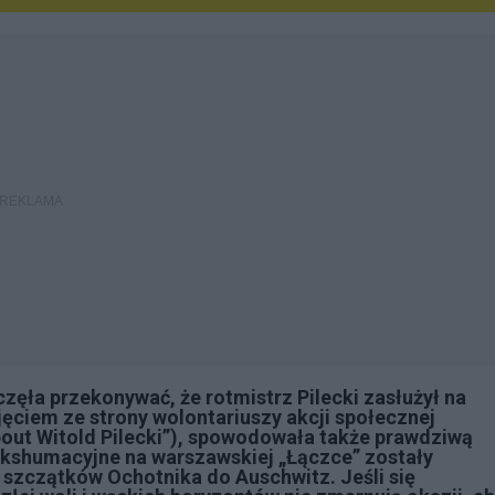
ęła przekonywać, że rotmistrz Pilecki zasłużył na
jęciem ze strony wolontariuszy akcji społecznej
bout Witold Pilecki”), spowodowała także prawdziwą
 ekshumacyjne na warszawskiej „Łączce” zostały
u szczątków Ochotnika do Auschwitz. Jeśli się