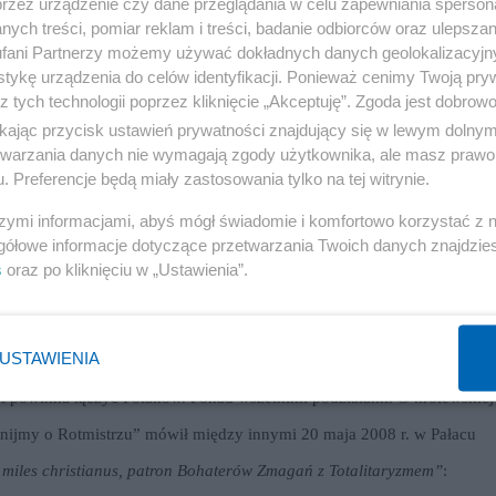
przez urządzenie czy dane przeglądania w celu zapewniania sperson
skiego i prezydenta Lecha Kaczyńskiego wraz z żoną. Listę tych wyjątk
ych treści, pomiar reklam i treści, badanie odbiorców oraz ulepszan
pochówku.”
fani Partnerzy możemy używać dokładnych danych geolokalizacyjn
tykę urządzenia do celów identyfikacji. Ponieważ cenimy Twoją pry
z tych technologii poprzez kliknięcie „Akceptuję”. Zgoda jest dobro
ikając przycisk ustawień prywatności znajdujący się w lewym dolny
Reklama
etwarzania danych nie wymagają zgody użytkownika, ale masz prawo 
. Preferencje będą miały zastosowania tylko na tej witrynie.
wielu szacownych polskich nekropolii. Wawel to miejsce najświętsze dl
szymi informacjami, abyś mógł świadomie i komfortowo korzystać z
gółowe informacje dotyczące przetwarzania Twoich danych znajdzi
s
oraz po kliknięciu w „Ustawienia”.
cznej „Przypomnijmy o Rotmistrzu” („Let’s Reminisce About Witold
itz stawiają go w rzędzie równych królom.
USTAWIENIA
kstów dla kultury polskiej – „Raportu Witolda” z 1945 r. Oddanie
i powinna łączyć Polaków. Ponad wszelkimi podziałami. O królewskiej
omnijmy o Rotmistrzu” mówił między innymi 20 maja 2008 r. w Pałacu
– miles christianus, patron Bohaterów Zmagań z Totalitaryzmem”
: