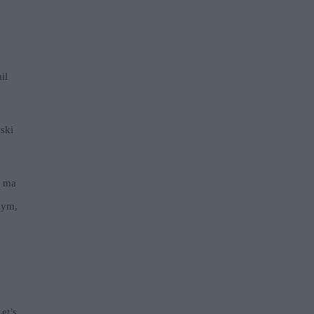
il
ski
a ma
nym,
et’s