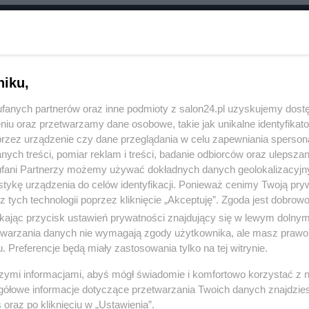
RÓĆ DO NOTKI
niku,
fanych partnerów oraz inne podmioty z salon24.pl uzyskujemy dost
niu oraz przetwarzamy dane osobowe, takie jak unikalne identyfikat
przez urządzenie czy dane przeglądania w celu zapewniania sperson
ych treści, pomiar reklam i treści, badanie odbiorców oraz ulepszan
fani Partnerzy możemy używać dokładnych danych geolokalizacyjn
tykę urządzenia do celów identyfikacji. Ponieważ cenimy Twoją pry
z tych technologii poprzez kliknięcie „Akceptuję”. Zgoda jest dobro
ikając przycisk ustawień prywatności znajdujący się w lewym dolny
etwarzania danych nie wymagają zgody użytkownika, ale masz prawo 
. Preferencje będą miały zastosowania tylko na tej witrynie.
Polityka
Gospodarka
szymi informacjami, abyś mógł świadomie i komfortowo korzystać z
Rosja
Biznes
gółowe informacje dotyczące przetwarzania Twoich danych znajdzi
s
oraz po kliknięciu w „Ustawienia”.
PiS
Pieniądze