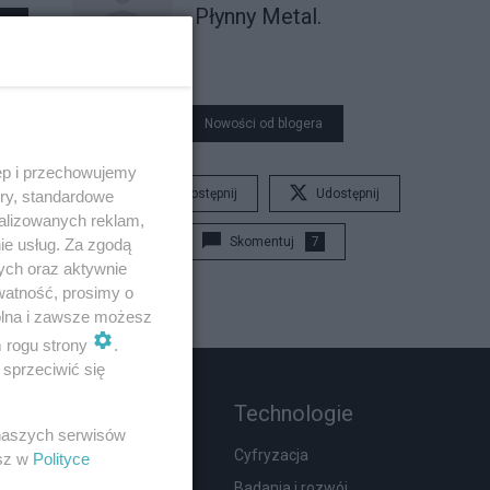
Płynny Metal.
Nowości od blogera
ęp i przechowujemy
Udostępnij
Udostępnij
ory, standardowe
alizowanych reklam,
Skomentuj
7
ie usług. Za zgodą
ych oraz aktywnie
watność, prosimy o
wolna i zawsze możesz
m rogu strony
.
sprzeciwić się
Rozmaitości
Technologie
 naszych serwisów
Zdrowie
Cyfryzacja
esz w
Polityce
Podróże
Badania i rozwój