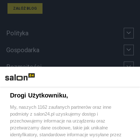
ZAŁÓŻ BLOG
Polityka
Gospodarka
Rozmaitości
Technologie
Drogi Użytkowniku,
Sport
My, naszych 1162 zaufanych partnerów oraz inne
podmioty z salon24.pl uzyskujemy dostęp i
Społeczeństwo
przechowujemy informacje na urządzeniu oraz
przetwarzamy dane osobowe, takie jak unikalne
Kultura
identyfikatory, standardowe informacje wysyłane przez