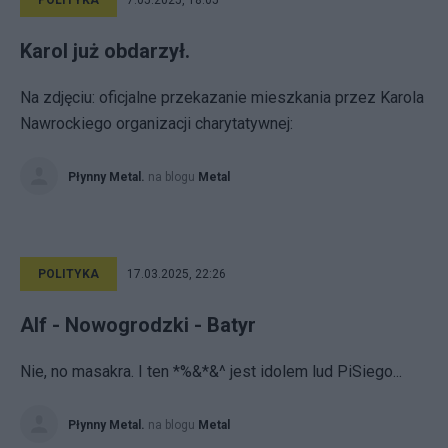
POLITYKA
7.05.2025, 18:05
Karol już obdarzył.
Na zdjęciu: oficjalne przekazanie mieszkania przez Karola
Nawrockiego organizacji charytatywnej:
Płynny Metal.
na blogu
Metal
POLITYKA
17.03.2025, 22:26
Alf - Nowogrodzki - Batyr
Nie, no masakra. I ten *%&*&^ jest idolem lud PiSiego...
Płynny Metal.
na blogu
Metal