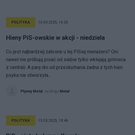
POLITYKA
16.03.2025, 16:26
Hieny PiS-owskie w akcji - niedziela
Co jest najbardziej żałosne u tej PiSiej menażerii? Oni
nawet nie próbują pisać od siebie tylko wklejają gotowca
z centrali. A parę dni od przesłuchania żadna z tych hien
psyka nie otworzyła...
Płynny Metal.
na blogu
Metal
POLITYKA
13.03.2025, 10:46