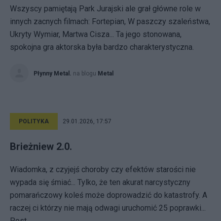
Wszyscy pamiętają Park Jurajski ale grał główne role w
innych zacnych filmach: Fortepian, W paszczy szaleństwa,
Ukryty Wymiar, Martwa Cisza... Ta jego stonowana,
spokojna gra aktorska była bardzo charakterystyczna.
Płynny Metal.
na blogu
Metal
POLITYKA
29.01.2026, 17:57
Brieżniew 2.0.
Wiadomka, z czyjejś choroby czy efektów starości nie
wypada się śmiać... Tylko, że ten akurat narcystyczny
pomarańczowy koleś może doprowadzić do katastrofy. A
raczej ci którzy nie mają odwagi uruchomić 25 poprawki...
Post...