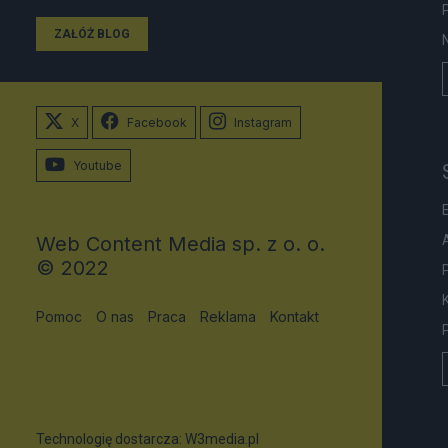
ZAŁÓŻ BLOG
X
Facebook
Instagram
Youtube
Web Content Media sp. z o. o.
© 2022
Pomoc
O nas
Praca
Reklama
Kontakt
Technologię dostarcza:
W3media.pl