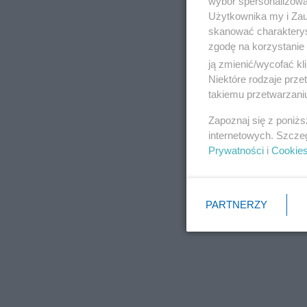
wybór spersonalizowan
Użytkownika my i Zau
skanować charakterys
zgodę na korzystanie 
ją zmienić/wycofać kl
Niektóre rodzaje prz
takiemu przetwarzaniu
Zapoznaj się z poniż
internetowych. Szcze
Prywatności
i
Cookie
PARTNERZY