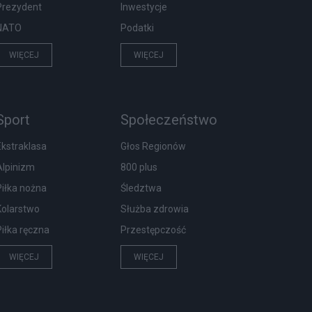
Prezydent
Inwestycje
NATO
Podatki
WIĘCEJ
WIĘCEJ
Sport
Społeczeństwo
Ekstraklasa
Głos Regionów
Alpinizm
800 plus
Piłka nożna
Śledztwa
Kolarstwo
Służba zdrowia
Piłka ręczna
Przestępczość
WIĘCEJ
WIĘCEJ