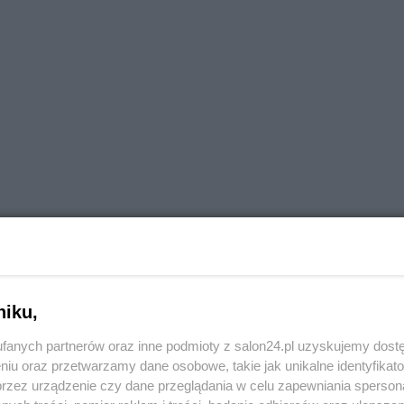
niku,
fanych partnerów oraz inne podmioty z salon24.pl uzyskujemy dost
niu oraz przetwarzamy dane osobowe, takie jak unikalne identyfikat
przez urządzenie czy dane przeglądania w celu zapewniania sperson