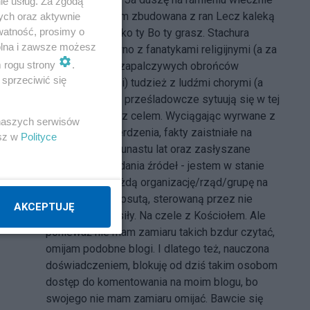
ie usług. Za zgodą
mam Cała jestem zbudowana z ran Lecz kaleką
ych oraz aktywnie
watność, prosimy o
nie ja jestem tylko ty Bo ty grasz. Stachura
wolna i zawsze możesz
Dyskusja zarówno z fanatykami religijnymi (a za
m rogu strony
.
takich uważam zapalczywych obrońców
sprzeciwić się
wszelkich utopii) tudzież z ludźmi chorymi (a
wszelkie manie prześladowcze sytuują się w tej
grupie) mija się z celem. Wyciągając wyrwane z
 naszych serwisów
kontekstu stwierdzenia, fakty zaistniałe na
esz w
Polityce
przestrzeni kilkunastu lat oraz zasłyszane
"opinie" bez podania źródeł - jestem w stanie
przedstawić każdą organizację/rząd/grupę na
świecie jako zepsutą, sterowaną przez nie
AKCEPTUJĘ
wiadomo jakie siły. Na czele z Kościołem. Ale
ponieważ nie mam zamiaru takich bzdur czytać,
omijam podobne blogi. I dlatego też, nauczona
doświadczeniem, blokuję od dziś takim osobom
dostęp do komentowania na moim blogu, bo
swojego nie mam zamiaru omijać. Bawcie się