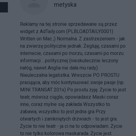
metyska
Reklamy na tej stronie sprzedawane są przez
widget z AdTaily.com (PLBLOADTAILY0001)
Written on Mac ;) Normalna. Z zastrzeżeniem - jak
na zwierzę polityczne jednak. Żegluję, czasami po
internecie, czasami po morzu, czasami po morzu
informacji .. politycznej (nieskutecznie leczony
nałóg, nawet Anglia nie dała mu rady).
Nieuleczalna legalistka. Wreszcie PO PROSTU
pracująca, aby móc kontynuować swoje pasje (np.
MINI TRANSAT 201x) Po prostu żyję. Życie to jest
teatr, mówisz ciągle, opowiadasz Maski coraz
inne, coraz mylne się zakłada Wszystko to
zabawa, wszystko to jest jedna gra Przy
otwartych i zamkniętych drzwiach - to jest gra.
Życie to nie teatr - ja ci na to odpowiadam. Życie
to nie tylko kolorowa maskarada. Życie jest