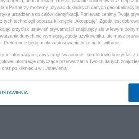
ych treści, pomiar reklam i treści, badanie odbiorców oraz ulepszan
fani Partnerzy możemy używać dokładnych danych geolokalizacyjn
tykę urządzenia do celów identyfikacji. Ponieważ cenimy Twoją pry
z tych technologii poprzez kliknięcie „Akceptuję”. Zgoda jest dobro
ikając przycisk ustawień prywatności znajdujący się w lewym dolny
etwarzania danych nie wymagają zgody użytkownika, ale masz prawo 
. Preferencje będą miały zastosowania tylko na tej witrynie.
szymi informacjami, abyś mógł świadomie i komfortowo korzystać z
gółowe informacje dotyczące przetwarzania Twoich danych znajdzi
s
oraz po kliknięciu w „Ustawienia”.
USTAWIENIA