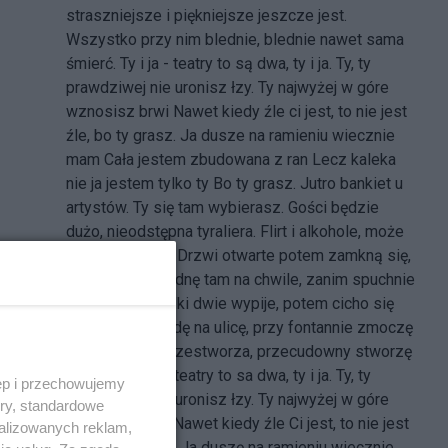
straszniejsze i piękniejsze jeszcze jest.
Wszystko przy nim blednie, blednie nawet sama
śmierć. Ty i ja - teatry to są dwa, ty i ja. Ty, ty
prawdziwej nie uronisz łzy. Ty najwyżej w góre
wznosisz brwi Nawet kiedy źle ci jest, to nie jest
źle, bo ty grasz. Ja dusze na ramieniu wiecznie
mam Cała jestem zbudowana z ran Lecz kaleka
nie ja jestem tylko ty Bo ty grasz. Jutro bankiet u
artystów. Ty się tam wybierasz. Gości będzie
dużo, nieodstępna tyraliera. Flirt i alkohole, może
tańce będą też. Drzwi otwarte potem zamkną się,
no i cześć. Wpadnę tam na chwile, zanim spuchnie
atmosfera. Wódki dwie wypije, potem cicho się
pozbieram. Wyjdę na ulicę, przy fontannie zmoczę
łeb. Wyjdę na przestworza, przecudowny stworzę
wiersz. Ty i ja - teatry to sa dwa, ty i ja. Ty, ty
ęp i przechowujemy
prawdziwej nie uronisz łzy. Ty najwyżej w góre
ory, standardowe
wznosisz brwi Nawet kiedy źle Ci jest, to nie jest
alizowanych reklam,
źle, bo ty grasz. Ja duszę na ramieniu wiecznie