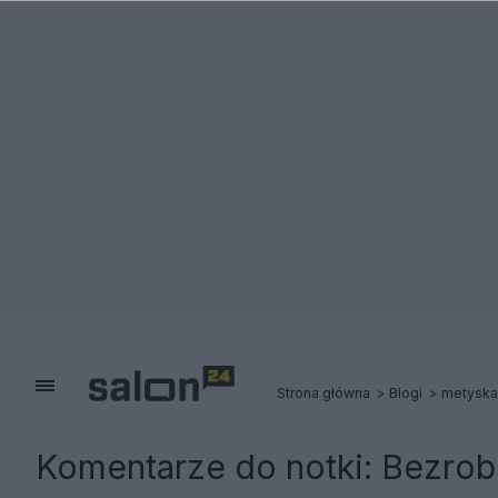
Strona główna
Blogi
metyska
Komentarze do notki:
Bezrobo