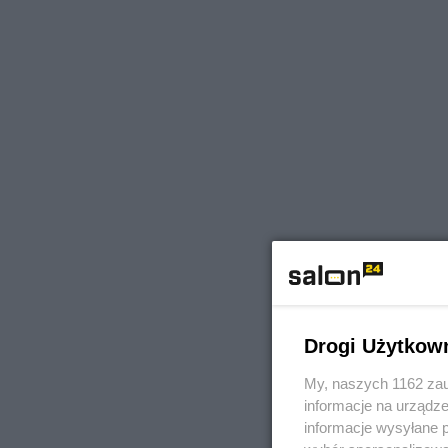
Drogi Użytkow
My, naszych 1162 zau
informacje na urządze
informacje wysyłane 