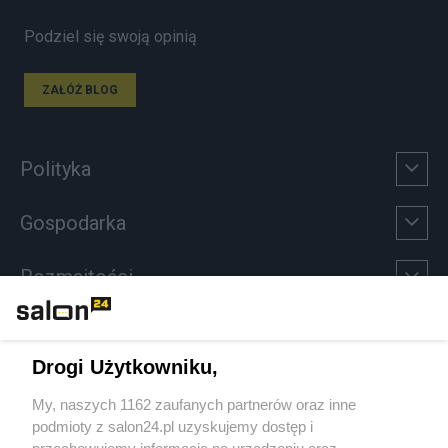
Podziel się swoją opinią
ZAŁÓŻ BLOG
Polityka
Gospodarka
Rozmaitości
Technologie
Drogi Użytkowniku,
Sport
My, naszych 1162 zaufanych partnerów oraz inne
podmioty z salon24.pl uzyskujemy dostęp i
Społeczeństwo