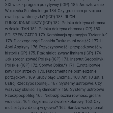
XXI wiek - program pozytywny (IGP).
185.
Aresztowanie
Wojciecha Sumlińskiego
184.
Czy grozi nam pełzająca
ewolucja w stronę zła? (IGP)
183.
RUCH
FUNKCJONARIUSZY. (IGP)
182.
Polska doktryna obronna
w ścieku TVN
181.
Polska doktryna obronna (IGP)
180.
BOLSZEWIZATOR
179.
Kombinacja operacyjna "Dziennika"
178.
Dlaczego rząd Donalda Tuska musi odejść?
177.
II
Apel Aspiryny
176.
Przyczynowość i przypadkowość w
historii (IGP)
175.
Ptak nielot, zwany limitem (IGP)
174.
Jak zorganizować Polskę (IGP)
173.
Instytut Geopolityki
Polskiej (IGP)
172.
Sprawa Bolka.*)
171.
Eurotalibowie i
katyńscy strzelcy
170.
Fundamentalne pomieszanie
porządków...
169.
Gruby błąd Erazma...
168.
Art. 10 ust. 1.
Ustrój Rzeczypospolitej...
167.
Systemy ustrojowe. Czy
wszyscy okuliści są kłamcami?
166.
Systemy ustrojowe
Rzeczpospolitej.
165.
Niebezpieczna równość, groźna
wolność...
164.
Zegarmistrz światła kolorowy.
163.
Czy
można żyć z dziurą w głowie?
162.
Bardzo ważny temat