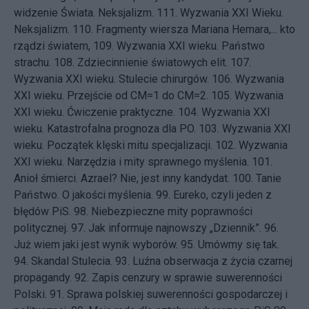
widzenie Świata. Neksjalizm.
111.
Wyzwania XXI Wieku.
Neksjalizm.
110.
Fragmenty wiersza Mariana Hemara,... kto
rządzi światem,
109.
Wyzwania XXI wieku. Państwo
strachu.
108.
Zdziecinnienie światowych elit.
107.
Wyzwania XXI wieku. Stulecie chirurgów.
106.
Wyzwania
XXI wieku. Przejście od CM=1 do CM=2.
105.
Wyzwania
XXI wieku. Ćwiczenie praktyczne.
104.
Wyzwania XXI
wieku. Katastrofalna prognoza dla PO.
103.
Wyzwania XXI
wieku. Początek klęski mitu specjalizacji.
102.
Wyzwania
XXI wieku. Narzędzia i mity sprawnego myślenia.
101.
Anioł śmierci. Azrael? Nie, jest inny kandydat.
100.
Tanie
Państwo. O jakości myślenia.
99.
Eureko, czyli jeden z
błędów PiS.
98.
Niebezpieczne mity poprawności
politycznej.
97.
Jak informuje najnowszy „Dziennik”.
96.
Już wiem jaki jest wynik wyborów.
95.
Umówmy się tak.
94.
Skandal Stulecia.
93.
Luźna obserwacja z życia czarnej
propagandy.
92.
Zapis cenzury w sprawie suwerenności
Polski.
91.
Sprawa polskiej suwerenności gospodarczej i