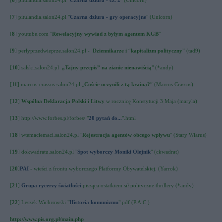
[
6
] pitulandia.salon24.pl "
Czarna dziura - cz. 2
" (Unicorn)
[
7
] pitulandia.salon24.pl "
Czarna dziura - gry operacyjne
" (Unicorn)
[
8
] youtube.com "
Rewelacyjny wywiad z byłym agentem KGB
"
[
9
]
perlyprzedwieprze.salon24.pl
-
Dziennikarze i
“
kapitalizm polityczny
” (tad9)
[
10
] salski.salon24.pl
„Tajny przepis” na zianie nienawiścią
" (*andy)
[
11
] marcus-crassus.salon24.pl
„
Coście uczynili z tą krainą?
” (Marcus Crassus)
[
12
]
Wspólna Deklaracja Polski i Litwy
w rocznicę Konstytucji 3 Maja (maryla)
[
13
] http://www.forbes.pl/forbes/ "
20 pytań do...
".html
[
18
] wtemaciemaci.salon24.pl "
Rejestracja agentów obcego wpływu
" (Stary Wiarus)
[
19
] dokwadratu.salon24.pl "
Spot wyborczy Moniki Olejnik
" (ckwadrat)
[
20
]
PAI
- wieści z frontu wyborczego Platformy Obywatelskiej
. (Yarrok)
[
21
]
Grupa rycerzy światłości
pisząca ostatkiem sił polityczne thrillery (*andy)
[
22
] Leszek Wichrowski "
Historia komunizmu
".pdf (P.A.C.)
http://www.pis.org.pl/main.php