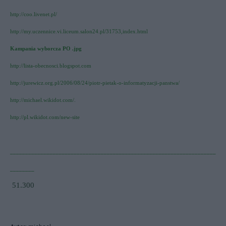
http://coo.livenet.pl/
http://my.uczennice.vi.liceum.salon24.pl/31753,index.html
Kampania wyborcza PO .jpg
http://lista-obecnosci.blogspot.com
http://jurewicz.org.pl/2006/08/24/piotr-pietak-o-informatyzacji-panstwa/
http://michael.wikidot.com/
.
http://pl.wikidot.com/new-site
____________________________________________________________________
________
51.300