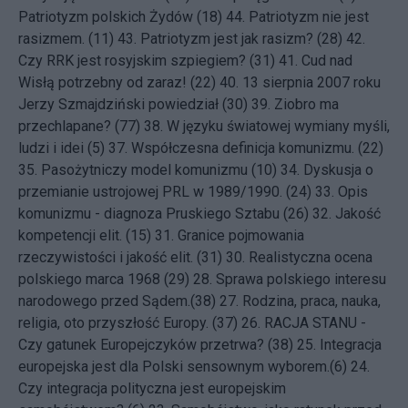
Patriotyzm polskich Żydów (18)
44.
Patriotyzm nie jest
rasizmem. (11)
43.
Patriotyzm jest jak rasizm? (28)
42.
Czy RRK jest rosyjskim szpiegiem? (31)
41.
Cud nad
Wisłą potrzebny od zaraz! (22)
40.
13 sierpnia 2007 roku
Jerzy Szmajdziński powiedział (30)
39.
Ziobro ma
przechlapane? (77)
38.
W języku światowej wymiany myśli,
ludzi i idei (5)
37.
Współczesna definicja komunizmu. (22)
35.
Pasożytniczy model komunizmu (10)
34.
Dyskusja o
przemianie ustrojowej PRL w 1989/1990. (24)
33.
Opis
komunizmu - diagnoza Pruskiego Sztabu (26)
32.
Jakość
kompetencji elit. (15)
31.
Granice pojmowania
rzeczywistości i jakość elit. (31)
30.
Realistyczna ocena
polskiego marca 1968 (29)
28.
Sprawa polskiego interesu
narodowego przed Sądem.(38)
27.
Rodzina, praca, nauka,
religia, oto przyszłość Europy. (37)
26.
RACJA STANU -
Czy gatunek Europejczyków przetrwa? (38)
25.
Integracja
europejska jest dla Polski sensownym wyborem.(6)
24.
Czy integracja polityczna jest europejskim