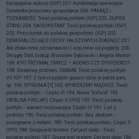
Europejskie wybory (IGP)
207.
Kombinacja operacyjna
Dziennika przeciwko gospodarce
206.
PAMIĘĆ i
TOŻSAMOŚĆ. Treść polskiej polityki (IGP)
205.
DUPEK
STANU
204.
SAISONSTAAT. Treść polskiej polityki (IGP)
203.
Przyczynek do polskiej geopolityki. (IGP)
202.
DEMORALIZUJĄCE CECHY FAŁSZYWYCH DIAGNOZ
201.
Ale zbaw mnie od nienawiści I ocal mnie od pogardy.
200.
Okrągły Stół, biskup Bronisław Dębowski i Angela Merkel
199.
KTO TRZYMAŁ SMYCZ – AGENCI CZY DYSYDENCI?
198.
Światowy problem: OBAMA. Treść polskiej polityki
VII IGP
197.
Z tym rosyjskim gazem idzie w parze parę
lip.
196.
EPIGONIA [1]
195.
WYBIERZMY MĄDRZE. Treść
polskiej polityki. - Część VI
194.
Nowa "Euforia"
193.
FATALNA FIKCJA*). Część V (IPG)
192.
Treść polskiej
polityki - wariant motywacyjny. Część IV
191.
List z
podróży
190.
Treść polskiej polityki. Bez złudzeń -
pożegnanie z mitami.
189.
Treść polskiej polityki. Część II
(IPG)
188.
Gruzja jest testem. Cel jest dalej - Treść
polskiej polityki
187.
Gruzja jest testem. Cel jest dalej
186.