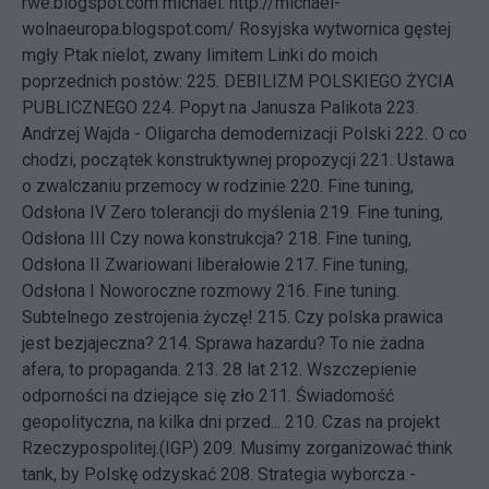
rwe.blogspot.com
michael:
http://michael-
wolnaeuropa.blogspot.com/
Rosyjska wytwornica gęstej
mgły
Ptak nielot, zwany limitem Linki do moich
poprzednich postów: 225.
DEBILIZM POLSKIEGO ŻYCIA
PUBLICZNEGO
224.
Popyt na Janusza Palikota
223.
Andrzej Wajda - Oligarcha demodernizacji Polski
222.
O co
chodzi, początek konstruktywnej propozycji
221.
Ustawa
o zwalczaniu przemocy w rodzinie
220.
Fine tuning,
Odsłona IV Zero tolerancji do myślenia
219.
Fine tuning,
Odsłona III Czy nowa konstrukcja?
218.
Fine tuning,
Odsłona II Zwariowani liberałowie
217.
Fine tuning,
Odsłona I Noworoczne rozmowy
216.
Fine tuning.
Subtelnego zestrojenia życzę!
215.
Czy polska prawica
jest bezjajeczna?
214.
Sprawa hazardu? To nie żadna
afera, to propaganda.
213.
28 lat
212.
Wszczepienie
odporności na dziejące się zło
211.
Świadomość
geopolityczna, na kilka dni przed...
210.
Czas na projekt
Rzeczypospolitej.(IGP)
209.
Musimy zorganizować think
tank, by Polskę odzyskać
208.
Strategia wyborcza -