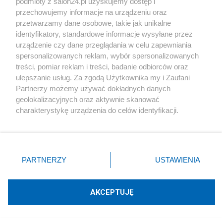
podmioty z salon24.pl uzyskujemy dostęp i
przechowujemy informacje na urządzeniu oraz
Piszą na ten temat
przetwarzamy dane osobowe, takie jak unikalne
identyfikatory, standardowe informacje wysyłane przez
urządzenie czy dane przeglądania w celu zapewniania
Rafał Woś
spersonalizowanych reklam, wybór spersonalizowanych
treści, pomiar reklam i treści, badanie odbiorców oraz
ulepszanie usług. Za zgodą Użytkownika my i Zaufani
Blogi na ten temat
Partnerzy możemy używać dokładnych danych
geolokalizacyjnych oraz aktywnie skanować
charakterystykę urządzenia do celów identyfikacji.
Jan Filip Libicki
Ponieważ cenimy Twoją prywatność, prosimy o zgodę na
korzystanie z tych technologii poprzez kliknięcie
„Akceptuję”. Zgoda jest dobrowolna i zawsze możesz ją
catrw
zmienić/wycofać klikając przycisk ustawień prywatności
PARTNERZY
USTAWIENIA
znajdujący się w lewym dolnym rogu strony
. Niektóre
Zbigniew Kuźmiuk
rodzaje przetwarzania danych nie wymagają zgody
użytkownika, ale masz prawo sprzeciwić się takiemu
AKCEPTUJĘ
przetwarzaniu. Preferencje będą miały zastosowania tylko
Napisz notkę
na tej witrynie.