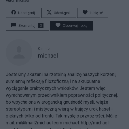
Autor: michael
Udostępnij
Udostępnij
Lubię to!
Skomentuj
3
Obserwuj notkę
O mnie
michael
Jesteśmy skazani na rzetelną analizę naszych korzeni,
sumienną refleksję filozoficzną i na skrupuatne
wyciąganie praktycznych wniosków. Jestem więc
wyrachowanym przeciwnikiem poprawności politycznej,
bo wpycha ona w arogancką gnuśność myśli, wiąże
stereotypami i mistyczną wiarą w trujący urok haseł -
pięknych tylko od frontu. Tak myślę o przyszłości.
Mój e-
mail:
mil@mail2michael.com
michael:
http://michael-