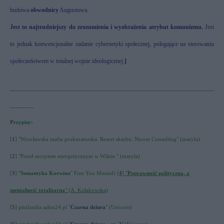
budowa
obwodnicy
Augustowa.
Jest to najtrudniejszy do zrozumienia i wyobrażenia atrybut komunizmu.
Jest
to jednak konwencjonalne zadanie cybernetyki społecznej, polegające na sterowaniu
społeczeństwem w totalnej wojnie ideologicznej.
]
____________________________________________________________________
________
Przypisy:
[
1
] "Wrocławska mafia prokuratorska. Resort skarbu: Nicom Consulting" (maryla)
[
2
] "Przed szczytem energetycznym w Wilnie." (maryla)
[
3
] "
Semantyka Korwina
" Free You Mmind)
[
4
] "
Poprawność polityczna, a
mentalność totalitarna
" (A. Kołakowska)
[
5
] pitulandia.salon24.pl "
Czarna dziura
" (Unicorn)