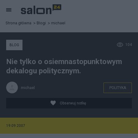
Strona główna
Blogi
michael
104
BLOG
Nie tylko o osiemnastopunktowym
dekalogu politycznym.
michael
POLITYKA
Obserwuj notkę
19.09.2007