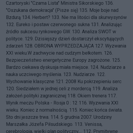
Czartoryski "Czarna Lista" Ministra Sikorskiego
136.
"Oszukana demokracja" (Pisze się)
135.
Moje boje nad
Bzdurą
134.
Herbert?
133.
Nie ma litości dla skurwysynów
132.
Eureko i postaw czerwonego sukna
131.
Analizując
źródło sukcesu rynkowego GW.
130.
Analiza SWOT w
polityce.
129.
Dzisiejszy dzień dostarczył ekscytujących
zdarzeń
128.
OBRONA WYPRZEDZAJĄCA
127.
Wyzwania
XXI wieku.W zachwycie nad cudzym bełkotem.
126.
Bezpieczeństwo energetyczne Europy zagrożone.
125.
Bardzo ciekawa dyskusja miała miejsce.
124.
Nudziarze a
nauka uczciwego myślenia.
123.
Nudziarze.
122.
Wychowanie klasyczne
121.
2008 Ku pokrzepieniu serc
120.
Siedziałem w jednej celi z mordercą
119.
Analiza
założeń polityki zagranicznej
118.
Okiem trenera
117.
Wynik meczu Polska - Rosja 0 : 12
116.
Wyzwania XXI
wieku. Koniec z normalnością.
115.
Koniec końca świata.
Sto dni jeszcze trwa.
114.
5 grudnia 2007. Urodziny
Marszałka Józefa Piłsudskiego.
113.
Venissa,
cerebrologia, wielki plan polityczny,...
112.
Prymitywne