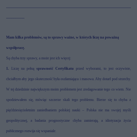
____________________________________________________________________
__________
Mam kilka problemów, są to sprawy ważne, w których liczę na poważną
współpracę.
Są chyba trzy sprawy, a może jest ich więcej:
1.
Liczę na pełną
sprawność Certyfikatu
przed wyborami, to jest oczywiste,
chciałbym aby jego skuteczność była oszłamiająca i masowa. Aby dotarł pod strzechy.
W tej dziedzinie największym moim problemem jest zredagowanie tego co wiem. Nie
spodziewałem się, mówiąc szczerze skali tego problemu. Bierze się to chyba z
pięćdziesięcioletnim zaniedbaniem polskiej nauki – Polska nie ma swojej myśli
geopolitycznej, a badania prognostyczne chyba zamierają, a idiotyzacja życia
publicznego rozwija się wspaniale.