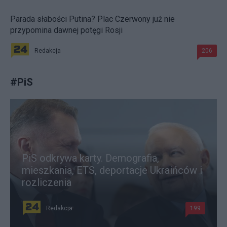
Parada słabości Putina? Plac Czerwony już nie
przypomina dawnej potęgi Rosji
Redakcja
206
#
PiS
PiS odkrywa karty. Demografia,
mieszkania, ETS, deportacje Ukraińców i
rozliczenia
Redakcja
199