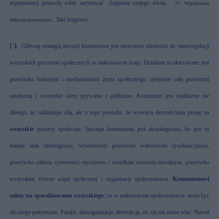
argumentacji pozwolę sobie zacytować
fragment mojego tekstu
37.
Współczesna
. Taki fragment:
definicja komunizmu.
[ 3.
Główną strategią inwazji komunizmu jest niszczenie zdolności do samoregulacji
wszystkich procesów społecznych w atakowanym kraju. Działanie to skierowane jest
przeciwko funkcjom i mechanizmom życia społecznego, obejmuje całą przestrzeń
społeczną i wszystkie sfery prywatne i publiczne. Komunizm jest totalitarny nie
dlatego, że oddziałuje siłą, ale z tego powodu, że wywiera destrukcyjną presję na
wszystkie
procesy społeczne. Inwazja komunizmu jest aksjologiczna, bo jest to
totalny atak ideologiczny, wymierzony przeciwko wartościom cywilizacyjnym,
przeciwko całemu systemowi etycznemu i wszelkim normom moralnym, przeciwko
wszystkim sferom więzi społecznej i organizacji społeczeństwa.
Komunizmowi
zależy na sparaliżowaniu wszystkiego
, co w atakowanym społeczeństwie może być
dla niego pożyteczne. Paraliż, dezorganizacja, destrukcja, nic się nie może udać. Nawet