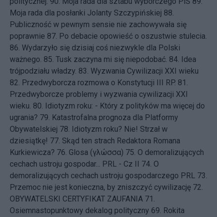
politycznej.
90.
Moja rada dla sztabu wyborczego PiS
89.
Moja rada dla posłanki Jolanty Szczypińskiej
88.
Publiczność w pewnym sensie nie zachowywała się
poprawnie
87.
Po debacie opowieść o oszustwie stulecia.
86.
Wydarzyło się dzisiaj coś niezwykle dla Polski
ważnego.
85.
Tusk zaczyna mi się niepodobać.
84.
Idea
trójpodziału władzy.
83.
Wyzwania Cywilizacji XXI wieku
82.
Przedwyborcza rozmowa o Konstytucji III RP.
81.
Przedwyborcze problemy i wyzwania cywilizacji XXI
wieku.
80.
Idiotyzm roku: - Który z polityków ma więcej do
ugrania?
79.
Katastrofalna prognoza dla Platformy
Obywatelskiej
78.
Idiotyzm roku? Nie! Strzał w
dziesiątkę!
77.
Skąd ten strach Redaktora Romana
Kurkiewicza?
76.
Glosa (γλώσσα)
75.
O demoralizujących
cechach ustroju gospodar... PRL - Cz II
74.
O
demoralizujących cechach ustroju gospodarczego PRL
73.
Przemoc nie jest konieczna, by zniszczyć cywilizację
72.
OBYWATELSKI CERTYFIKAT ZAUFANIA
71.
Osiemnastopunktowy dekalog polityczny
69.
Rokita