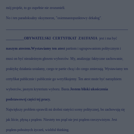
mój projekt, to go zupełnie nie zrozumieli.
No i ten paradoksalny oksymoron, "osiemnastopunktowy dekalog".
____________________________________________________________________
__________
OBYWATELSKI
CERTYFIKAT
ZAUFANIA
jest i ma być
naszym atestem.
Wystawiamy ten atest
partiom i ugrupowaniom politycznym i
musi on być niezależnym głosem wyborców. My, analizując faktyczne zachowanie,
praktykę działania ustalamy, czego te partie chcą i do czego zmierzają. Wystawiamy ten
certyfikat publicznie i publicznie go weryfikujemy. Ten atest może być narzędziem
wyborców, jasnym kryterium wyboru. Basta.
Jestem bliski ukończenia
podstawowej części tej pracy.
Największy problem sprawili mi drobni statyści sceny politycznej, bo zachowują się
jak liście, płyną z prądem. Niestety ten prąd nie jest prądem rzeczywistym. Jest
prądem pobożnych życzeń,
wishful thinking.