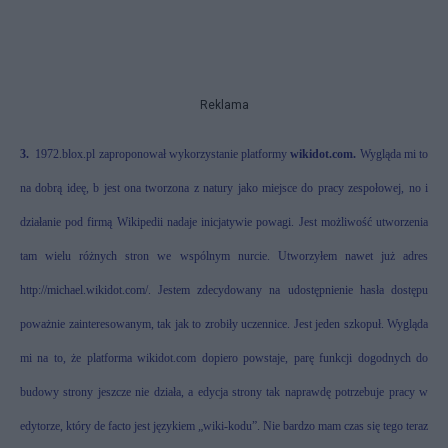
Reklama
3.
1972.blox.pl zaproponował wykorzystanie platformy
wikidot.com.
Wygląda mi to
na dobrą ideę, b jest ona tworzona z natury jako miejsce do pracy zespołowej, no i
działanie pod firmą Wikipedii nadaje inicjatywie powagi. Jest możliwość utworzenia
tam wielu różnych stron we wspólnym nurcie. Utworzyłem nawet już adres
http://michael.wikidot.com/
. Jestem zdecydowany na udostępnienie hasła dostępu
poważnie zainteresowanym, tak jak to zrobiły uczennice. Jest jeden szkopuł. Wygląda
mi na to, że platforma wikidot.com dopiero powstaje, parę funkcji dogodnych do
budowy strony jeszcze nie działa, a edycja strony tak naprawdę potrzebuje pracy w
edytorze, który de facto jest językiem „wiki-kodu”. Nie bardzo mam czas się tego teraz