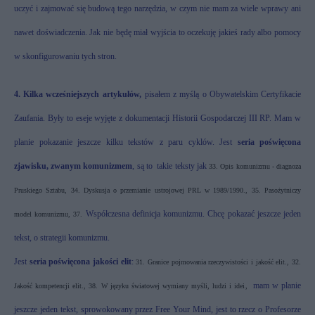
uczyć i zajmować się budową tego narzędzia, w czym nie mam za wiele wprawy ani
nawet doświadczenia. Jak nie będę miał wyjścia to oczekuję jakieś rady albo pomocy
w skonfigurowaniu tych stron.
4. Kilka wcześniejszych artykułów,
pisałem z myślą o Obywatelskim Certyfikacie
Zaufania. Były to eseje wyjęte z dokumentacji Historii Gospodarczej III RP. Mam w
planie pokazanie jeszcze kilku tekstów z paru cyklów. Jest
seria poświęcona
zjawisku, zwanym komunizmem
, są to
takie teksty jak
33.
Opis komunizmu - diagnoza
Pruskiego Sztabu
,
34.
Dyskusja o przemianie ustrojowej PRL w 1989/1990.
,
35.
Pasożytniczy
Współczesna definicja komunizmu.
Chcę pokazać jeszcze jeden
model komunizmu
,
37.
tekst, o strategii komunizmu.
Jest
seria poświęcona jakości elit
:
31.
Granice pojmowania rzeczywistości i jakość elit.
,
32.
mam w planie
Jakość kompetencji elit.
,
38.
W języku światowej wymiany myśli, ludzi i idei
,
jeszcze jeden tekst, sprowokowany przez Free Your Mind, jest to rzecz o Profesorze