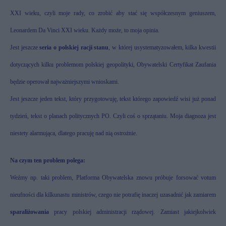
XXI wieku, czyli moje rady, co zrobić aby stać się współczesnym geniuszem,
Leonardem Da Vinci XXI wieku. Każdy może, to moja opinia.
Jest jeszcze
seria o polskiej racji stanu
, w której usystematyzowałem, kilka kwestii
dotyczących kilku problemom polskiej geopolityki, Obywatelski Certyfikat Zaufania
będzie operował najważniejszymi wnioskami.
Jest jeszcze jeden tekst, który przygotowuję, tekst którego zapowiedź wisi już ponad
tydzień, tekst o planach politycznych PO. Czyli coś o sprzątaniu. Moja diagnoza jest
niestety alarmująca, dlatego pracuję nad nią ostrożnie.
Na czym ten problem polega:
Weźmy np. taki problem, Platforma Obywatelska znowu próbuje forsować votum
nieufności dla kilkunastu ministrów, czego nie potrafię inaczej uzasadnić jak zamiarem
sparaliżowania
pracy polskiej administracji rządowej. Zamiast jakiejkolwiek