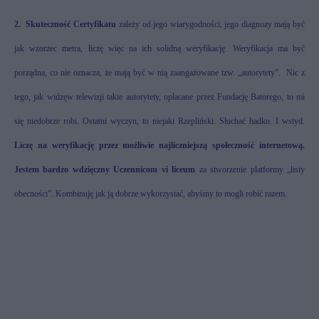
2.
Skuteczność Certyfikatu
zależy od jego wiarygodności, jego diagnozy mają być
jak wzorzec metra, liczę więc na ich solidną weryfikację. Weryfikacja ma być
porządna, co nie oznacza, że mają być w nią zaangażowane tzw. „autorytety”.
Nic z
tego, jak widzęw telewizji takie autorytety, opłacane przez Fundację Batorego, to mi
się niedobrze robi. Ostatni wyczyn, to niejaki Rzepliński. Słuchać hadko. I wstyd.
Liczę na weryfikację przez możliwie najliczniejszą społeczność internetową.
Jestem bardzo wdzięczny Uczennicom vi liceum
za stworzenie platformy „listy
obecności”. Kombinuję jak ją dobrze wykorzystać, abyśmy to mogli robić razem.