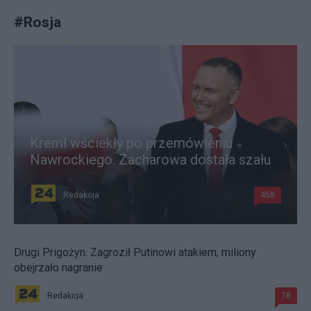
#
Rosja
Kreml wściekły po przemówieniu
Nawrockiego. Zacharowa dostała szału
Redakcja
458
Drugi Prigożyn. Zagroził Putinowi atakiem, miliony
obejrzało nagranie
Redakcja
78