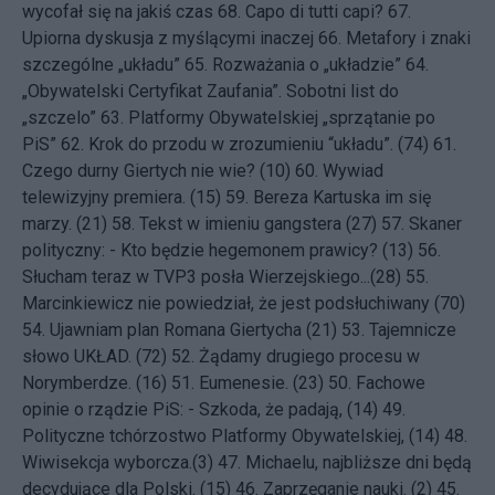
wycofał się na jakiś czas
68.
Capo di tutti capi?
67.
Upiorna dyskusja z myślącymi inaczej
66.
Metafory i znaki
szczególne „układu”
65.
Rozważania o „układzie”
64.
„Obywatelski Certyfikat Zaufania”. Sobotni list do
„szczelo”
63.
Platformy Obywatelskiej „sprzątanie po
PiS”
62.
Krok do przodu w zrozumieniu “układu”. (74)
61.
Czego durny Giertych nie wie? (10)
60.
Wywiad
telewizyjny premiera. (15)
59.
Bereza Kartuska im się
marzy. (21)
58.
Tekst w imieniu gangstera (27)
57.
Skaner
polityczny: - Kto będzie hegemonem prawicy? (13)
56.
Słucham teraz w TVP3 posła Wierzejskiego...(28)
55.
Marcinkiewicz nie powiedział, że jest podsłuchiwany (70)
54.
Ujawniam plan Romana Giertycha (21)
53.
Tajemnicze
słowo UKŁAD. (72)
52.
Żądamy drugiego procesu w
Norymberdze. (16)
51.
Eumenesie. (23)
50.
Fachowe
opinie o rządzie PiS: - Szkoda, że padają, (14)
49.
Polityczne tchórzostwo Platformy Obywatelskiej, (14)
48.
Wiwisekcja wyborcza.(3)
47.
Michaelu, najbliższe dni będą
decydujące dla Polski. (15)
46.
Zaprzęganie nauki. (2)
45.