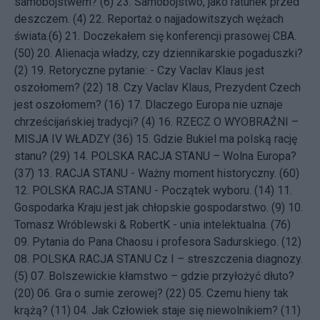
samobójstwem? (6)
23.
Samobójstwo, jako ratunek przed
deszczem. (4)
22.
Reportaż o najjadowitszych wężach
świata.(6)
21.
Doczekałem się konferencji prasowej CBA.
(50)
20.
Alienacja władzy, czy dziennikarskie pogaduszki?
(2)
19.
Retoryczne pytanie: - Czy Vaclav Klaus jest
oszołomem? (22)
18.
Czy Vaclav Klaus, Prezydent Czech
jest oszołomem? (16)
17.
Dlaczego Europa nie uznaje
chrześcijańskiej tradycji? (4)
16.
RZECZ O WYOBRAŹNI –
MISJA IV WŁADZY (36)
15.
Gdzie Bukiel ma polską rację
stanu? (29)
14.
POLSKA RACJA STANU – Wolna Europa?
(37)
13.
RACJA STANU - Ważny moment historyczny. (60)
12.
POLSKA RACJA STANU - Początek wyboru. (14)
11.
Gospodarka Kraju jest jak chłopskie gospodarstwo. (9)
10.
Tomasz Wróblewski & RobertK - unia intelektualna. (76)
09.
Pytania do Pana Chaosu i profesora Sadurskiego. (12)
08.
POLSKA RACJA STANU Cz I – streszczenia diagnozy.
(5)
07.
Bolszewickie kłamstwo – gdzie przyłożyć dłuto?
(20)
06.
Gra o sumie zerowej? (22)
05.
Czemu hieny tak
krążą? (11)
04.
Jak Człowiek staje się niewolnikiem? (11)