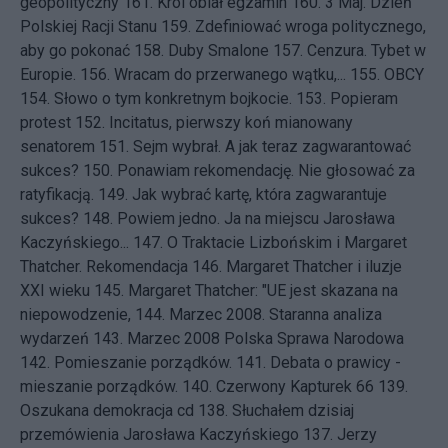
geopolityczny
161.
Król oblał egzamin
160.
3 Maj. Dzień
Polskiej Racji Stanu
159.
Zdefiniować wroga politycznego,
aby go pokonać
158.
Duby Smalone
157.
Cenzura. Tybet w
Europie.
156.
Wracam do przerwanego wątku,...
155.
OBCY
154.
Słowo o tym konkretnym bojkocie.
153.
Popieram
protest
152.
Incitatus, pierwszy koń mianowany
senatorem
151.
Sejm wybrał. A jak teraz zagwarantować
sukces?
150.
Ponawiam rekomendację. Nie głosować za
ratyfikacją.
149.
Jak wybrać kartę, która zagwarantuje
sukces?
148.
Powiem jedno. Ja na miejscu Jarosława
Kaczyńskiego...
147.
O Traktacie Lizbońskim i Margaret
Thatcher. Rekomendacja
146.
Margaret Thatcher i iluzje
XXI wieku
145.
Margaret Thatcher: "UE jest skazana na
niepowodzenie,
144.
Marzec 2008. Staranna analiza
wydarzeń
143.
Marzec 2008 Polska Sprawa Narodowa
142.
Pomieszanie porządków.
141.
Debata o prawicy -
mieszanie porządków.
140.
Czerwony Kapturek 66
139.
Oszukana demokracja cd
138.
Słuchałem dzisiaj
przemówienia Jarosława Kaczyńskiego
137.
Jerzy