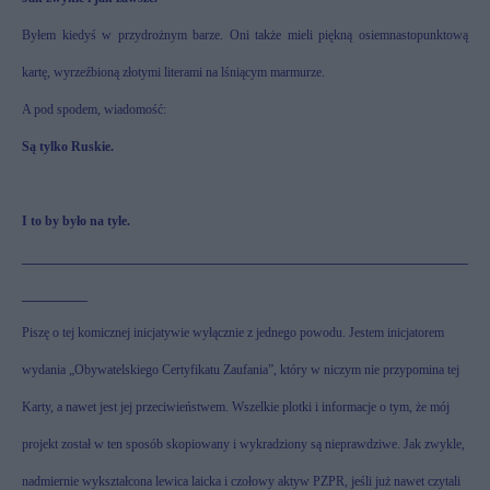
Byłem kiedyś w przydrożnym barze. Oni także mieli piękną osiemnastopunktową
kartę, wyrzeźbioną złotymi literami na lśniącym marmurze.
A pod spodem, wiadomość:
Są tylko Ruskie.
I to by było na tyle.
____________________________________________________________________
__________
Piszę o tej komicznej inicjatywie wyłącznie z jednego powodu. Jestem inicjatorem
wydania „Obywatelskiego Certyfikatu Zaufania”, który w niczym nie przypomina tej
Karty, a nawet jest jej przeciwieństwem. Wszelkie plotki i informacje o tym, że mój
projekt został w ten sposób skopiowany i wykradziony są nieprawdziwe. Jak zwykle,
nadmiernie wykształcona lewica laicka i czołowy aktyw PZPR, jeśli już nawet czytali