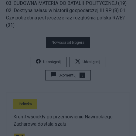
03.
CUDOWNA MATERIA DO BATALII POLITYCZNEJ (19)
02.
Doktryna hałasu w historii gospodarczej III RP. (8)
01.
Czy potrzebna jest jeszcze raz rozgłośnia polska RWE?
(31)
Nowości od blogera
Udostępnij
Udostępnij
Skomentuj
3
Polityka
Kreml wściekły po przemówieniu Nawrockiego.
Zacharowa dostała szału