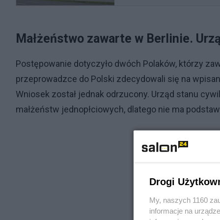
Małżeństwo zawarte w Berlinie. Urz
Postępowanie dotyczyło dwóch Polaków, którzy zawa
przeprowadzce do Polski zdecydowali się na wpisani
Wniosek został jednak odrzucony. Urząd stanu cywi
małżeństw jednopłciowych, dlatego nie ma podstaw d
Drogi Użytkow
My, naszych 1160 zau
informacje na urządze