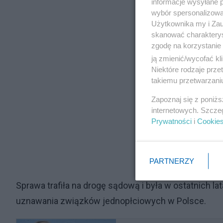
informacje wysyłane 
wybór spersonalizowan
Użytkownika my i Zau
skanować charakterys
zgodę na korzystanie 
ją zmienić/wycofać kl
Niektóre rodzaje prz
takiemu przetwarzaniu
Zapoznaj się z poniż
internetowych. Szcze
Prywatności
i
Cookie
PARTNERZY
Sprawa trafiła na drogę sądową i była w ostatnich 
uznawania związków jednopłciowych w Polsce.