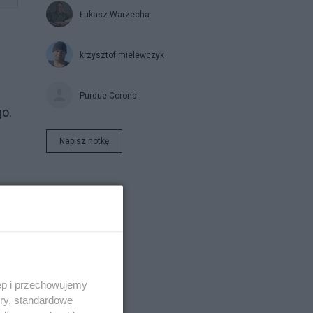
Łukasz Warzecha
krzysztof mielewczyk
Purdue Corona
go.
Napisz notkę
ęp i przechowujemy
ory, standardowe