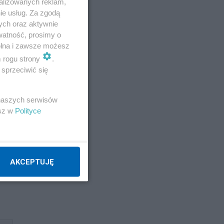
alizowanych reklam,
ie usług. Za zgodą
ych oraz aktywnie
watność, prosimy o
wolna i zawsze możesz
m rogu strony
.
sprzeciwić się
 naszych serwisów
esz w
Polityce
AKCEPTUJĘ