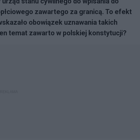
 urząd stanu cywilnego do wpisania do
opłciowego zawartego za granicą. To efekt
wskazało obowiązek uznawania takich
n temat zawarto w polskiej konstytucji?