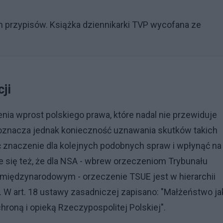
 przypisów. Książka dziennikarki TVP wycofana ze
ji
ia wprost polskiego prawa, które nadal nie przewiduje
oznacza jednak konieczność uznawania skutków takich
 znaczenie dla kolejnych podobnych spraw i wpłynąć na
e się też, że dla NSA - wbrew orzeczeniom Trybunału
międzynarodowym - orzeczenie TSUE jest w hierarchii
 W art. 18 ustawy zasadniczej zapisano: "Małżeństwo ja
chroną i opieką Rzeczypospolitej Polskiej".