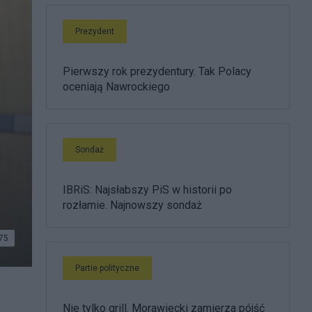
Prezydent
Pierwszy rok prezydentury. Tak Polacy
oceniają Nawrockiego
Sondaż
IBRiS: Najsłabszy PiS w historii po
rozłamie. Najnowszy sondaż
75
Partie polityczne
Nie tylko grill. Morawiecki zamierza pójść