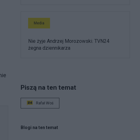
Media
Nie żyje Andrzej Morozowski. TVN24
żegna dziennikarza
j
nie
Piszą na ten temat
Rafał Woś
Blogi na ten temat