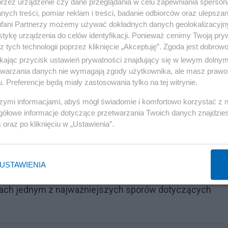
przez urządzenie czy dane przeglądania w celu zapewniania sperson
ych treści, pomiar reklam i treści, badanie odbiorców oraz ulepszan
fani Partnerzy możemy używać dokładnych danych geolokalizacyjn
tykę urządzenia do celów identyfikacji. Ponieważ cenimy Twoją pry
z tych technologii poprzez kliknięcie „Akceptuję”. Zgoda jest dobro
ikając przycisk ustawień prywatności znajdujący się w lewym dolny
etwarzania danych nie wymagają zgody użytkownika, ale masz prawo 
. Preferencje będą miały zastosowania tylko na tej witrynie.
szymi informacjami, abyś mógł świadomie i komfortowo korzystać z
gółowe informacje dotyczące przetwarzania Twoich danych znajdzi
s
oraz po kliknięciu w „Ustawienia”.
USTAWIENIA
Reklama
latach jednym z najważniejszych sporów dotyczących