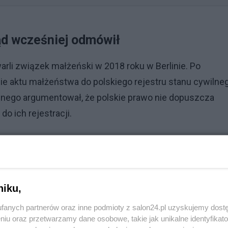
ąd wcześniej odmówił
rli związek małżeński w 2018 roku w Berlinie. Po
e aktu małżeństwa do polskiego rejestru stanu cywilne
lnego argumentował, że polskie prawo nie dopuszcza
o ich rejestracji.
niku,
fanych partnerów oraz inne podmioty z salon24.pl uzyskujemy dost
niu oraz przetwarzamy dane osobowe, takie jak unikalne identyfikat