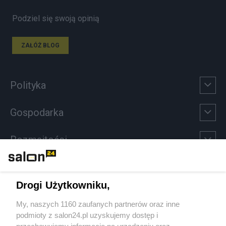
Podziel się swoją opinią
ZAŁÓŻ BLOG
Polityka
Gospodarka
Rozmaitości
Technologie
Drogi Użytkowniku,
Sport
My, naszych 1160 zaufanych partnerów oraz inne
podmioty z salon24.pl uzyskujemy dostęp i
Społeczeństwo