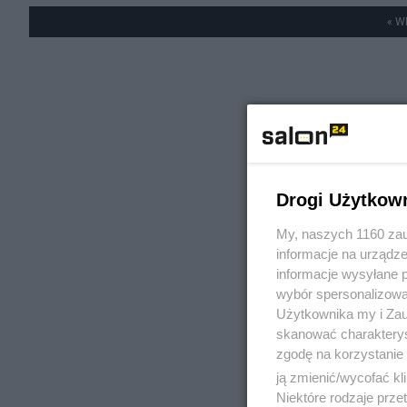
« W
Drogi Użytkow
My, naszych 1160 zau
informacje na urządze
informacje wysyłane 
wybór spersonalizowan
Użytkownika my i Zau
skanować charakterys
zgodę na korzystanie 
ją zmienić/wycofać kl
Niektóre rodzaje prz