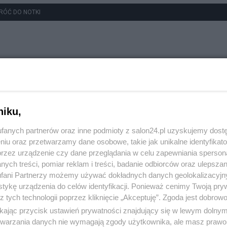
RÓĆ DO NOTKI
niku,
fanych partnerów oraz inne podmioty z salon24.pl uzyskujemy dost
niu oraz przetwarzamy dane osobowe, takie jak unikalne identyfikat
przez urządzenie czy dane przeglądania w celu zapewniania sperson
ych treści, pomiar reklam i treści, badanie odbiorców oraz ulepszan
fani Partnerzy możemy używać dokładnych danych geolokalizacyjn
tykę urządzenia do celów identyfikacji. Ponieważ cenimy Twoją pry
z tych technologii poprzez kliknięcie „Akceptuję”. Zgoda jest dobro
ikając przycisk ustawień prywatności znajdujący się w lewym dolny
etwarzania danych nie wymagają zgody użytkownika, ale masz prawo 