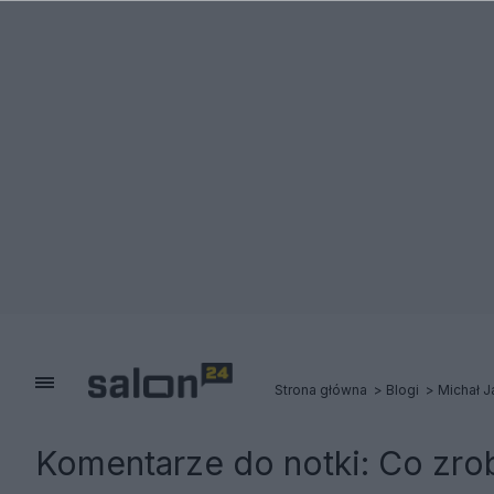
Strona główna
Blogi
Michał J
Komentarze do notki:
Co zrob