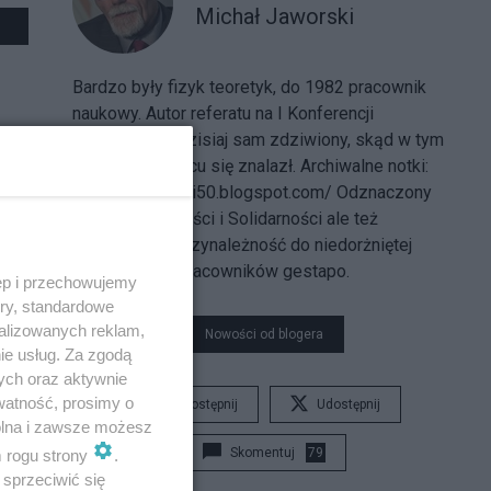
Michał Jaworski
Bardzo były fizyk teoretyk, do 1982 pracownik
naukowy. Autor referatu na I Konferencji
Smoleńskiej. Dzisiaj sam zdziwiony, skąd w tym
temacie i miejscu się znalazł. Archiwalne notki:
http://mjaworski50.blogspot.com/ Odznaczony
Krzyżem Wolności i Solidarności ale też
podejrzany o przynależność do niedorżniętej
watahy współpracowników gestapo.
ęp i przechowujemy
ory, standardowe
alizowanych reklam,
Nowości od blogera
ie usług. Za zgodą
ych oraz aktywnie
watność, prosimy o
Udostępnij
Udostępnij
wolna i zawsze możesz
Skomentuj
79
m rogu strony
.
sprzeciwić się