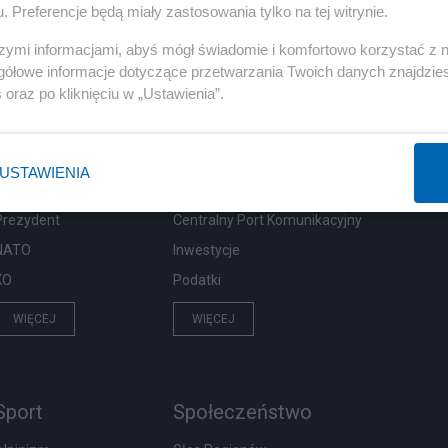
. Preferencje będą miały zastosowania tylko na tej witrynie.
szymi informacjami, abyś mógł świadomie i komfortowo korzystać z
gółowe informacje dotyczące przetwarzania Twoich danych znajdzi
s
oraz po kliknięciu w „Ustawienia”.
Polityka
Gospodarka
PiS
Biznes
USTAWIENIA
Rząd
Pieniądze
Prezydent
Centralny Port Komunikacyjny
NATO
Inwestycje
KO
Podatki
WIĘCEJ
WIĘCEJ
Sport
Społeczeństwo