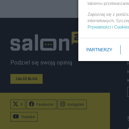
takiemu przetwarzaniu
Zapoznaj się z poniż
internetowych. Szcze
Prywatności
i
Cookie
PARTNERZY
Podziel się swoją opinią
ZAŁÓŻ BLOG
X
Facebook
Instagram
Youtube