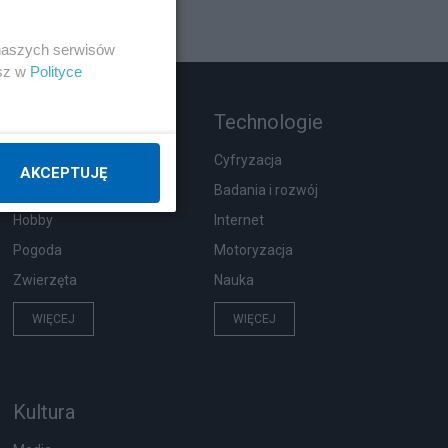
 naszych serwisów
esz w
Polityce
Rozmaitości
Technologie
Wypadki
Cyfryzacja
AKCEPTUJĘ
Moda i uroda
Badania i rozwój
Hobby
Internet
Pogoda
Motoryzacja
Zwierzęta
Nauka
WIĘCEJ
WIĘCEJ
Kultura