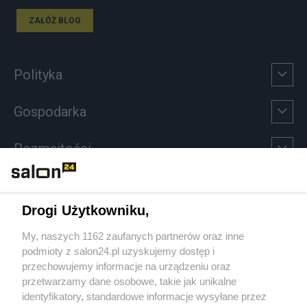
ZAŁÓŻ BLOG
Polityka
Gospodarka
Rozmaitości
Technologie
Drogi Użytkowniku,
Sport
My, naszych 1162 zaufanych partnerów oraz inne
podmioty z salon24.pl uzyskujemy dostęp i
Społeczeństwo
przechowujemy informacje na urządzeniu oraz
przetwarzamy dane osobowe, takie jak unikalne
Kultura
identyfikatory, standardowe informacje wysyłane przez