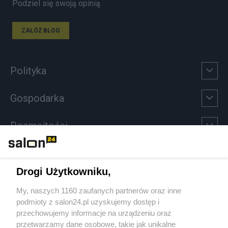
Podziel się swoją opinią
ZAŁÓŻ BLOG
Polityka
Gospodarka
Rozmaitości
Technologie
Drogi Użytkowniku,
Sport
My, naszych 1160 zaufanych partnerów oraz inne
podmioty z salon24.pl uzyskujemy dostęp i
Społeczeństwo
przechowujemy informacje na urządzeniu oraz
przetwarzamy dane osobowe, takie jak unikalne