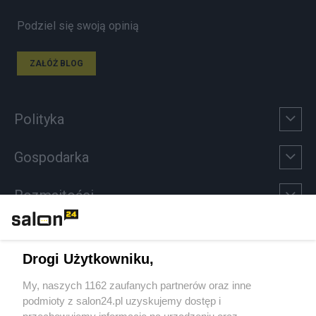
Podziel się swoją opinią
ZAŁÓŻ BLOG
Polityka
Gospodarka
Rozmaitości
Technologie
Drogi Użytkowniku,
Sport
My, naszych 1162 zaufanych partnerów oraz inne
podmioty z salon24.pl uzyskujemy dostęp i
Społeczeństwo