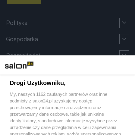
Polityka
Gospodarka
Rozmaitości
Technologie
Drogi Użytkowniku,
Sport
My, naszych 1162 zaufanych partnerów oraz inne
podmioty z salon24.pl uzyskujemy dostęp i
Społeczeństwo
przechowujemy informacje na urządzeniu oraz
przetwarzamy dane osobowe, takie jak unikalne
Kultura
identyfikatory, standardowe informacje wysyłane przez
urządzenie czy dane przeglądania w celu zapewniania
spersonalizowanych reklam, wybór spersonalizowanych