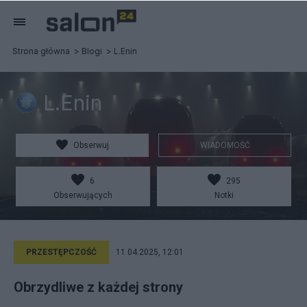
Strona główna
Blogi
L.Enin
L.Enin
Obserwuj
WIADOMOŚĆ
6
295
Obserwujących
Notki
PRZESTĘPCZOŚĆ
11.04.2025, 12:01
Obrzydliwe z każdej strony