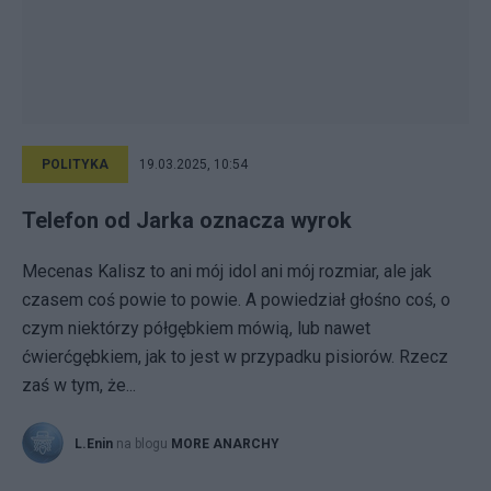
POLITYKA
19.03.2025, 10:54
Telefon od Jarka oznacza wyrok
Mecenas Kalisz to ani mój idol ani mój rozmiar, ale jak
czasem coś powie to powie. A powiedział głośno coś, o
czym niektórzy półgębkiem mówią, lub nawet
ćwierćgębkiem, jak to jest w przypadku pisiorów. Rzecz
zaś w tym, że...
L.Enin
na blogu
MORE ANARCHY