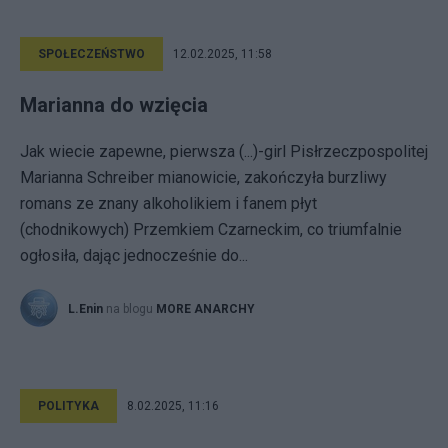
SPOŁECZEŃSTWO
12.02.2025, 11:58
Marianna do wzięcia
Jak wiecie zapewne, pierwsza (...)-girl Pisłrzeczpospolitej
Marianna Schreiber mianowicie, zakończyła burzliwy
romans ze znany alkoholikiem i fanem płyt
(chodnikowych) Przemkiem Czarneckim, co triumfalnie
ogłosiła, dając jednocześnie do...
L.Enin
na blogu
MORE ANARCHY
POLITYKA
8.02.2025, 11:16