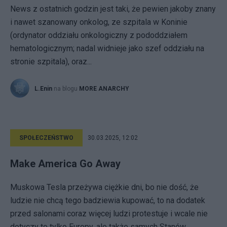
News z ostatnich godzin jest taki, że pewien jakoby znany
i nawet szanowany onkolog, ze szpitala w Koninie
(ordynator oddziału onkologiczny z pododdziałem
hematologicznym; nadal widnieje jako szef oddziału na
stronie szpitala), oraz...
L.Enin
na blogu
MORE ANARCHY
SPOŁECZEŃSTWO
30.03.2025, 12:02
Make America Go Away
Muskowa Tesla przeżywa ciężkie dni, bo nie dość, że
ludzie nie chcą tego badziewia kupować, to na dodatek
przed salonami coraz więcej ludzi protestuje i wcale nie
dotyczy to tylko Europy, ale także samych Stanów