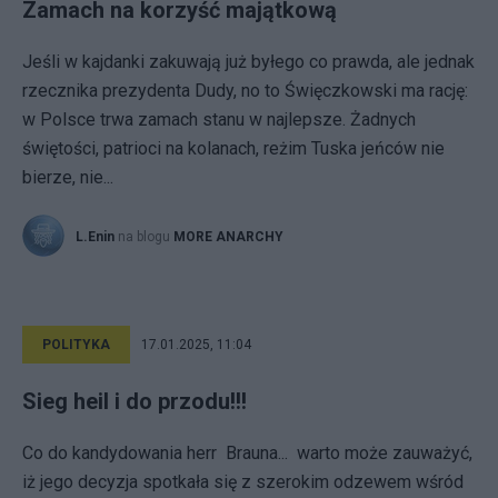
Zamach na korzyść majątkową
Jeśli w kajdanki zakuwają już byłego co prawda, ale jednak
rzecznika prezydenta Dudy, no to Święczkowski ma rację:
w Polsce trwa zamach stanu w najlepsze. Żadnych
świętości, patrioci na kolanach, reżim Tuska jeńców nie
bierze, nie...
L.Enin
na blogu
MORE ANARCHY
POLITYKA
17.01.2025, 11:04
Sieg heil i do przodu!!!
Co do kandydowania herr Brauna... warto może zauważyć,
iż jego decyzja spotkała się z szerokim odzewem wśród