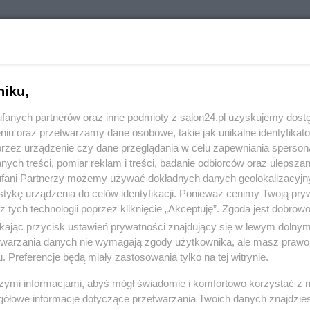
RÓĆ DO NOTKI
niku,
fanych partnerów oraz inne podmioty z salon24.pl uzyskujemy dost
niu oraz przetwarzamy dane osobowe, takie jak unikalne identyfikat
przez urządzenie czy dane przeglądania w celu zapewniania sperson
ych treści, pomiar reklam i treści, badanie odbiorców oraz ulepszan
fani Partnerzy możemy używać dokładnych danych geolokalizacyjn
tykę urządzenia do celów identyfikacji. Ponieważ cenimy Twoją pry
z tych technologii poprzez kliknięcie „Akceptuję”. Zgoda jest dobro
ikając przycisk ustawień prywatności znajdujący się w lewym dolny
etwarzania danych nie wymagają zgody użytkownika, ale masz prawo 
. Preferencje będą miały zastosowania tylko na tej witrynie.
Polityka
Gospodarka
szymi informacjami, abyś mógł świadomie i komfortowo korzystać z
gółowe informacje dotyczące przetwarzania Twoich danych znajdzi
Rosja
Biznes