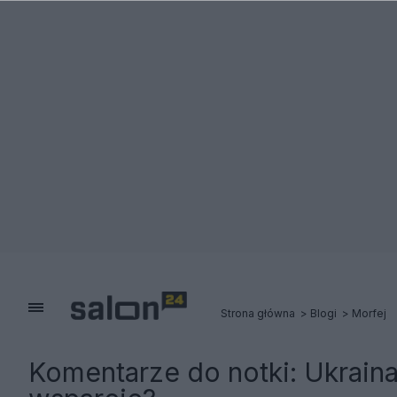
Strona główna
Blogi
Morfej
Komentarze do notki:
Ukrain