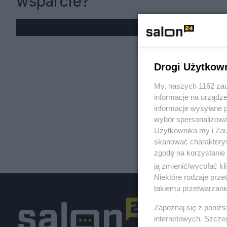
wsparcie?
« W
Drogi Użytkow
My, naszych 1162 zau
informacje na urządze
informacje wysyłane 
wybór spersonalizowan
Użytkownika my i Zau
skanować charakterys
zgodę na korzystanie 
ją zmienić/wycofać kl
Niektóre rodzaje prz
takiemu przetwarzaniu
Zapoznaj się z poniż
internetowych. Szcze