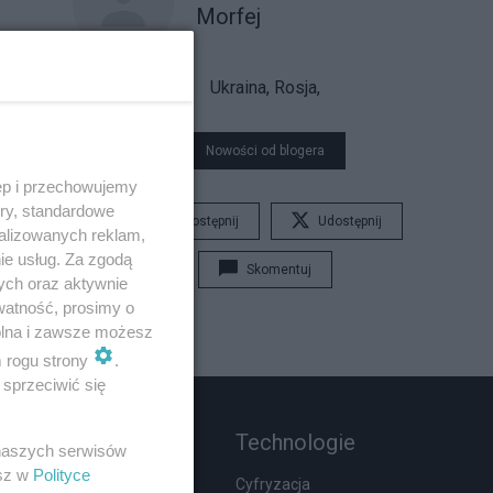
Morfej
Ukraina, Rosja,
Nowości od blogera
ęp i przechowujemy
ory, standardowe
Udostępnij
Udostępnij
alizowanych reklam,
ie usług. Za zgodą
Skomentuj
ych oraz aktywnie
watność, prosimy o
wolna i zawsze możesz
m rogu strony
.
sprzeciwić się
Rozmaitości
Technologie
 naszych serwisów
esz w
Polityce
Zdrowie
Cyfryzacja