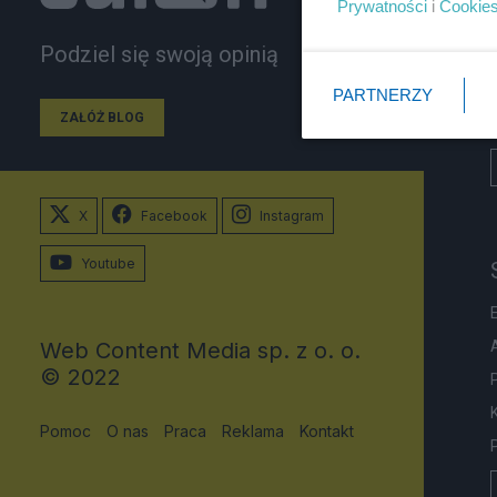
Prywatności
i
Cookie
Podziel się swoją opinią
PARTNERZY
ZAŁÓŻ BLOG
X
Facebook
Instagram
Youtube
Web Content Media sp. z o. o.
© 2022
Pomoc
O nas
Praca
Reklama
Kontakt