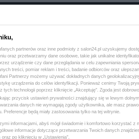
RÓĆ DO NOTKI
niku,
fanych partnerów oraz inne podmioty z salon24.pl uzyskujemy dost
niu oraz przetwarzamy dane osobowe, takie jak unikalne identyfikat
przez urządzenie czy dane przeglądania w celu zapewniania sperson
ych treści, pomiar reklam i treści, badanie odbiorców oraz ulepszan
fani Partnerzy możemy używać dokładnych danych geolokalizacyjn
tykę urządzenia do celów identyfikacji. Ponieważ cenimy Twoją pry
z tych technologii poprzez kliknięcie „Akceptuję”. Zgoda jest dobro
ikając przycisk ustawień prywatności znajdujący się w lewym dolny
etwarzania danych nie wymagają zgody użytkownika, ale masz prawo 
. Preferencje będą miały zastosowania tylko na tej witrynie.
Polityka
Gospodarka
szymi informacjami, abyś mógł świadomie i komfortowo korzystać z
Rosja
Biznes
gółowe informacje dotyczące przetwarzania Twoich danych znajdzi
s
oraz po kliknięciu w „Ustawienia”.
PiS
Pieniądze