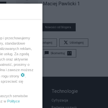
Maciej Pawlicki 1
Nowości od blogera
ęp i przechowujemy
Udostępnij
Udostępnij
ory, standardowe
alizowanych reklam,
Skomentuj
17
ie usług. Za zgodą
ych oraz aktywnie
watność, prosimy o
wolna i zawsze możesz
m rogu strony
.
sprzeciwić się
Rozmaitości
Technologie
 naszych serwisów
Zdrowie
Cyfryzacja
esz w
Polityce
Podróże
Badania i rozwój