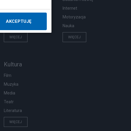
Pogoda
Internet
Ekologia
Motoryzacja
AKCEPTUJĘ
Wypadki
Nauka
WIĘCEJ
WIĘCEJ
Kultura
Film
Muzyka
Media
Teatr
Literatura
WIĘCEJ