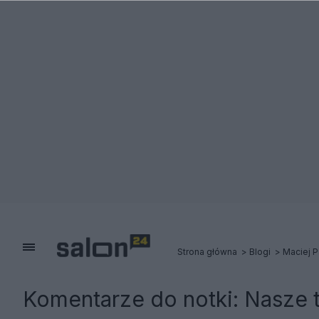
Strona główna
Blogi
Maciej P
Komentarze do notki:
Nasze 