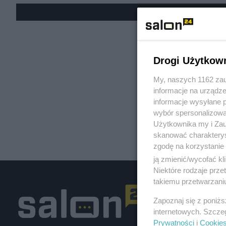
« W
Drogi Użytkow
My, naszych 1162 zau
informacje na urządze
informacje wysyłane 
wybór spersonalizowan
Użytkownika my i Zau
skanować charakterys
zgodę na korzystanie 
ją zmienić/wycofać kl
Niektóre rodzaje prz
takiemu przetwarzaniu
Zapoznaj się z poniż
internetowych. Szcze
Prywatności
i
Cookie