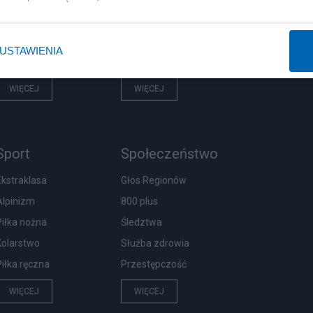
Rząd
Centralny Port Komunikacyjny
Prezydent
Inwestycje
USTAWIENIA
NATO
Podatki
WIĘCEJ
WIĘCEJ
Sport
Społeczeństwo
Ekstraklasa
Głos Regionów
Alpinizm
800 plus
Piłka nożna
Śledztwa
Kolarstwo
Służba zdrowia
Piłka ręczna
Przestępczość
WIĘCEJ
WIĘCEJ