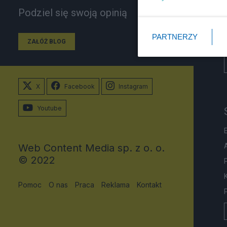
Podziel się swoją opinią
PARTNERZY
ZAŁÓŻ BLOG
X
Facebook
Instagram
Youtube
Web Content Media sp. z o. o.
© 2022
Pomoc
O nas
Praca
Reklama
Kontakt