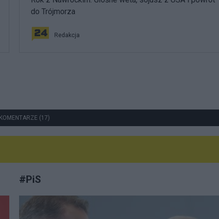
do Trójmorza
Redakcja
KOMENTARZE (17)
#
PiS