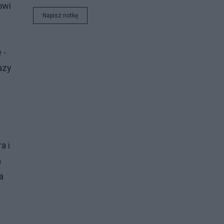
owi
Napisz notkę
 -
razy
a i
a
a