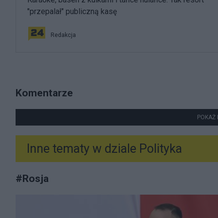
"przepalał" publiczną kasę
Redakcja
Komentarze
POKAŻ 
Inne tematy w dziale
Polityka
#
Rosja