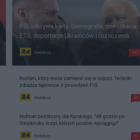
PiS odkrywa karty. Demografia, mieszkania,
ETS, deportacje Ukraińców i rozliczenia
Redakcja
197
Rozłam, który może zamienić się w sojusz. Terlecki
zdradza tajemnice z posiedzeń PiS
Redakcja
89
Hofman bezlitosny dla Kurskiego. "48 godzin po
Smoleńsku liczył, których posłów wyciągnąć"
Redakcja
85