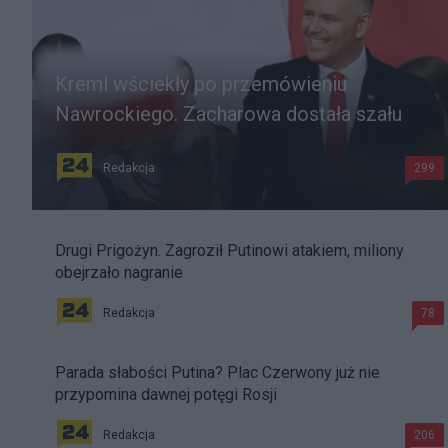
Kreml wściekły po przemówieniu
Nawrockiego. Zacharowa dostała szału
Redakcja
299
Drugi Prigożyn. Zagroził Putinowi atakiem, miliony
obejrzało nagranie
Redakcja
78
Parada słabości Putina? Plac Czerwony już nie
przypomina dawnej potęgi Rosji
Redakcja
206