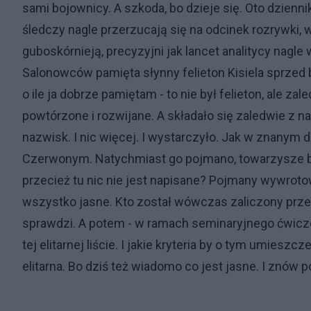
sami bojownicy. A szkoda, bo dzieje się. Oto dzien
śledczy nagle przerzucają się na odcinek rozrywki,
guboskórnieją, precyzyjni jak lancet analitycy nagl
Salonowców pamięta słynny felieton Kisiela sprzed bo
o ile ja dobrze pamiętam - to nie był felieton, ale za
powtórzone i rozwijane. A składało się zaledwie z n
nazwisk. I nic więcej. I wystarczyło. Jak w znanym 
Czerwonym. Natychmiast go pojmano, towarzysze bez
przecież tu nic nie jest napisane? Pojmany wywrotowi
wszystko jasne. Kto został wówczas zaliczony przez
sprawdzi. A potem - w ramach seminaryjnego ćwicze
tej elitarnej liście. I jakie kryteria by o tym umiesz
elitarna. Bo dziś też wiadomo co jest jasne. I znów p