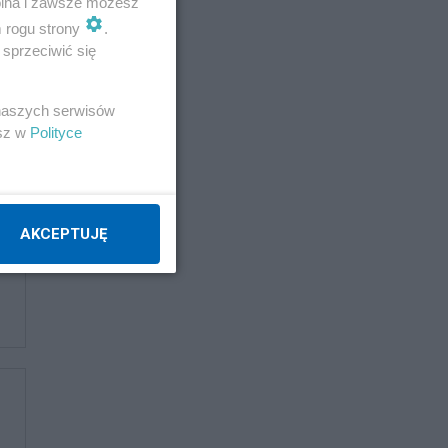
wolna i zawsze możesz
m rogu strony
.
sprzeciwić się
 naszych serwisów
esz w
Polityce
AKCEPTUJĘ