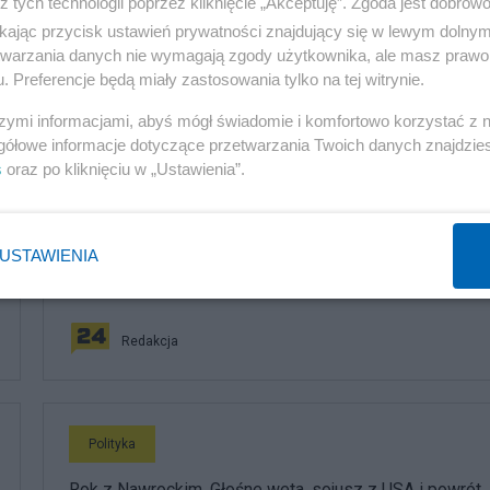
z tych technologii poprzez kliknięcie „Akceptuję”. Zgoda jest dobro
ikając przycisk ustawień prywatności znajdujący się w lewym dolny
etwarzania danych nie wymagają zgody użytkownika, ale masz prawo 
. Preferencje będą miały zastosowania tylko na tej witrynie.
szymi informacjami, abyś mógł świadomie i komfortowo korzystać z
komentuj
17
Obserwuj notkę
gółowe informacje dotyczące przetwarzania Twoich danych znajdzi
s
oraz po kliknięciu w „Ustawienia”.
Polityka
USTAWIENIA
PiS odkrywa karty. Demografia, mieszkania, ETS,
deportacje Ukraińców i rozliczenia
Redakcja
Polityka
Rok z Nawrockim. Głośne weta, sojusz z USA i powrót