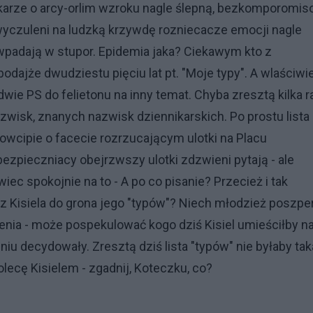
nikarze o arcy-orlim wzroku nagle ślepną, bezkomporomis
 wyczuleni na ludzką krzywdę rozniecacze emocji nagle
e wpadają w stupor. Epidemia jaka? Ciekawym kto z
dajże dwudziestu pięciu lat pt. "Moje typy". A wlaściwie
ledwie PS do felietonu na inny temat. Chyba zresztą kilka 
azwisk, znanych nazwisk dziennikarskich. Po prostu lista
dowcipie o facecie rozrzucającym ulotki na Placu
pieczniacy obejrzwszy ulotki zdzwieni pytają - ale
ec spokojnie na to - A po co pisanie? Przecież i tak
 Kisiela do grona jego "typów"? Niech młodzież poszper
nia - może pospekulować kogo dziś Kisiel umieściłby n
czeniu decydowały. Zresztą dziś lista "typów" nie byłaby tak
olecę Kisielem - zgadnij, Koteczku, co?