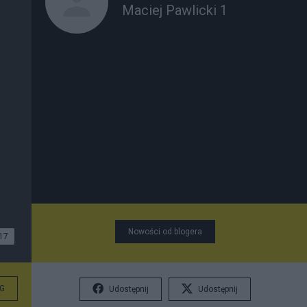
Maciej Pawlicki 1
Nowości od blogera
17
G
Udostępnij
Udostępnij