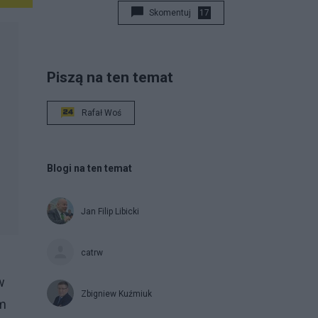
Skomentuj
17
Piszą na ten temat
Rafał Woś
Blogi na ten temat
Jan Filip Libicki
catrw
w
Zbigniew Kuźmiuk
am