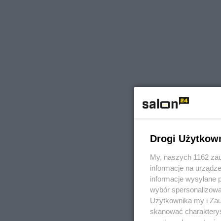
Drogi Użytkow
My, naszych 1162 zau
informacje na urządze
informacje wysyłane 
wybór spersonalizowan
Użytkownika my i Zau
skanować charakterys