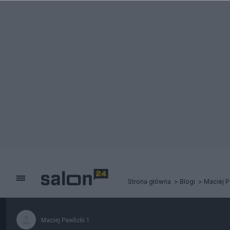
Strona główna
Blogi
Maciej P
Maciej Pawlicki 1