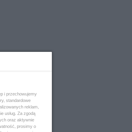
ęp i przechowujemy
ory, standardowe
alizowanych reklam,
ie usług. Za zgodą
ych oraz aktywnie
watność, prosimy o