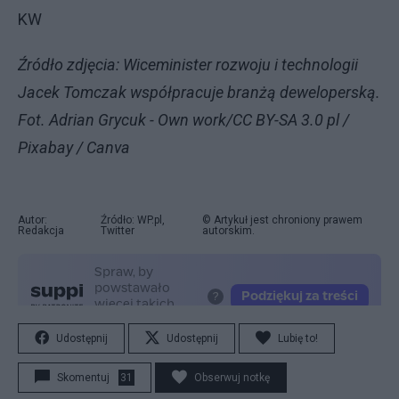
KW
Źródło zdjęcia: Wiceminister rozwoju i technologii
Jacek Tomczak współpracuje branżą deweloperską.
Fot. Adrian Grycuk - Own work/CC BY-SA 3.0 pl /
Pixabay / Canva
Autor:
Źródło: WP.pl,
© Artykuł jest chroniony prawem
Redakcja
Twitter
autorskim.
Udostępnij
Udostępnij
Lubię to!
Skomentuj
31
Obserwuj notkę