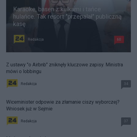
Karaoke, basen z kulkami i tańce
hulańce. Tak resort "przepalał" publiczną
kasę
Redakcja
60
Z ustawy "o Airbnb" zniknęły kluczowe zapisy. Ministra
mówi o lobbingu
Redakcja
34
Wiceminister odpowie za złamanie ciszy wyborczej?
Wniosek już w Sejmie
Redakcja
37