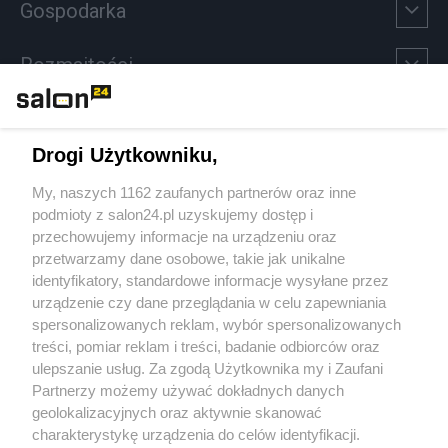
Gospodarka
Rozmaitości
Technologie
Drogi Użytkowniku,
Sport
My, naszych 1162 zaufanych partnerów oraz inne
podmioty z salon24.pl uzyskujemy dostęp i
Społeczeństwo
przechowujemy informacje na urządzeniu oraz
przetwarzamy dane osobowe, takie jak unikalne
Kultura
identyfikatory, standardowe informacje wysyłane przez
urządzenie czy dane przeglądania w celu zapewniania
spersonalizowanych reklam, wybór spersonalizowanych
treści, pomiar reklam i treści, badanie odbiorców oraz
ulepszanie usług. Za zgodą Użytkownika my i Zaufani
X
Facebook
Instagram
Youtube
Partnerzy możemy używać dokładnych danych
geolokalizacyjnych oraz aktywnie skanować
charakterystykę urządzenia do celów identyfikacji.