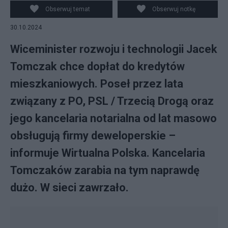
współpracuje branżą deweloperską. Fot. Adrian Grycuk -
Obserwuj temat
Obserwuj notkę
Own work/CC BY-SA 3.0 pl / Pixabay / Canva
30.10.2024
Wiceminister rozwoju i technologii Jacek
Tomczak chce dopłat do kredytów
mieszkaniowych. Poseł przez lata
związany z PO, PSL / Trzecią Drogą oraz
jego kancelaria notarialna od lat masowo
obsługują firmy deweloperskie –
informuje Wirtualna Polska. Kancelaria
Tomczaków zarabia na tym naprawdę
dużo. W sieci zawrzało.