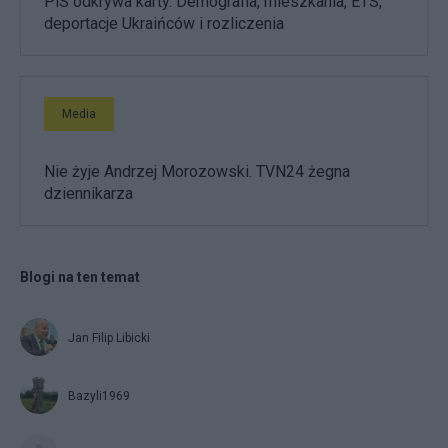
PiS odkrywa karty. Demografia, mieszkania, ETS,
deportacje Ukraińców i rozliczenia
Media
Nie żyje Andrzej Morozowski. TVN24 żegna
dziennikarza
Blogi na ten temat
Jan Filip Libicki
Bazyli1969