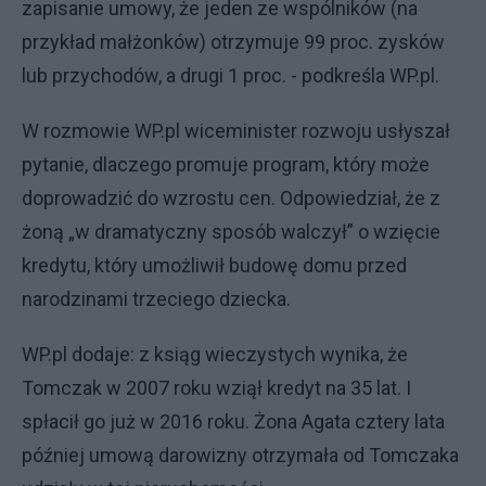
zapisanie umowy, że jeden ze wspólników (na
przykład małżonków) otrzymuje 99 proc. zysków
lub przychodów, a drugi 1 proc. - podkreśla WP.pl.
W rozmowie WP.pl wiceminister rozwoju usłyszał
pytanie, dlaczego promuje program, który może
doprowadzić do wzrostu cen. Odpowiedział, że z
żoną „w dramatyczny sposób walczył” o wzięcie
kredytu, który umożliwił budowę domu przed
narodzinami trzeciego dziecka.
WP.pl dodaje: z ksiąg wieczystych wynika, że
Tomczak w 2007 roku wziął kredyt na 35 lat. I
spłacił go już w 2016 roku. Żona Agata cztery lata
później umową darowizny otrzymała od Tomczaka