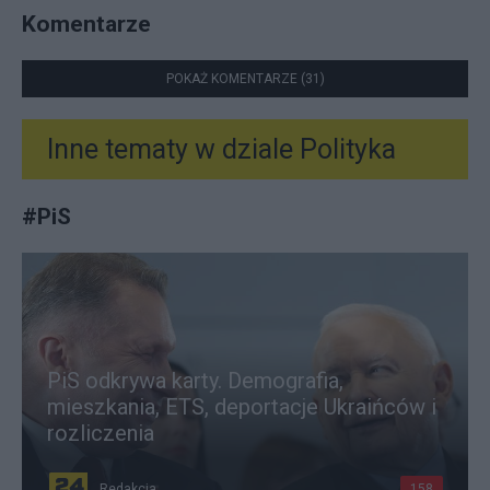
Komentarze
POKAŻ KOMENTARZE (31)
Inne tematy w dziale
Polityka
#
PiS
PiS odkrywa karty. Demografia,
mieszkania, ETS, deportacje Ukraińców i
rozliczenia
Redakcja
158