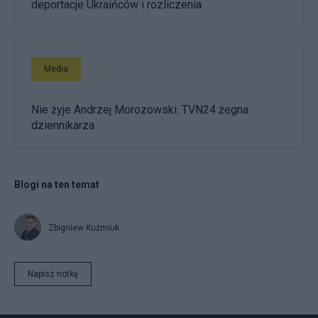
deportacje Ukraińców i rozliczenia
Media
Nie żyje Andrzej Morozowski. TVN24 żegna
dziennikarza
Blogi na ten temat
Zbigniew Kuźmiuk
Napisz notkę