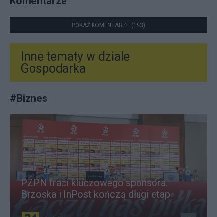
Komentarze
POKAŻ KOMENTARZE (193)
Inne tematy w dziale
Gospodarka
#
Biznes
PZPN traci kluczowego sponsora.
Brzoska i InPost kończą długi etap