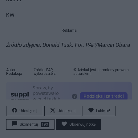
KW
Reklama
Źródło zdjęcia: Donald Tusk. Fot. PAP/Marcin Obara
Autor:
Źródło: PAP,
© Artykuł jest chroniony prawem
Redakcja
wyborcza.biz
autorskim.
Udostępnij
Udostępnij
Lubię to!
Skomentuj
193
Obserwuj notkę