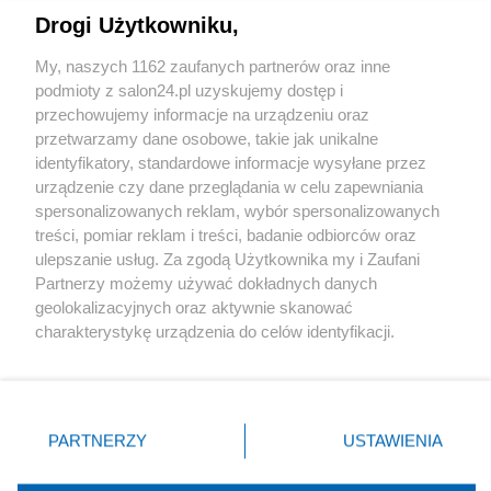
Drogi Użytkowniku,
Sport
My, naszych 1162 zaufanych partnerów oraz inne
podmioty z salon24.pl uzyskujemy dostęp i
Społeczeństwo
przechowujemy informacje na urządzeniu oraz
przetwarzamy dane osobowe, takie jak unikalne
Kultura
identyfikatory, standardowe informacje wysyłane przez
urządzenie czy dane przeglądania w celu zapewniania
spersonalizowanych reklam, wybór spersonalizowanych
treści, pomiar reklam i treści, badanie odbiorców oraz
ulepszanie usług. Za zgodą Użytkownika my i Zaufani
X
Facebook
Instagram
Youtube
Partnerzy możemy używać dokładnych danych
geolokalizacyjnych oraz aktywnie skanować
charakterystykę urządzenia do celów identyfikacji.
Web Content Media sp. z o. o. © 2022
Ponieważ cenimy Twoją prywatność, prosimy o zgodę na
korzystanie z tych technologii poprzez kliknięcie
„Akceptuję”. Zgoda jest dobrowolna i zawsze możesz ją
Pomoc
O nas
Praca
Reklama
Kontakt
zmienić/wycofać klikając przycisk ustawień prywatności
PARTNERZY
USTAWIENIA
znajdujący się w lewym dolnym rogu strony
. Niektóre
rodzaje przetwarzania danych nie wymagają zgody