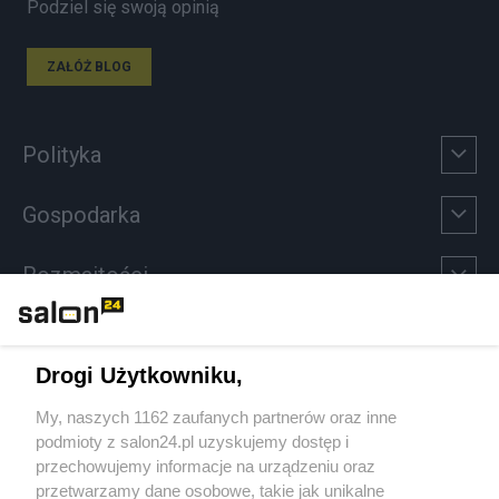
Podziel się swoją opinią
ZAŁÓŻ BLOG
Polityka
Gospodarka
Rozmaitości
Technologie
Drogi Użytkowniku,
Sport
My, naszych 1162 zaufanych partnerów oraz inne
podmioty z salon24.pl uzyskujemy dostęp i
Społeczeństwo
przechowujemy informacje na urządzeniu oraz
przetwarzamy dane osobowe, takie jak unikalne