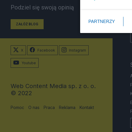
Podziel się swoją opinią
PARTNERZY
ZAŁÓŻ BLOG
X
Facebook
Instagram
Youtube
Web Content Media sp. z o. o.
© 2022
Pomoc
O nas
Praca
Reklama
Kontakt