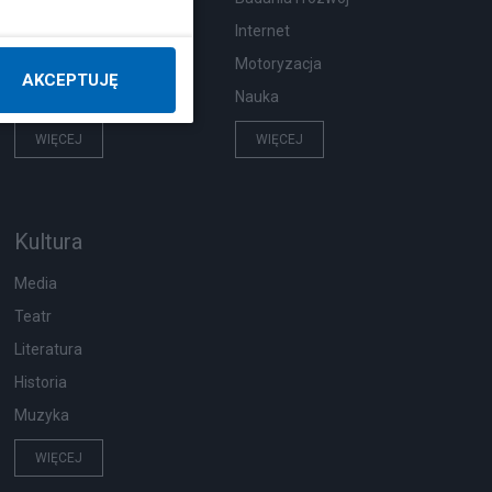
Pogoda
Internet
Zwierzęta
Motoryzacja
AKCEPTUJĘ
Zdrowie
Nauka
WIĘCEJ
WIĘCEJ
Kultura
Media
Teatr
Literatura
Historia
Muzyka
WIĘCEJ