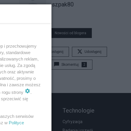
szpak80
Nowości od blogera
ęp i przechowujemy
Udostępnij
Udostępnij
ory, standardowe
alizowanych reklam,
Skomentuj
2
ie usług. Za zgodą
ych oraz aktywnie
watność, prosimy o
wolna i zawsze możesz
m rogu strony
.
sprzeciwić się
Rozmaitości
Technologie
 naszych serwisów
Moda i uroda
Cyfryzacja
esz w
Polityce
Hobby
Badania i rozwój