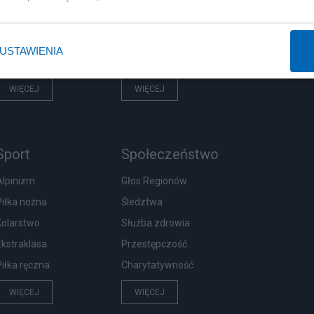
Prezydent
Biznes
Imigranci
Podatki
USTAWIENIA
PiS
Energetyka
WIĘCEJ
WIĘCEJ
Sport
Społeczeństwo
Alpinizm
Głos Regionów
Piłka nożna
Śledztwa
Kolarstwo
Służba zdrowia
Ekstraklasa
Przestępczość
Piłka ręczna
Charytatywność
WIĘCEJ
WIĘCEJ