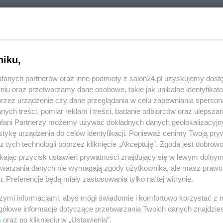
RÓĆ DO NOTKI
niku,
fanych partnerów oraz inne podmioty z salon24.pl uzyskujemy dost
niu oraz przetwarzamy dane osobowe, takie jak unikalne identyfikat
przez urządzenie czy dane przeglądania w celu zapewniania sperson
ych treści, pomiar reklam i treści, badanie odbiorców oraz ulepszan
fani Partnerzy możemy używać dokładnych danych geolokalizacyjn
tykę urządzenia do celów identyfikacji. Ponieważ cenimy Twoją pry
z tych technologii poprzez kliknięcie „Akceptuję”. Zgoda jest dobro
ikając przycisk ustawień prywatności znajdujący się w lewym dolny
etwarzania danych nie wymagają zgody użytkownika, ale masz prawo 
. Preferencje będą miały zastosowania tylko na tej witrynie.
Polityka
Gospodarka
szymi informacjami, abyś mógł świadomie i komfortowo korzystać z
NATO
Centralny Port Komunikacyjny
gółowe informacje dotyczące przetwarzania Twoich danych znajdzi
s
oraz po kliknięciu w „Ustawienia”.
KO
Inwestycje