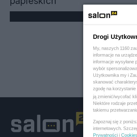
papieskich
« W
Drogi Użytkow
My, naszych 1160 zau
informacje na urządze
informacje wysyłane 
wybór spersonalizowan
Użytkownika my i Zau
skanować charakterys
zgodę na korzystanie 
ją zmienić/wycofać kl
Niektóre rodzaje prz
takiemu przetwarzaniu
Zapoznaj się z poniż
internetowych. Szcze
Prywatności
i
Cookie