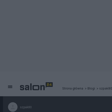
Strona główna
Blogi
szpak8
szpak80