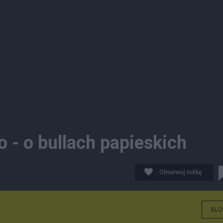
 - o bullach papieskich
Obserwuj notkę
BLO