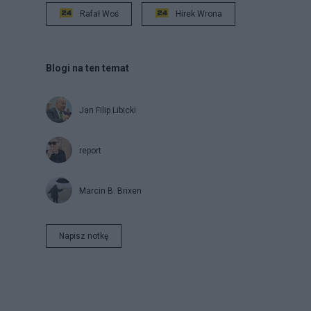
Rafał Woś
Hirek Wrona
Blogi na ten temat
Jan Filip Libicki
report
Marcin B. Brixen
Napisz notkę