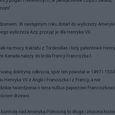
cji pogan i niewiernych, w jakiejkolwiek części świata,
anom”.
dzeniem. W następnym roku dotarł do wybrzeży Ameryki
go wybrzeża Azji, przejął je dla Henryka VII.
lii na mocy traktatu z Tordesillas i listy patentowe Henr
że Kanada należy do króla Francji Franciszka I.
 zwaną doktrynę odkrycia, spór ten powstał w 1497 i 1534
enryka VII z Anglii i Franciszka I z Francji, a nie
dzikie twierdzenia o terra nullius papieżowi Franciszkow
aściwe drzewo.
 kontrolę nad Ameryką Północną to długa i złożona histor