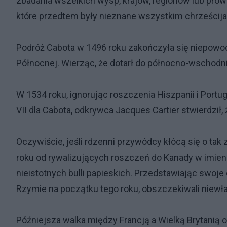
zbadania wszelkich wysp, krajów, regionów lub prowin
które przedtem były nieznane wszystkim chrześcij
Podróż Cabota w 1496 roku zakończyła się niepowo
Północnej. Wierząc, że dotarł do północno-wschodnie
W 1534 roku, ignorując roszczenia Hiszpanii i Portuga
VII dla Cabota, odkrywca Jacques Cartier stwierdził, 
Oczywiście, jeśli rdzenni przywódcy kłócą się o tak
roku od rywalizujących roszczeń do Kanady w imieniu H
nieistotnych bulli papieskich. Przedstawiając swoje 
Rzymie na początku tego roku, obszczekiwali niewł
Późniejsza walka między Francją a Wielką Brytanią o