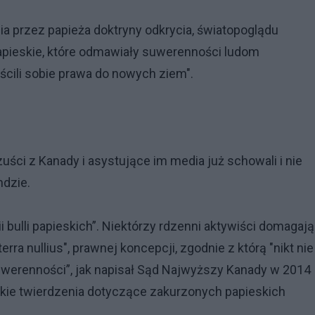
ia przez papieża doktryny odkrycia, światopoglądu
apieskie, które odmawiały suwerenności ludom
ościli sobie prawa do nowych ziem".
oszuści z Kanady i asystujące im media już schowali i nie
ndzie.
ii bulli papieskich”. Niektórzy rdzenni aktywiści domagają
"terra nullius", prawnej koncepcji, zgodnie z którą "nikt nie
uwerenności”, jak napisał Sąd Najwyższy Kanady w 2014
takie twierdzenia dotyczące zakurzonych papieskich