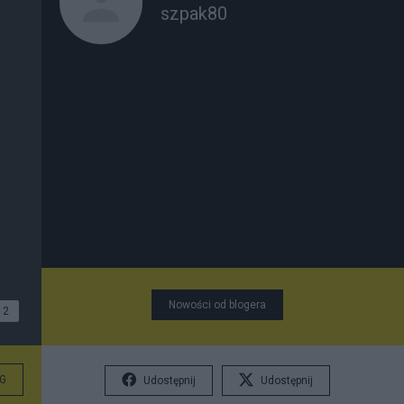
szpak80
Nowości od blogera
2
G
Udostępnij
Udostępnij