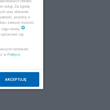
alizowanych reklam,
ie usług. Za zgodą
ych oraz aktywnie
watność, prosimy o
wolna i zawsze możesz
m rogu strony
.
się
sprzeciwić się
 naszych serwisów
esz w
Polityce
e,
AKCEPTUJĘ