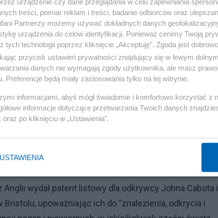
przez urządzenie czy dane przeglądania w celu zapewniania sperson
ych treści, pomiar reklam i treści, badanie odbiorców oraz ulepszan
370 mil od Wysp Zielonego Przylądka. Część wschodnia
fani Partnerzy możemy używać dokładnych danych geolokalizacyjn
tykę urządzenia do celów identyfikacji. Ponieważ cenimy Twoją pry
dnia hiszpańskiej. Każda z nich zobowiązałaby się nie
z tych technologii poprzez kliknięcie „Akceptuję”. Zgoda jest dobro
hociaż zwolnienie pozwalało statkom hiszpańskim
ikając przycisk ustawień prywatności znajdujący się w lewym dolny
achód. Sygnatariusze zobowiązali się też nie odwoływać 
etwarzania danych nie wymagają zgody użytkownika, ale masz prawo 
. Preferencje będą miały zastosowania tylko na tej witrynie.
ań traktatowych, a jedynie prosić o jego uznanie, co
szymi informacjami, abyś mógł świadomie i komfortowo korzystać z
gółowe informacje dotyczące przetwarzania Twoich danych znajdzi
s
oraz po kliknięciu w „Ustawienia”.
tugalię, nie miał praktycznego wpływu na ambicje innych
król Anglii, którzy uważali to za "zobowiązanie dwustronn
USTAWIENIA
z Anglii wydał patent listowy dla odkrywcy Johna Cabota i
 Bristolu, upoważniając ich do "znalezienia, odkrycia i