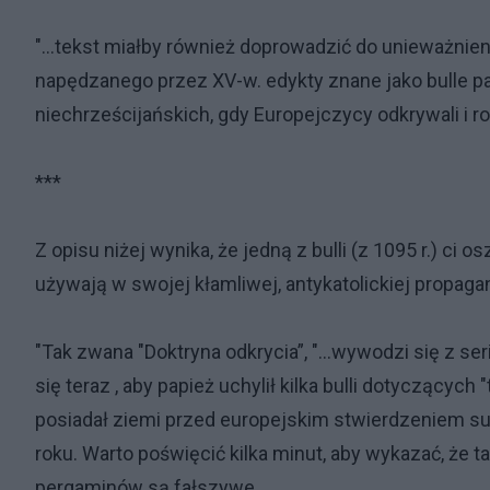
"...tekst miałby również doprowadzić do unieważnien
napędzanego przez XV-w. edykty znane jako bulle p
niechrześcijańskich, gdy Europejczycy odkrywali i r
***
Z opisu niżej wynika, że jedną z bulli (z 1095 r.) ci 
używają w swojej kłamliwej, antykatolickiej propaga
"Tak zwana "Doktryna odkrycia”, "...wywodzi się z ser
się teraz , aby papież uchylił kilka bulli dotyczących 
posiadał ziemi przed europejskim stwierdzeniem s
roku. Warto poświęcić kilka minut, aby wykazać, że 
pergaminów są fałszywe.