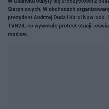
W Gdańsku odbyły się uroczystości z okaz
Sierpniowych. W obchodach organizowanyc
prezydent Andrzej Duda i Karol Nawrocki
TVN24, co wywołało protest stacji i oświ
mediów.