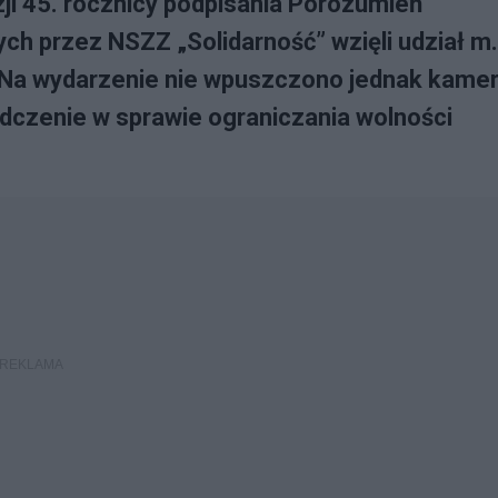
ji 45. rocznicy podpisania Porozumień
h przez NSZZ „Solidarność” wzięli udział m.
. Na wydarzenie nie wpuszczono jednak kame
adczenie w sprawie ograniczania wolności