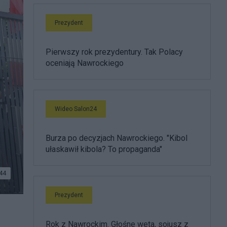
Prezydent
Pierwszy rok prezydentury. Tak Polacy
oceniają Nawrockiego
Wideo Salon24
Burza po decyzjach Nawrockiego. "Kibol
ułaskawił kibola? To propaganda"
44
Prezydent
j, 31
Rok z Nawrockim. Głośne weta, sojusz z