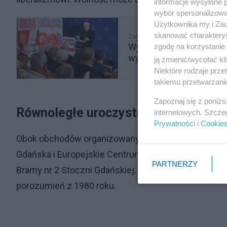
informacje wysyłane 
wybór spersonalizowan
Użytkownika my i Zau
skanować charakterys
Zobacz także
Wyciekł tajny sondaż PiS.
zgodę na korzystanie 
wynik
ją zmienić/wycofać kl
Niektóre rodzaje prz
takiemu przetwarzaniu
Zapoznaj się z poniż
Równoległe uroczystości w Gdańsku
internetowych. Szcze
Prywatności
i
Cookie
Obok obchodów organizowanych przez „Solidarność”
Gdańska i Europejskie Centrum Solidarności. Jej g
PARTNERZY
Bramy nr 2 Stoczni Gdańskiej. W wydarzeniu uczestn
porozumień z 1980 roku.