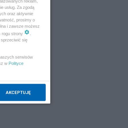
alizowanych reklam,
ie usług. Za zgodą
ych oraz aktywnie
watność, prosimy o
wolna i zawsze możesz
m rogu strony
.
sprzeciwić się
 naszych serwisów
esz w
Polityce
dze
AKCEPTUJĘ