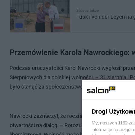
Zobacz także
Tusk i von der Leyen na 
Przemówienie Karola Nawrockiego: w
Podczas uroczystości Karol Nawrocki wygłosił prze
Sierpniowych dla polskiej wolności. – 31 sierpnia 
było stanąć za społeczeństwem, przebić się przez p
Drogi Użytkow
Nawrocki zaznaczył, że rocznica przypomina, iż wo
My, naszych 1162 zau
otwartości na dialog. – Porozumienia pokazują, że m
informacje na urządze
liberalizmowi. Wolność może być oparta o wartości i