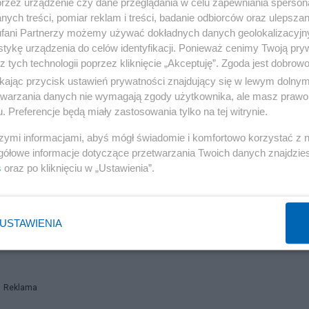
przez urządzenie czy dane przeglądania w celu zapewniania sperson
ych treści, pomiar reklam i treści, badanie odbiorców oraz ulepszan
fani Partnerzy możemy używać dokładnych danych geolokalizacyjn
tykę urządzenia do celów identyfikacji. Ponieważ cenimy Twoją pry
 Prezes już wie, co zrobić z „chłystkiem” i jaki będzie
z tych technologii poprzez kliknięcie „Akceptuję”. Zgoda jest dobro
ikając przycisk ustawień prywatności znajdujący się w lewym dolny
etwarzania danych nie wymagają zgody użytkownika, ale masz prawo 
. Preferencje będą miały zastosowania tylko na tej witrynie.
szymi informacjami, abyś mógł świadomie i komfortowo korzystać z
gółowe informacje dotyczące przetwarzania Twoich danych znajdzi
s
oraz po kliknięciu w „Ustawienia”.
 odbyła się także uroczystość przygotowana przez wła
łównym punktem było symboliczne otwarcie historycznej
USTAWIENIA
iczyli m.in. Bogdan Borusewicz i inni sygnatariusze
Reklama