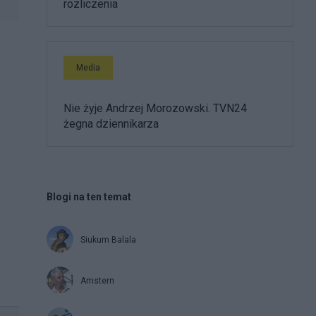
rozliczenia
Media
Nie żyje Andrzej Morozowski. TVN24
żegna dziennikarza
Blogi na ten temat
Siukum Balala
Amstern