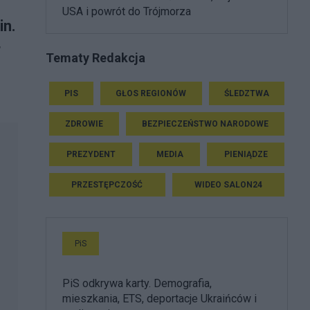
USA i powrót do Trójmorza
in.
r
Tematy Redakcja
PIS
GŁOS REGIONÓW
ŚLEDZTWA
ZDROWIE
BEZPIECZEŃSTWO NARODOWE
PREZYDENT
MEDIA
PIENIĄDZE
PRZESTĘPCZOŚĆ
WIDEO SALON24
PiS
PiS odkrywa karty. Demografia,
mieszkania, ETS, deportacje Ukraińców i