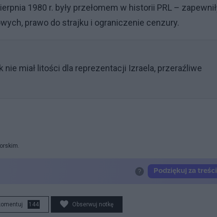
erpnia 1980 r. były przełomem w historii PRL – zapewnił
ch, prawo do strajku i ograniczenie cenzury.
ie miał litości dla reprezentacji Izraela, przeraźliwe
orskim.
komentuj
144
Obserwuj notkę