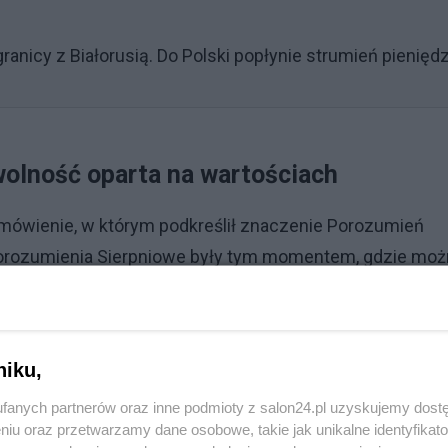
granicy z Białorusią. Do Polski popłynie strumień pienięd
olność oparta na wartościach
mówienie, w którym podkreślił znaczenie Porozumień
i Porozumienia Sierpniowe były tym momentem, gdzie mo
artyjne ograniczenia i stanąć razem – mówił prezydent.
Reklama
niku,
lność może być zarówno wyrazem odpowiedzialności, jak 
fanych partnerów oraz inne podmioty z salon24.pl uzyskujemy dost
ożna wolność kochać i jej służyć, nie ulegać radykalnem
niu oraz przetwarzamy dane osobowe, takie jak unikalne identyfikat
 poczucie odpowiedzialności – dodał.