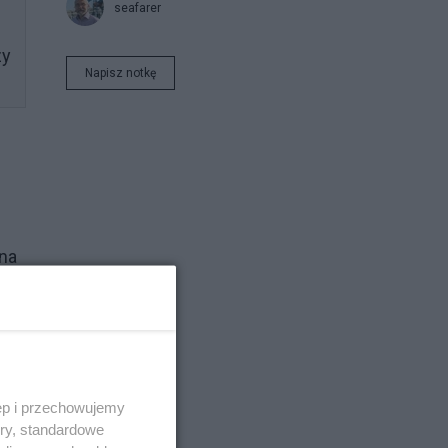
seafarer
zy
Napisz notkę
żna
i
ęp i przechowujemy
u
ory, standardowe