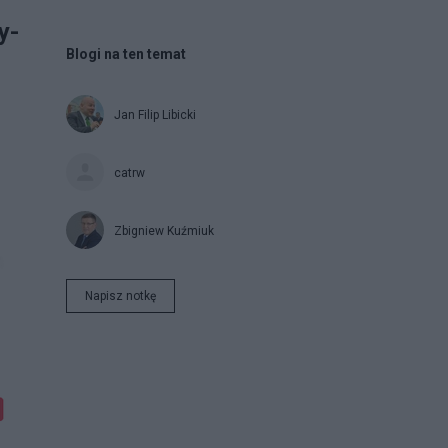
y-
Blogi na ten temat
Jan Filip Libicki
catrw
Zbigniew Kuźmiuk
Napisz notkę