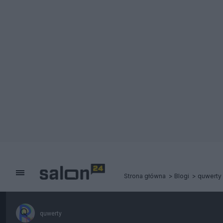
Strona główna
Blogi
quwerty
quwerty