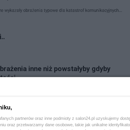
..
rażenia inne niż powstałyby gdyby
tości
niku,
fanych partnerów oraz inne podmioty z salon24.pl uzyskujemy dost
niu oraz przetwarzamy dane osobowe, takie jak unikalne identyfikat