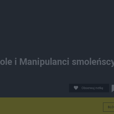
pole i Manipulanci smoleńscy
Obserwuj notkę
BLO