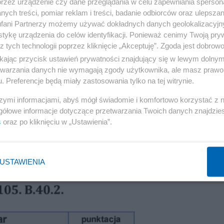
przez urządzenie czy dane przeglądania w celu zapewniania sperson
ych treści, pomiar reklam i treści, badanie odbiorców oraz ulepszan
fani Partnerzy możemy używać dokładnych danych geolokalizacyjn
tykę urządzenia do celów identyfikacji. Ponieważ cenimy Twoją pry
z tych technologii poprzez kliknięcie „Akceptuję”. Zgoda jest dobro
ikając przycisk ustawień prywatności znajdujący się w lewym dolny
etwarzania danych nie wymagają zgody użytkownika, ale masz prawo 
. Preferencje będą miały zastosowania tylko na tej witrynie.
szymi informacjami, abyś mógł świadomie i komfortowo korzystać z
gółowe informacje dotyczące przetwarzania Twoich danych znajdzi
Reklama
s
oraz po kliknięciu w „Ustawienia”.
USTAWIENIA