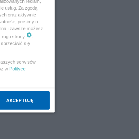
alizowanych reklam,
ie usług. Za zgodą
ych oraz aktywnie
watność, prosimy o
wolna i zawsze możesz
m rogu strony
.
sprzeciwić się
 naszych serwisów
esz w
Polityce
AKCEPTUJĘ