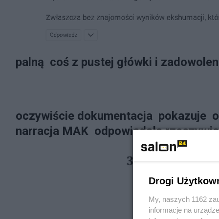
palną coś z pustej główki i zadowoleni
oczywiście dokumentacja pokazuje ob
narracja MAK odpowiadała rzeczywis
Drogi Użytkow
My, naszych 1162 zau
informacje na urządze