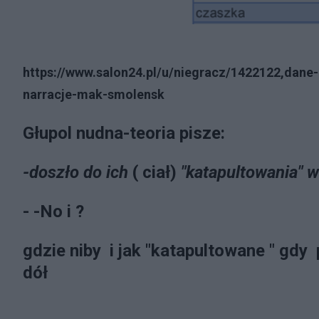
https://www.salon24.pl/u/niegracz/1422122,dane-
narracje-mak-smolensk
Głupol nudna-teoria pisze:
-doszło do ich
( ciał)
"katapultowania" 
- -No i ?
gdzie niby i jak "katapultowane " gdy
dół