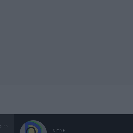
66
O mnie