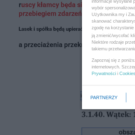
informacje wysyłane 
wybór spersonalizowan
Użytkownika my i Zau
skanować charakterys
zgodę na korzystanie 
ją zmienić/wycofać kl
Niektóre rodzaje prz
takiemu przetwarzaniu
Zapoznaj się z poniż
internetowych. Szcze
Prywatności
i
Cookie
PARTNERZY