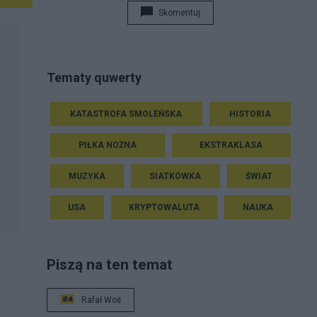
Skomentuj
Tematy quwerty
KATASTROFA SMOLEŃSKA
HISTORIA
PIŁKA NOŻNA
EKSTRAKLASA
MUZYKA
SIATKÓWKA
ŚWIAT
USA
KRYPTOWALUTA
NAUKA
Piszą na ten temat
Rafał Woś