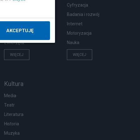
Wypadki
Cyfryzacja
Moda i uroda
Badania i rozwój
Hobby
Internet
AKCEPTUJĘ
Pogoda
Motoryzacja
Zwierzęta
Nauka
WIĘCEJ
WIĘCEJ
Kultura
Media
Teatr
Literatura
Historia
Muzyka