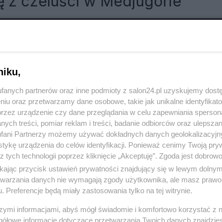
 z czeluści w Medjugorie
RÓĆ DO NOTKI
niku,
fanych partnerów oraz inne podmioty z salon24.pl uzyskujemy dost
niu oraz przetwarzamy dane osobowe, takie jak unikalne identyfikat
przez urządzenie czy dane przeglądania w celu zapewniania sperson
ych treści, pomiar reklam i treści, badanie odbiorców oraz ulepszan
fani Partnerzy możemy używać dokładnych danych geolokalizacyjn
tykę urządzenia do celów identyfikacji. Ponieważ cenimy Twoją pry
z tych technologii poprzez kliknięcie „Akceptuję”. Zgoda jest dobro
ikając przycisk ustawień prywatności znajdujący się w lewym dolny
etwarzania danych nie wymagają zgody użytkownika, ale masz prawo 
. Preferencje będą miały zastosowania tylko na tej witrynie.
szymi informacjami, abyś mógł świadomie i komfortowo korzystać z
Polityka
Gospodarka
gółowe informacje dotyczące przetwarzania Twoich danych znajdzi