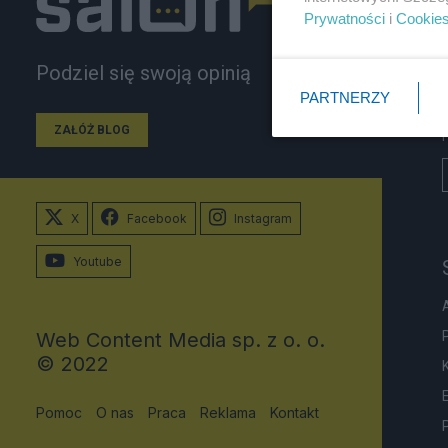
Prywatności
i
Cookie
Podziel się swoją opinią
PARTNERZY
ZAŁÓŻ BLOG
X
Facebook
Instagram
Youtube
Web Content Media sp. z o. o.
© 2022
Pomoc
O nas
Praca
Reklama
Kontakt