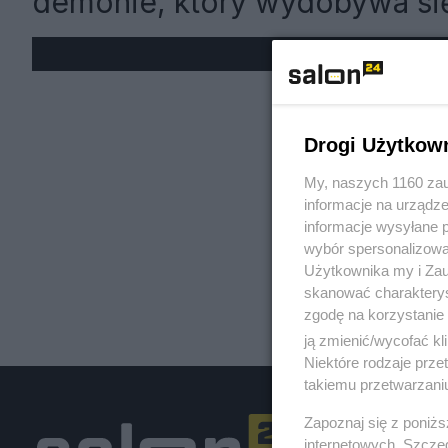
demonie, który wydobywa się
« W
Drogi Użytkow
My, naszych 1160 zau
informacje na urządze
informacje wysyłane 
wybór spersonalizowan
Użytkownika my i Zau
skanować charakterys
zgodę na korzystanie 
ją zmienić/wycofać kl
Niektóre rodzaje prz
takiemu przetwarzaniu
Zapoznaj się z poniż
internetowych. Szcze