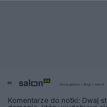
Strona główna
Blogi
Anka K
Komentarze do notki:
Dwaj st