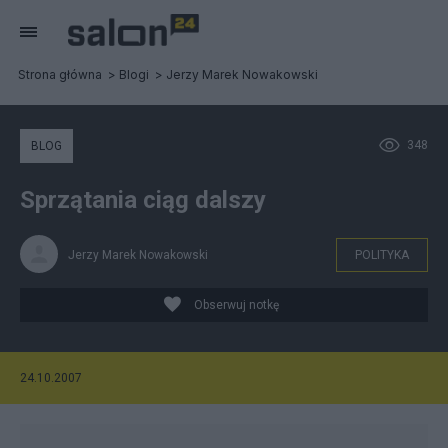
Strona główna
Blogi
Jerzy Marek Nowakowski
348
BLOG
Sprzątania ciąg dalszy
Jerzy Marek Nowakowski
POLITYKA
Obserwuj notkę
24.10.2007