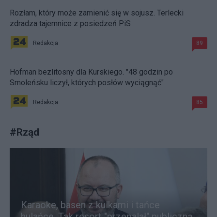
Rozłam, który może zamienić się w sojusz. Terlecki
zdradza tajemnice z posiedzeń PiS
Redakcja
89
Hofman bezlitosny dla Kurskiego. "48 godzin po
Smoleńsku liczył, których posłów wyciągnąć"
Redakcja
85
#
Rząd
Karaoke, basen z kulkami i tańce
hulańce. Tak resort "przepalał" publiczną