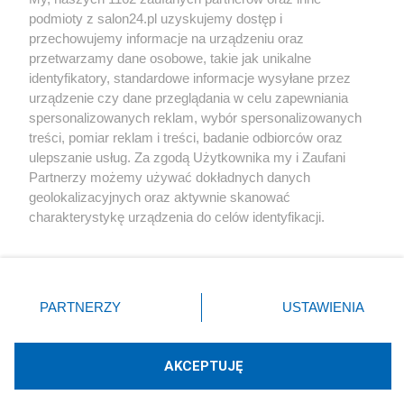
podmioty z salon24.pl uzyskujemy dostęp i
Społeczeństwo
przechowujemy informacje na urządzeniu oraz
przetwarzamy dane osobowe, takie jak unikalne
Kultura
identyfikatory, standardowe informacje wysyłane przez
urządzenie czy dane przeglądania w celu zapewniania
spersonalizowanych reklam, wybór spersonalizowanych
treści, pomiar reklam i treści, badanie odbiorców oraz
ulepszanie usług. Za zgodą Użytkownika my i Zaufani
X
Facebook
Instagram
Youtube
Partnerzy możemy używać dokładnych danych
geolokalizacyjnych oraz aktywnie skanować
charakterystykę urządzenia do celów identyfikacji.
Web Content Media sp. z o. o. © 2022
Ponieważ cenimy Twoją prywatność, prosimy o zgodę na
korzystanie z tych technologii poprzez kliknięcie
„Akceptuję”. Zgoda jest dobrowolna i zawsze możesz ją
Pomoc
O nas
Praca
Reklama
Kontakt
zmienić/wycofać klikając przycisk ustawień prywatności
PARTNERZY
USTAWIENIA
znajdujący się w lewym dolnym rogu strony
. Niektóre
rodzaje przetwarzania danych nie wymagają zgody
użytkownika, ale masz prawo sprzeciwić się takiemu
AKCEPTUJĘ
przetwarzaniu. Preferencje będą miały zastosowania tylko
Technologię dostarcza:
W3media.pl
na tej witrynie.