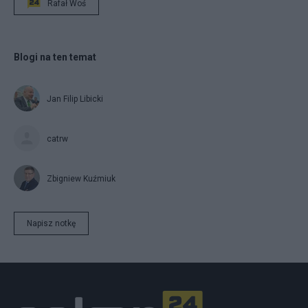
Rafał Woś
Blogi na ten temat
Jan Filip Libicki
catrw
Zbigniew Kuźmiuk
Napisz notkę