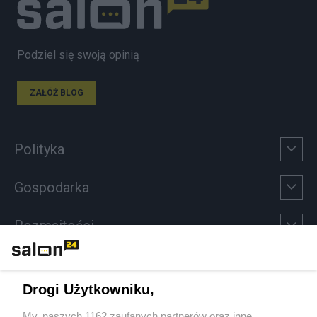
Podziel się swoją opinią
ZAŁÓŻ BLOG
Polityka
Gospodarka
Rozmaitości
Technologie
Drogi Użytkowniku,
Sport
My, naszych 1162 zaufanych partnerów oraz inne