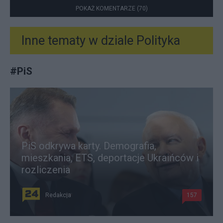
POKAŻ KOMENTARZE (70)
Inne tematy w dziale
Polityka
#
PiS
PiS odkrywa karty. Demografia,
mieszkania, ETS, deportacje Ukraińców i
rozliczenia
Redakcja
157