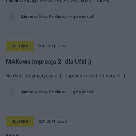
najbardziej Agnieszce Zet, Aldze, Inidze, Laurze,...
Katrine
na blogu
Pantha rei...- tylko dokąd?
KULTURA
20.01.2011, 22:41
MAKowa impresja 2- dla Ufki :)
Bardziej optymistycznie :) Zapraszam na Fotoszopki :)
Katrine
na blogu
Pantha rei...- tylko dokąd?
KULTURA
18.01.2011, 22:20