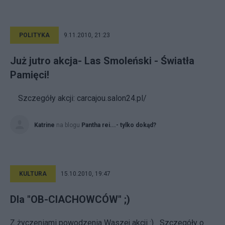
POLITYKA
9.11.2010, 21:23
Już jutro akcja- Las Smoleński - Światła
Pamięci!
Szczegóły akcji: carcajou.salon24.pl/
Katrine
na blogu
Pantha rei...- tylko dokąd?
KULTURA
15.10.2010, 19:47
Dla "OB-CIACHOWCÓW" ;)
Z życzeniami powodzenia Waszej akcji :) Szczegóły o