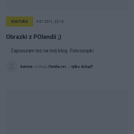
KULTURA
9.01.2011, 22:10
Obrazki z POlandii ;)
Zapraszam też na mój blog Fotoszopki
Katrine
na blogu
Pantha rei...- tylko dokąd?