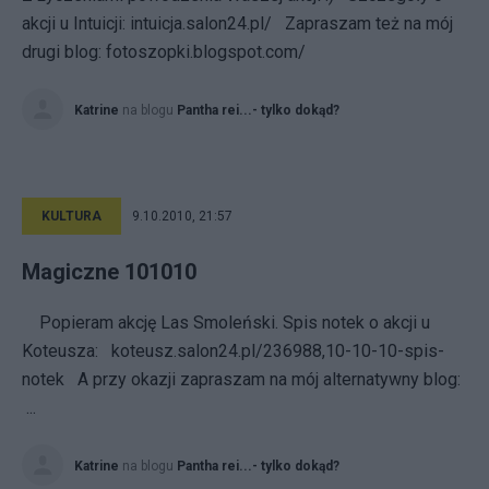
akcji u Intuicji: intuicja.salon24.pl/ Zapraszam też na mój
drugi blog: fotoszopki.blogspot.com/
Katrine
na blogu
Pantha rei...- tylko dokąd?
KULTURA
9.10.2010, 21:57
Magiczne 101010
Popieram akcję Las Smoleński. Spis notek o akcji u
Koteusza: koteusz.salon24.pl/236988,10-10-10-spis-
notek A przy okazji zapraszam na mój alternatywny blog:
...
Katrine
na blogu
Pantha rei...- tylko dokąd?