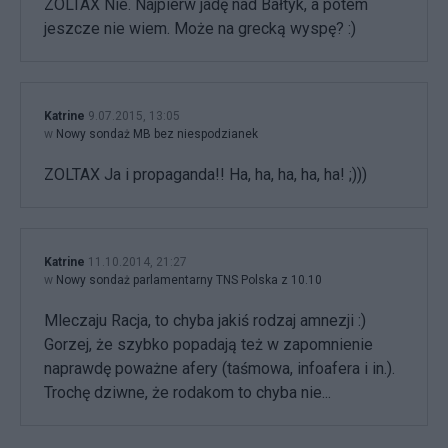
ZOLTAX Nie. Najpierw jadę nad Bałtyk, a potem
jeszcze nie wiem. Może na grecką wyspę? :)
Katrine
9.07.2015, 13:05
w
Nowy sondaż MB bez niespodzianek
ZOLTAX Ja i propaganda!! Ha, ha, ha, ha, ha! ;)))
Katrine
11.10.2014, 21:27
w
Nowy sondaż parlamentarny TNS Polska z 10.10
Mleczaju Racja, to chyba jakiś rodzaj amnezji :)
Gorzej, że szybko popadają też w zapomnienie
naprawdę poważne afery (taśmowa, infoafera i in.).
Trochę dziwne, że rodakom to chyba nie...