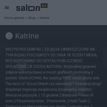
Strona główna
Blogi
Katrine
Katrine
WSZYSTKIE GRAFIKI I ZDJĘCIA ZAMIESZCZONE NA
TYM BLOGU POCZĄWSZY OD DNIA 18.10.2007 MOGĄ
BYĆ KOPIOWANE DO UŻYTKU PUBLICZNEGO
WYŁĄCZNIE ZA ZGODĄ AUTORKI. Wszystkie (prawie)
zdjęcia wykorzystane w moich grafikach pochodzą z
portalu: Stock.XCHNG, the leading FREE stock photo site
The best of: Gross:Strach czy nienawiść? Szerokiej drogi!
Krajobraz Impresja świąteczna Dziękujemy Irlandio!
Wreszcie przyszła :) 13 grudnia Zdradzona Power of
love ;) Pesymistycznie... Przerywnik :) Hołd Tuski ;)
Tęsknota za Marszałkiem Ice-landia ;) Irlandia- bis ;)