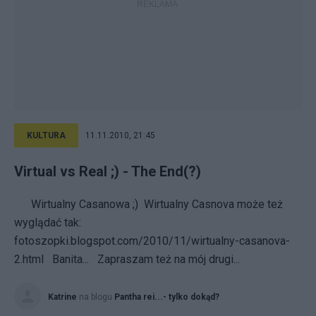
KULTURA
11.11.2010, 21:45
Virtual vs Real ;) - The End(?)
Wirtualny Casanowa ;) Wirtualny Casnova może też
wyglądać tak:
fotoszopki.blogspot.com/2010/11/wirtualny-casanova-
2.html Banita... Zapraszam też na mój drugi...
Katrine
na blogu
Pantha rei...- tylko dokąd?