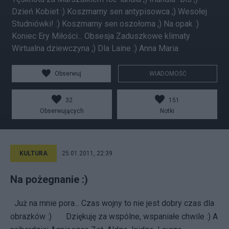
Dzień Kobiet :) Koszmarny sen antypisowca ;) Wesołej
Studniówki! :) Koszmarny sen oszołoma ;) Na opak :)
Koniec Ery Miłości... Obsesja Zaduszkowe klimaty
Wirtualna dziewczyna ;) Dla Laine :) Anna Maria
Obserwuj
WIADOMOŚĆ
32
151
Obserwujących
Notki
KULTURA
25.01.2011, 22:39
Na pożegnanie :)
Już na mnie pora... Czas wojny to nie jest dobry czas dla
obrazków :) Dziękuję za wspólne, wspaniałe chwile :) A