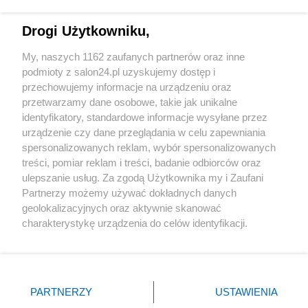
Technologie
Drogi Użytkowniku,
Sport
My, naszych 1162 zaufanych partnerów oraz inne
podmioty z salon24.pl uzyskujemy dostęp i
Społeczeństwo
przechowujemy informacje na urządzeniu oraz
przetwarzamy dane osobowe, takie jak unikalne
Kultura
identyfikatory, standardowe informacje wysyłane przez
urządzenie czy dane przeglądania w celu zapewniania
spersonalizowanych reklam, wybór spersonalizowanych
treści, pomiar reklam i treści, badanie odbiorców oraz
ulepszanie usług. Za zgodą Użytkownika my i Zaufani
X
Facebook
Instagram
Youtube
Partnerzy możemy używać dokładnych danych
geolokalizacyjnych oraz aktywnie skanować
charakterystykę urządzenia do celów identyfikacji.
Web Content Media sp. z o. o. © 2022
Ponieważ cenimy Twoją prywatność, prosimy o zgodę na
korzystanie z tych technologii poprzez kliknięcie
„Akceptuję”. Zgoda jest dobrowolna i zawsze możesz ją
Pomoc
O nas
Praca
Reklama
Kontakt
zmienić/wycofać klikając przycisk ustawień prywatności
PARTNERZY
USTAWIENIA
znajdujący się w lewym dolnym rogu strony
. Niektóre