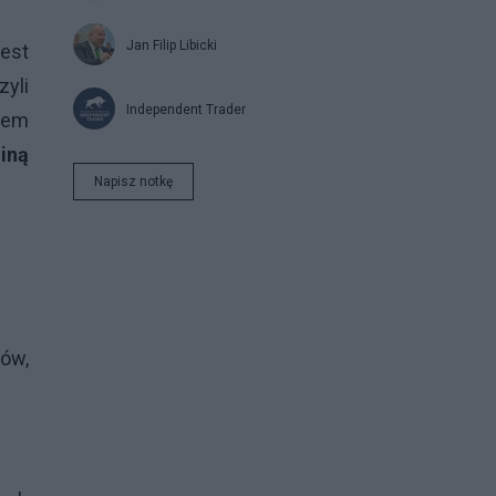
Jan Filip Libicki
jest
yli
Independent Trader
stem
iną
Napisz notkę
tów,