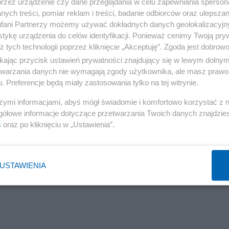
przez urządzenie czy dane przeglądania w celu zapewniania sperson
ych treści, pomiar reklam i treści, badanie odbiorców oraz ulepszan
fani Partnerzy możemy używać dokładnych danych geolokalizacyjn
tykę urządzenia do celów identyfikacji. Ponieważ cenimy Twoją pry
z tych technologii poprzez kliknięcie „Akceptuję”. Zgoda jest dobro
ikając przycisk ustawień prywatności znajdujący się w lewym dolny
etwarzania danych nie wymagają zgody użytkownika, ale masz prawo 
. Preferencje będą miały zastosowania tylko na tej witrynie.
Reklama
szymi informacjami, abyś mógł świadomie i komfortowo korzystać z
 powszechność bezpłatnych staży i praktyk, oferowan
gółowe informacje dotyczące przetwarzania Twoich danych znajdzi
stemowymi konsekwencjami i szkodliwym wpływem dla 
s
oraz po kliknięciu w „Ustawienia”.
USTAWIENIA