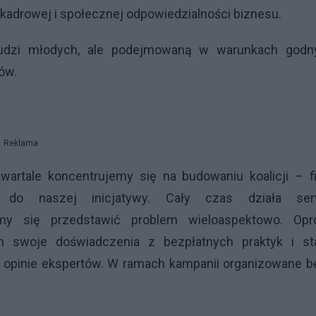
i kadrowej i społecznej odpowiedzialności biznesu.
udzi młodych, ale podejmowaną w warunkach godn
ów.
Reklama
wartale koncentrujemy się na budowaniu koalicji – fi
ię do naszej inicjatywy. Cały czas działa ser
my się przedstawić problem wieloaspektowo. Opr
h swoje doświadczenia z bezpłatnych praktyk i sta
 opinie ekspertów. W ramach kampanii organizowane b