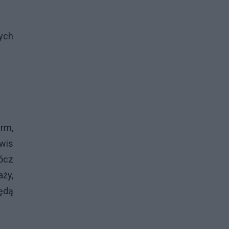
ych
rm,
wis
ócz
ży,
ędą