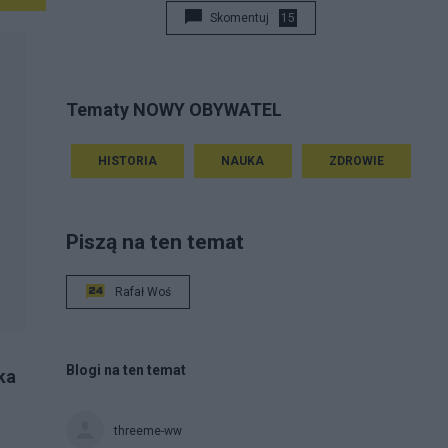
Skomentuj
15
Tematy NOWY OBYWATEL
HISTORIA
NAUKA
ZDROWIE
Piszą na ten temat
Rafał Woś
Blogi na ten temat
threeme-ww