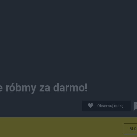
e róbmy za darmo!
Obserwuj notkę
BLO