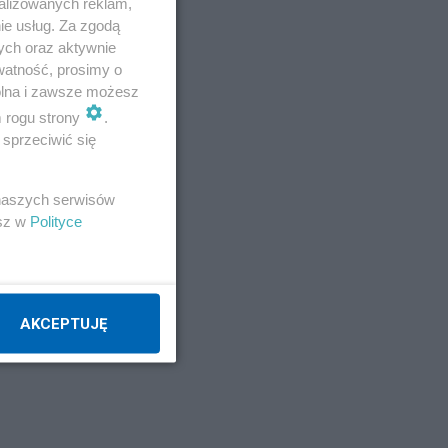
alizowanych reklam,
ie usług. Za zgodą
ych oraz aktywnie
watność, prosimy o
wolna i zawsze możesz
m rogu strony
.
sprzeciwić się
 naszych serwisów
ych
esz w
Polityce
obu
AKCEPTUJĘ