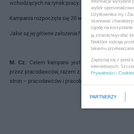
informacje wysyłane 
wchodzących na rynek pracy.
wybór spersonalizowan
Użytkownika my i Zau
Kampania rozpoczęła się 20 września i potrwa rok.
skanować charakterys
zgodę na korzystanie 
Jakie są jej główne założenia? Co chcecie osiągnąć?
ją zmienić/wycofać kl
Niektóre rodzaje prz
takiemu przetwarzaniu
Zapoznaj się z poniż
M. Cz.
: Celem kampanii jest zwrócenie uwagi na
internetowych. Szcze
przez pracodawców, razem z ich negatywnymi sy
Prywatności
i
Cookie
stron – pracodawców i pracobiorców.
PARTNERZY