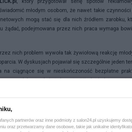
LICK.pl
, który przygotował serię spotów reklamow
uświadomić młodym osobom, że nawet takie czynności 
rnetowych mogą stać się dla nich źródłem zarobku, k
obku żądać, podejmowana przez nich praca wymaga bow
przez nich problem wywoła tak żywiołową reakcję młod
poparcia. W dyskusjach pojawiał się szczególnie jeden t
 na ciągnące się w nieskończoność bezpłatne prakt
nsą na zdobycie doświadczenia. Młodzi ludzie uważaj
ch wypowiedzi stały się impulsem do stworzenia kampa
go zjawiska poprzez zaproszenie do niej różnych g
ukiwanie rozwiązań i alternatyw. To pierwsza kampa
niku,
 do osób młodych. Za organizację odpowiada Funda
fanych partnerów oraz inne podmioty z salon24.pl uzyskujemy dost
n. wspieranie przedsiębiorczości i rozwoju młodych o
niu oraz przetwarzamy dane osobowe, takie jak unikalne identyfikat