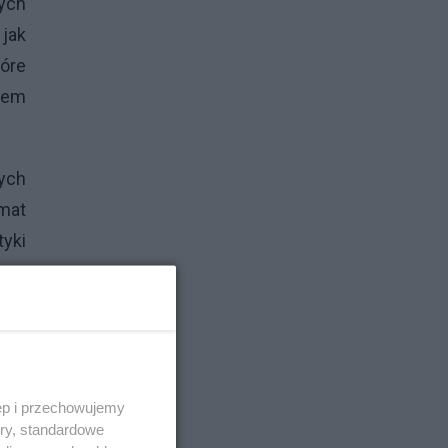
ych
jak
tóre
iem
ych
emat
yki
ą –
nii,
rup
nia
cja
ęp i przechowujemy
sób,
ory, standardowe