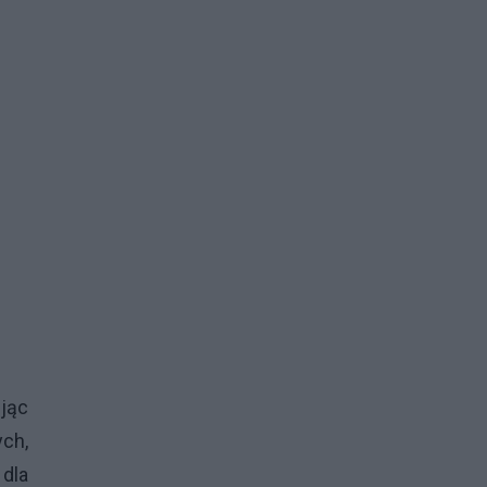
jąc
ych,
 dla