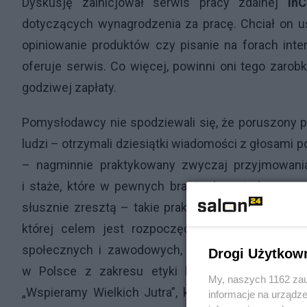
Dyskusję zainicjował serwis pracy zdalnej
inC
dotyczących wynagrodzenia za pracę. Chciał on 
opiniowanie produktów czy pisanie na forach inte
oferuje serwis. Co więcej, powinni oni tego zar
godziwej zapłaty.
Pomysłodawcy nie spodziewali się, że poruszony 
ludzi – otrzymali dziesiątki wiadomości z głosami 
– nagminnie praktykowany zwyczaj przyjmowania
i staże, które w pewnych branżach są jedyną sza
słusznie zresztą – takie praktyki za wyzysk. To i
której celem jest rozpoczęcie debaty wokół te
społecznych i zawodowych, a także wspólne posz
Drogi Użytkow
w Polsce z zakresu etyki biznesu skierowana
My, naszych 1162 zau
„Wspieramy Wielkich Jutra”, której celem jest m.i
informacje na urządze