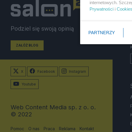
internetowych. Szcze
Prywatności
i
Cookie
Podziel się swoją opinią
PARTNERZY
ZAŁÓŻ BLOG
X
Facebook
Instagram
Youtube
Web Content Media sp. z o. o.
© 2022
Pomoc
O nas
Praca
Reklama
Kontakt