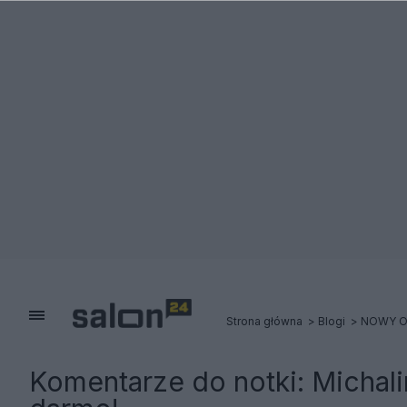
Strona główna
Blogi
NOWY O
Komentarze do notki:
Michal