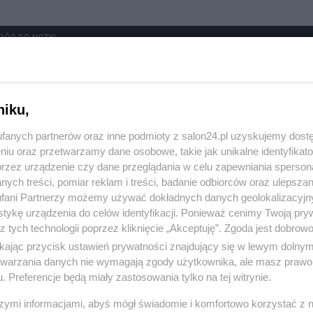
RÓĆ DO NOTKI
niku,
fanych partnerów oraz inne podmioty z salon24.pl uzyskujemy dost
niu oraz przetwarzamy dane osobowe, takie jak unikalne identyfikat
przez urządzenie czy dane przeglądania w celu zapewniania sperson
ych treści, pomiar reklam i treści, badanie odbiorców oraz ulepszan
fani Partnerzy możemy używać dokładnych danych geolokalizacyjn
tykę urządzenia do celów identyfikacji. Ponieważ cenimy Twoją pry
z tych technologii poprzez kliknięcie „Akceptuję”. Zgoda jest dobro
ikając przycisk ustawień prywatności znajdujący się w lewym dolny
etwarzania danych nie wymagają zgody użytkownika, ale masz prawo 
. Preferencje będą miały zastosowania tylko na tej witrynie.
szymi informacjami, abyś mógł świadomie i komfortowo korzystać z