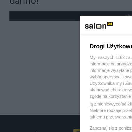
darmo!
« W
Drogi Użytkow
My, naszych 1162 zau
informacje na urządze
informacje wysyłane 
wybór spersonalizowan
Użytkownika my i Zau
skanować charakterys
zgodę na korzystanie 
ją zmienić/wycofać kl
Niektóre rodzaje prz
takiemu przetwarzaniu
Zapoznaj się z poniż