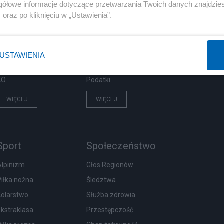
Polityka
Gospodarka
gółowe informacje dotyczące przetwarzania Twoich danych znajdzi
s
oraz po kliknięciu w „Ustawienia”.
PiS
Biznes
Rząd
Pieniądze
Prezydent
Centralny Port Komunikacyjny
USTAWIENIA
NATO
Inwestycje
KO
Podatki
WIĘCEJ
WIĘCEJ
Sport
Społeczeństwo
Alpinizm
Głos Regionów
Piłka nożna
Śledztwa
Kolarstwo
Służba zdrowia
Ekstraklasa
Przestępczość