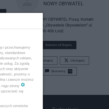
NOWY OBYWATEL
Blog pisma NOWY OBYWATEL
Piszą:
Kontakt
Stowarzyszenie „Obywatele Obywatelom” ul.
Piotrkowska 5 90-406 Łódź
Nowości od blogera
ęp i przechowujemy
ory, standardowe
alizowanych reklam,
Udostępnij
Udostępnij
ie usług. Za zgodą
ych oraz aktywnie
Skomentuj
15
watność, prosimy o
wolna i zawsze możesz
m rogu strony
.
sprzeciwić się
 naszych serwisów