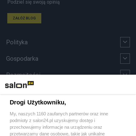
Podziel się swoją opinią
ZAŁÓŻ BLOG
Polityka
Gospodarka
Rozmaitości
Technologie
Drogi Użytkowniku,
Sport
My, naszych 1160 zaufanych partnerów oraz inne
podmioty z salon24.pl uzyskujemy dostęp i
Społeczeństwo
przechowujemy informacje na urządzeniu oraz
przetwarzamy dane osobowe, takie jak unikalne