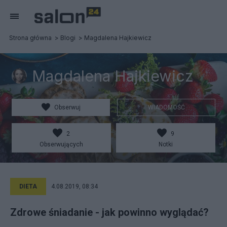
Strona główna
Blogi
Magdalena Hajkiewicz
Magdalena Hajkiewicz
Obserwuj
WIADOMOŚĆ
2
9
Obserwujących
Notki
DIETA
4.08.2019, 08:34
Zdrowe śniadanie - jak powinno wyglądać?