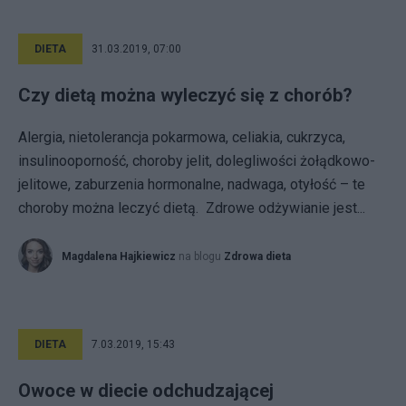
DIETA
31.03.2019, 07:00
Czy dietą można wyleczyć się z chorób?
Alergia, nietolerancja pokarmowa, celiakia, cukrzyca,
insulinooporność, choroby jelit, dolegliwości żołądkowo-
jelitowe, zaburzenia hormonalne, nadwaga, otyłość – te
choroby można leczyć dietą. Zdrowe odżywianie jest...
Magdalena Hajkiewicz
na blogu
Zdrowa dieta
DIETA
7.03.2019, 15:43
Owoce w diecie odchudzającej