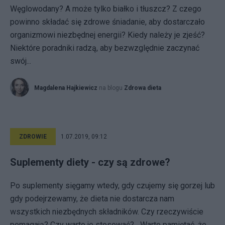
Węglowodany? A może tylko białko i tłuszcz? Z czego
powinno składać się zdrowe śniadanie, aby dostarczało
organizmowi niezbędnej energii? Kiedy należy je zjeść?
Niektóre poradniki radzą, aby bezwzględnie zaczynać
swój...
Magdalena Hajkiewicz
na blogu
Zdrowa dieta
ZDROWIE
1.07.2019, 09:12
Suplementy diety - czy są zdrowe?
Po suplementy sięgamy wtedy, gdy czujemy się gorzej lub
gdy podejrzewamy, że dieta nie dostarcza nam
wszystkich niezbędnych składników. Czy rzeczywiście
pomagają? Czy warto je stosować? Warto pamiętać, że