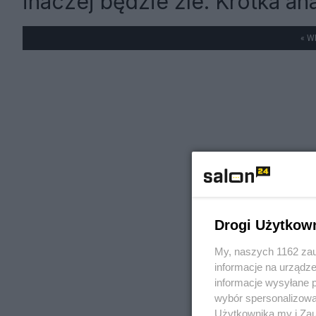
inaczej będzie źle. Krótka a
« W
Drogi Użytkow
My, naszych 1162 zau
informacje na urządze
informacje wysyłane 
wybór spersonalizowan
Użytkownika my i Zau