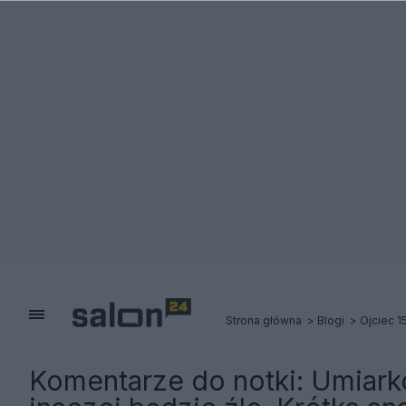
Strona główna
Blogi
Ojciec 1
Komentarze do notki:
Umiark