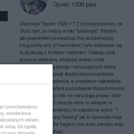
Ojciec 1500 plus
Dlaczego "Ojciec 1500 +"? Z czystej przekory, na
złość tym, co widzą w nas "patologię". Błędem,
jaki popełniłem prowadząc mój wcześniejszy
blog polityczny (Peacemaker) było wdawanie się
w dyskusję z trollami i hejterami. Dlatego tutaj
przyjmę radykalną strategię wobec osób
rozwalających dyskusję i naruszających dobra
innych - będę usuwał drastyczne komentarze,
banował trolli i hejterów, a omentarze najbardziej
ośmieszające hejtera pozostawiał dla potomności
ku przestrodze (o nile nie naruszają prawa i dóbr
osobistych. Jeśli chcecie mnie tu wkręcać w
ęp i przechowujemy
swoją spiralę nienawiści, to odpuśćcie sobie. "I
ory, standardowe
got a peaceful easy feeling" jak to śpiewała moja
alizowanych reklam,
ulubiona grupa The Eagles i nie mam zamiaru tego
ie usług. Za zgodą
popsuć ani zmieniać.
ych oraz aktywnie