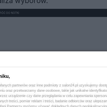
naliza wyborów.
RÓĆ DO NOTKI
niku,
fanych partnerów oraz inne podmioty z salon24.pl uzyskujemy dost
niu oraz przetwarzamy dane osobowe, takie jak unikalne identyfikat
przez urządzenie czy dane przeglądania w celu zapewniania sperson
ych treści, pomiar reklam i treści, badanie odbiorców oraz ulepszan
fani Partnerzy możemy używać dokładnych danych geolokalizacyjn