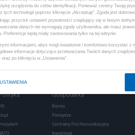
tykę urządzenia do celów identyfikacji. Ponieważ cenimy Twoją pry
z tych technologii poprzez kliknięcie „Akceptuję”. Zgoda jest dobro
ikając przycisk ustawień prywatności znajdujący się w lewym dolny
etwarzania danych nie wymagają zgody użytkownika, ale masz prawo 
. Preferencje będą miały zastosowania tylko na tej witrynie.
szymi informacjami, abyś mógł świadomie i komfortowo korzystać z
gółowe informacje dotyczące przetwarzania Twoich danych znajdzi
s
oraz po kliknięciu w „Ustawienia”.
USTAWIENIA
Polityka
Gospodarka
PiS
Biznes
Rząd
Pieniądze
Prezydent
Centralny Port Komunikacyjny
NATO
Inwestycje