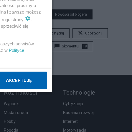
watność, prosimy o
wolna i zawsze możesz
Nowości od blogera
m rogu strony
.
sprzeciwić się
Udostępnij
Udostępnij
 naszych serwisów
Skomentuj
19
esz w
Polityce
AKCEPTUJĘ
Rozmaitości
Technologie
Wypadki
Cyfryzacja
Moda i uroda
Badania i rozwój
Hobby
Internet
Pogoda
Motoryzacja