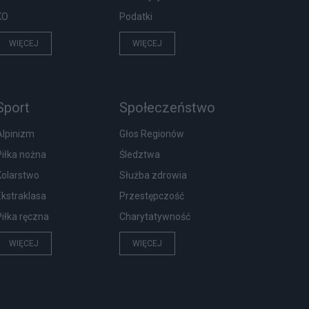
KO
Podatki
WIĘCEJ
WIĘCEJ
Sport
Społeczeństwo
Alpinizm
Głos Regionów
Piłka nożna
Śledztwa
Kolarstwo
Służba zdrowia
Ekstraklasa
Przestępczość
Piłka ręczna
Charytatywność
WIĘCEJ
WIĘCEJ