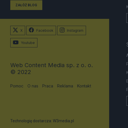
ZAŁÓŻ BLOG
X
Facebook
Instagram
Youtube
Web Content Media sp. z o. o.
© 2022
Pomoc
O nas
Praca
Reklama
Kontakt
Technologię dostarcza:
W3media.pl