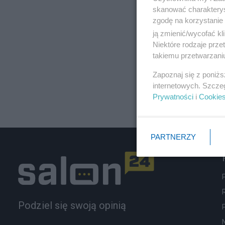
skanować charakterys
zgodę na korzystanie 
ją zmienić/wycofać kl
Niektóre rodzaje prz
takiemu przetwarzaniu
Zapoznaj się z poniż
internetowych. Szcze
Prywatności
i
Cookie
PARTNERZY
Podziel się swoją opinią