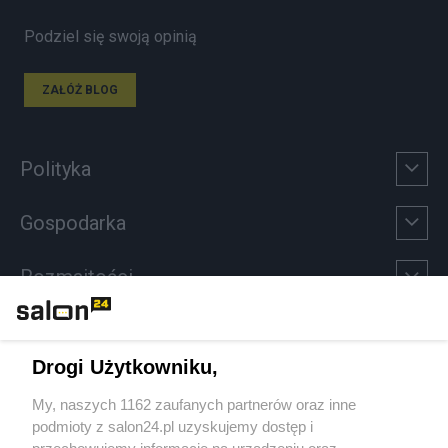
Podziel się swoją opinią
ZAŁÓŻ BLOG
Polityka
Gospodarka
Rozmaitości
Technologie
Drogi Użytkowniku,
Sport
My, naszych 1162 zaufanych partnerów oraz inne
podmioty z salon24.pl uzyskujemy dostęp i
Społeczeństwo