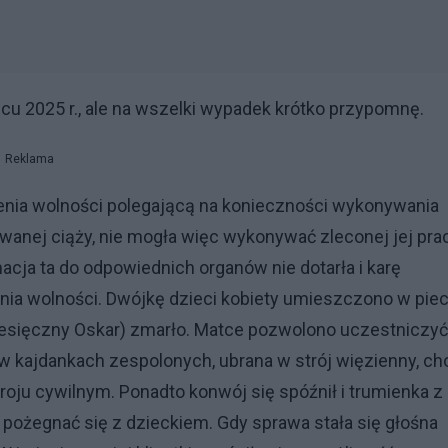
u 2025 r., ale na wszelki wypadek krótko przypomnę.
Reklama
enia wolności polegającą na konieczności wykonywania
anej ciąży, nie mogła więc wykonywać zleconej jej prac
acja ta do odpowiednich organów nie dotarła i karę
nia wolności. Dwójkę dzieci kobiety umieszczono w pie
miesięczny Oskar) zmarło. Matce pozwolono uczestniczy
 w kajdankach zespolonych, ubrana w strój więzienny, ch
roju cywilnym. Ponadto konwój się spóźnił i trumienka z
 pożegnać się z dzieckiem. Gdy sprawa stała się głośna