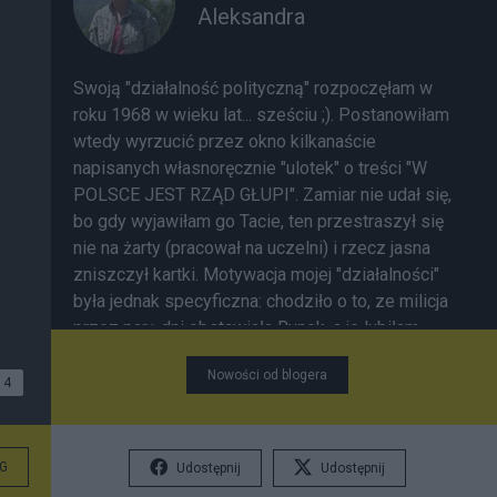
Aleksandra
Swoją "działalność polityczną" rozpoczęłam w
roku 1968 w wieku lat... sześciu ;). Postanowiłam
wtedy wyrzucić przez okno kilkanaście
napisanych własnoręcznie "ulotek" o treści "W
POLSCE JEST RZĄD GŁUPI". Zamiar nie udał się,
bo gdy wyjawiłam go Tacie, ten przestraszył się
nie na żarty (pracował na uczelni) i rzecz jasna
zniszczył kartki. Motywacja mojej "działalności"
była jednak specyficzna: chodziło o to, ze milicja
przez parę dni obstawiała Rynek, a je lubiłam
chodzić karmić gołębie.
Nowości od blogera
4
G
Udostępnij
Udostępnij