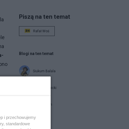
Piszą na ten temat
la
Rafał Woś
le
na
Blogi na ten temat
a-
zono
Siukum Balala
Jan Filip Libicki
brat Damian
zy-
i
ęp i przechowujemy
ekać
ory, standardowe
Napisz notkę