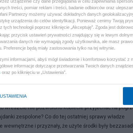
przez urządzenie czy dane przeglądania w celu zapewniania sperson
u na śmierć dziecka. Zamiast współczucia dla matki była
ych treści, pomiar reklam i treści, badanie odbiorców oraz ulepszan
 oraz obawa o stworzenie negatywnego obrazu pieczy
fani Partnerzy możemy używać dokładnych danych geolokalizacyjn
tykę urządzenia do celów identyfikacji. Ponieważ cenimy Twoją pry
z tych technologii poprzez kliknięcie „Akceptuję”. Zgoda jest dobro
ikając przycisk ustawień prywatności znajdujący się w lewym dolny
y zastępczej przez sąd. Wydano ją dopiero po czterech
etwarzania danych nie wymagają zgody użytkownika, ale masz prawo 
ie żył. Czy sąd wiedział o śmierci dziecka, a mimo to
. Preferencje będą miały zastosowania tylko na tej witrynie.
szymi informacjami, abyś mógł świadomie i komfortowo korzystać z
gółowe informacje dotyczące przetwarzania Twoich danych znajdzi
łużej niż rok (w tym przypadku były to cztery miesiące)
s
oraz po kliknięciu w „Ustawienia”.
onicznym. Dlaczego nie poinformowano o tym kobiety, t
e zauważono faktu, że kobieta jest najpierw w ciąży,
USTAWIENIA
acy fizycznej i nie odroczono kary lani nie wyznaczono
o wreszcie nie pozwolono kobiecie przyjechać na pogr
danki zespolone? Co do tej ostatniej sprawy władze
 wewnętrzne i przyznały, że użyte środki były bezzasad