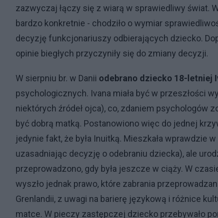
zazwyczaj łączy się z wiarą w sprawiedliwy świat.
bardzo konkretnie - chodziło o wymiar sprawiedliwo
decyzję funkcjonariuszy odbierających dziecko. Do
opinie biegłych przyczyniły się do zmiany decyzji.
W sierpniu br. w Danii
odebrano dziecko 18-letniej 
psychologicznych. Ivana miała być w przeszłości 
niektórych źródeł ojca), co, zdaniem psychologów zo
być dobrą matką. Postanowiono więc do jednej krzywd
jedynie fakt, że była Inuitką. Mieszkała wprawdzie
uzasadniając decyzję o odebraniu dziecka), ale urodz
przeprowadzono, gdy była jeszcze w ciąży. W czas
wyszło jednak prawo, które zabrania przeprowadz
Grenlandii, z uwagi na barierę językową i różnice k
matce. W pieczy zastępczej dziecko przebywało pona