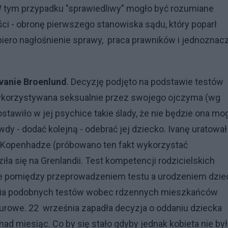
 W tym przypadku "sprawiedliwy" mogło być rozumiane
ści - obronę pierwszego stanowiska sądu, który poparł
piero nagłośnienie sprawy, praca prawników i jednoznac
Ivanie Broenlund
. Decyzję podjęto na podstawie testów
wykorzystywana seksualnie przez swojego ojczyma (wg
stawiło w jej psychice takie ślady, że nie będzie ona mo
y - dodać kolejną - odebrać jej dziecko. Ivanę uratował
 w Kopenhadze (próbowano ten fakt wykorzystać
iła się na Grenlandii. Test kompetencji rodzicielskich
ie pomiędzy przeprowadzeniem testu a urodzeniem dzie
ania podobnych testów wobec rdzennych mieszkańców
ulturowe. 22 września zapadła decyzja o oddaniu dziecka
d miesiąc. Co by się stało gdyby jednak kobieta nie był