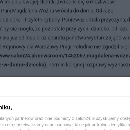
 imieniu swojej klientki zwróciła się o możliwość
. Pani Magdalena Woźna wróciła do domu. Od razu
ziecka - trzyletniej Leny. Ponieważ ustała przyczyna, d
ć by się mogło, że pozostałe przy życiu dziecko od razu
nała już od losu oraz aparatu państwa wystarczająco wie
Sąd Rejonowy dla Warszawy Pragi Południe nie zgodził się 
//www.salon24.pl/newsroom/1452067,magdalena-wozn
je-w-domu-dziecka
). Termin kolejnej rozprawy wyznac
a Sąd Rejonowy dla Warszawy-Pragi wydał decyzję o
iastowej wykonalności, więc Lena mogła wrócić do domu
raca-do-rodzicow-sad-zdecydowal-o-zakonczeniu-piec
niku,
ę dobrze i nie ma o czym mówić? Otóż nie. Nikt nie wróc
fanych partnerów oraz inne podmioty z salon24.pl uzyskujemy dost
 śmierci. W tej sprawie toczy się śledztwo i należy pocz
niu oraz przetwarzamy dane osobowe, takie jak unikalne identyfikat