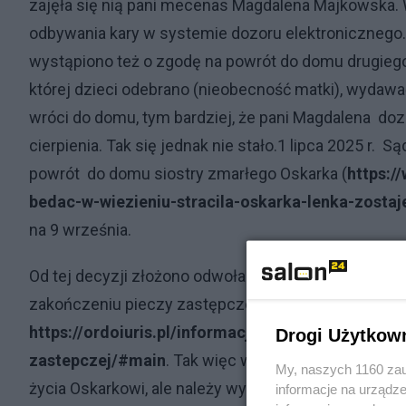
zajęła się nią pani mecenas Magdalena Majkowska. W
odbywania kary w systemie dozoru elektronicznego
wystąpiono też o zgodę na powrót do domu drugiego d
której dzieci odebrano (nieobecność matki), wydawa
wróci do domu, tym bardziej, że pani Magdalena doz
cierpienia. Tak się jednak nie stało.1 lipca 2025 r. 
powrót do domu siostry zmarłego Oskarka (
https:
bedac-w-wiezieniu-stracila-oskarka-lenka-zosta
na 9 września.
Od tej decyzji złożono odwołanie i dnia 27 sierpni
zakończeniu pieczy zastępczej z klauzulą natychm
https://ordoiuris.pl/informacje-prasowe/lena-w
Drogi Użytkow
zastepczej/#main
. Tak więc wszystko skończyło si
My, naszych 1160 zau
życia Oskarkowi, ale należy wyjaśnić przyczynę jego
informacje na urządze