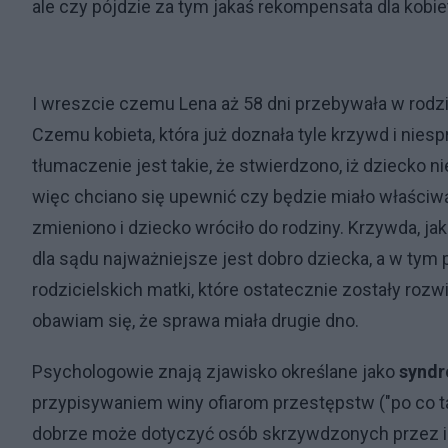
ale czy pójdzie za tym jakaś rekompensata dla kobie
I wreszcie czemu Lena aż 58 dni przebywała w rod
Czemu kobieta, która już doznała tyle krzywd i nies
tłumaczenie jest takie, że stwierdzono, iż dziecko 
więc chciano się upewnić czy będzie miało właściwą
zmieniono i dziecko wróciło do rodziny. Krzywda, j
dla sądu najważniejsze jest dobro dziecka, a w tym
rodzicielskich matki, które ostatecznie zostały roz
obawiam się, że sprawa miała drugie dno.
Psychologowie znają zjawisko określane jako
syndr
przypisywaniem winy ofiarom przestępstw ("po co tam
dobrze może dotyczyć osób skrzywdzonych przez in