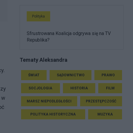
Polityka
Sfrustrowana Koalicja odgrywa się na TV
Republika?
Tematy Aleksandra
y.
ŚWIAT
SĄDOWNICTWO
PRAWO
czy
SOCJOLOGIA
HISTORIA
FILM
ć w
MARSZ NIEPODLEGŁOŚCI
PRZESTĘPCZOŚĆ
oć
POLITYKA HISTORYCZNA
MUZYKA