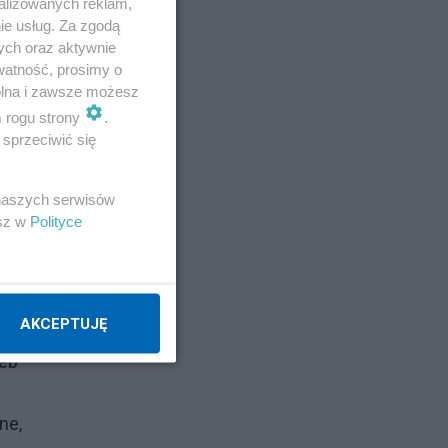
alizowanych reklam,
ie usług. Za zgodą
ych oraz aktywnie
watność, prosimy o
wolna i zawsze możesz
m rogu strony
.
sprzeciwić się
 naszych serwisów
esz w
Polityce
yko
AKCEPTUJĘ
zeb
ne,