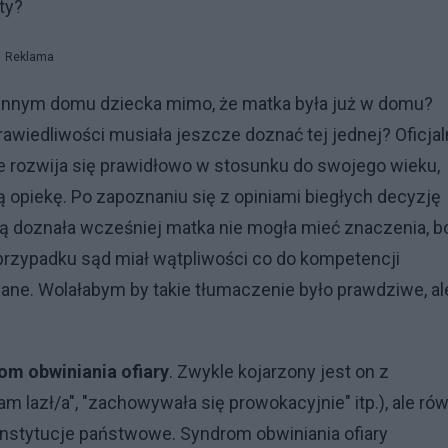
ty?
Reklama
zinnym domu dziecka mimo, że matka była już w domu?
prawiedliwości musiała jeszcze doznać tej jednej? Oficja
nie rozwija się prawidłowo w stosunku do swojego wieku,
 opiekę. Po zapoznaniu się z opiniami biegłych decyzję
aką doznała wcześniej matka nie mogła mieć znaczenia, b
 przypadku sąd miał wątpliwości co do kompetencji
wiane. Wolałabym by takie tłumaczenie było prawdziwe, al
om obwiniania ofiary
. Zwykle kojarzony jest on z
 lazł/a", "zachowywała się prowokacyjnie" itp.), ale ró
stytucje państwowe. Syndrom obwiniania ofiary