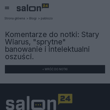
Strona główna
Blogi
pablozo
Komentarze do notki:
Stary
Wiarus, "sprytne"
banowanie i intelektualni
oszuści.
« WRÓĆ DO NOTKI