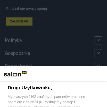
Podziel się swoją opinią
ZAŁÓŻ BLOG
Polityka
Gospodarka
Rozmaitości
Technologie
Drogi Użytkowniku,
Sport
My, naszych 1162 zaufanych partnerów oraz inne
podmioty z salon24.pl uzyskujemy dostęp i
Społeczeństwo