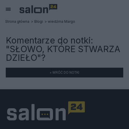
Strona główna
Blogi
wiedźma Margo
Komentarze do notki:
"SŁOWO, KTÓRE STWARZA
DZIEŁO"?
« WRÓĆ DO NOTKI