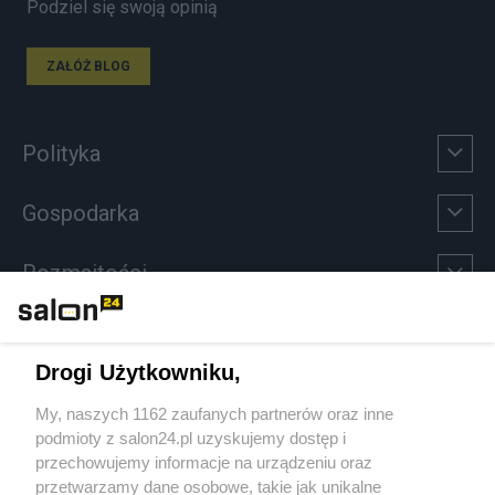
Podziel się swoją opinią
ZAŁÓŻ BLOG
Polityka
Gospodarka
Rozmaitości
Technologie
Drogi Użytkowniku,
Sport
My, naszych 1162 zaufanych partnerów oraz inne
podmioty z salon24.pl uzyskujemy dostęp i
Społeczeństwo
przechowujemy informacje na urządzeniu oraz
przetwarzamy dane osobowe, takie jak unikalne