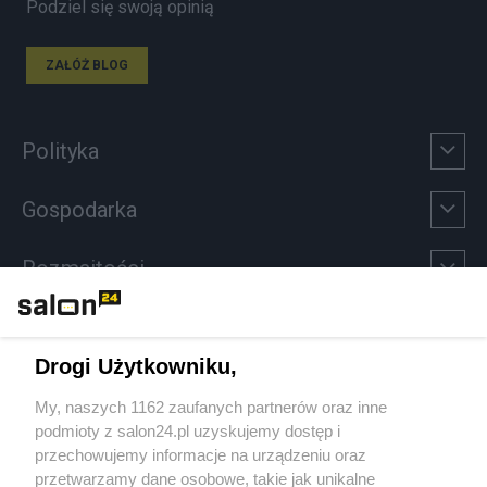
Podziel się swoją opinią
ZAŁÓŻ BLOG
Polityka
Gospodarka
Rozmaitości
Technologie
Drogi Użytkowniku,
Sport
My, naszych 1162 zaufanych partnerów oraz inne
podmioty z salon24.pl uzyskujemy dostęp i
Społeczeństwo
przechowujemy informacje na urządzeniu oraz
przetwarzamy dane osobowe, takie jak unikalne