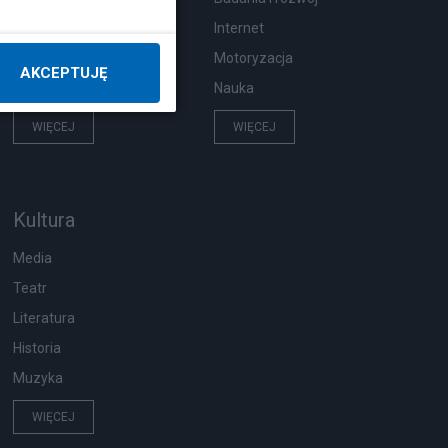
Hobby
Internet
Pogoda
Motoryzacja
AKCEPTUJĘ
Zwierzęta
Nauka
WIĘCEJ
WIĘCEJ
Kultura
Media
Teatr
Literatura
Historia
Muzyka
WIĘCEJ