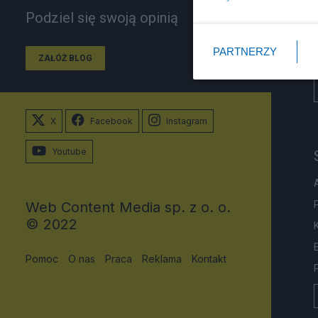
Podziel się swoją opinią
PARTNERZY
ZAŁÓŻ BLOG
X
Facebook
Instagram
Youtube
Web Content Media sp. z o. o.
© 2022
Pomoc
O nas
Praca
Reklama
Kontakt