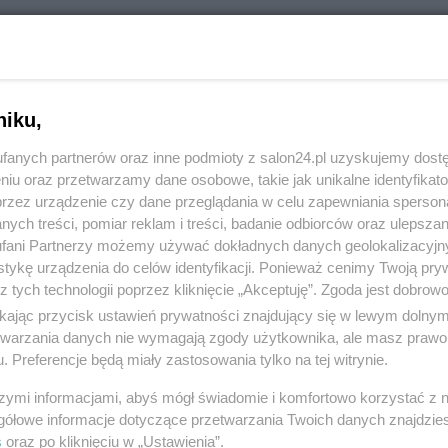
RÓĆ DO NOTKI
niku,
fanych partnerów oraz inne podmioty z salon24.pl uzyskujemy dost
niu oraz przetwarzamy dane osobowe, takie jak unikalne identyfikat
przez urządzenie czy dane przeglądania w celu zapewniania sperson
ych treści, pomiar reklam i treści, badanie odbiorców oraz ulepszan
fani Partnerzy możemy używać dokładnych danych geolokalizacyjn
tykę urządzenia do celów identyfikacji. Ponieważ cenimy Twoją pry
z tych technologii poprzez kliknięcie „Akceptuję”. Zgoda jest dobro
ikając przycisk ustawień prywatności znajdujący się w lewym dolny
etwarzania danych nie wymagają zgody użytkownika, ale masz prawo 
. Preferencje będą miały zastosowania tylko na tej witrynie.
Polityka
Gospodarka
szymi informacjami, abyś mógł świadomie i komfortowo korzystać z
PiS
Biznes
gółowe informacje dotyczące przetwarzania Twoich danych znajdzi
s
oraz po kliknięciu w „Ustawienia”.
Rząd
Pieniądze