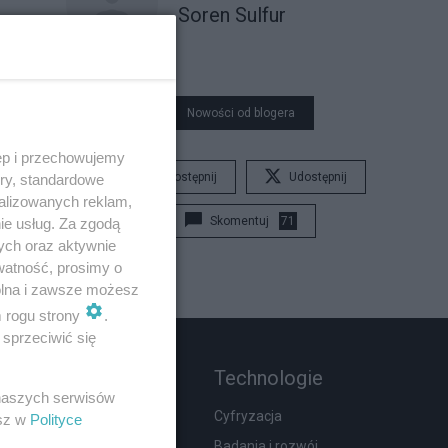
Soren Sulfur
Nowości od blogera
ęp i przechowujemy
Udostępnij
Udostępnij
ory, standardowe
alizowanych reklam,
Skomentuj
71
ie usług. Za zgodą
ych oraz aktywnie
watność, prosimy o
wolna i zawsze możesz
m rogu strony
.
sprzeciwić się
Rozmaitości
Technologie
 naszych serwisów
Wypadki
Cyfryzacja
esz w
Polityce
Moda i uroda
Badania i rozwój