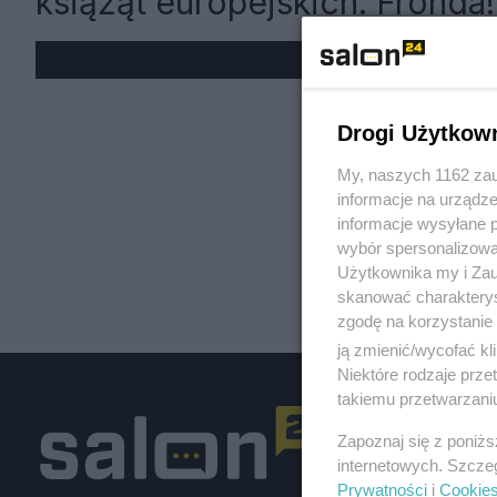
książąt europejskich. Fronda!
« W
Drogi Użytkow
My, naszych 1162 zau
informacje na urządze
informacje wysyłane 
wybór spersonalizowan
Użytkownika my i Zau
skanować charakterys
zgodę na korzystanie 
ją zmienić/wycofać kl
Niektóre rodzaje prz
takiemu przetwarzaniu
Zapoznaj się z poniż
internetowych. Szcze
Prywatności
i
Cookie