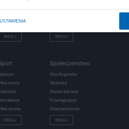
Prezydent
Centralny Port Komunikacyjny
NATO
Inwestycje
USTAWIENIA
KO
Podatki
WIĘCEJ
WIĘCEJ
Sport
Społeczeństwo
Alpinizm
Głos Regionów
Piłka nożna
Śledztwa
Kolarstwo
Służba zdrowia
Ekstraklasa
Przestępczość
Piłka ręczna
Charytatywność
WIĘCEJ
WIĘCEJ