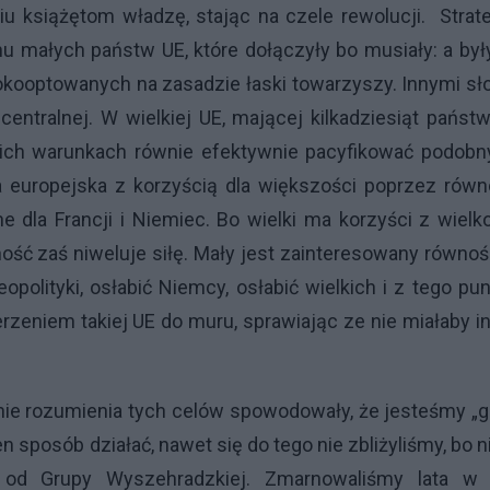
u książętom władzę, stając na czele rewolucji. Strat
 małych państw UE, które dołączyły bo musiały: a był
dokooptowanych na zasadzie łaski towarzyszy. Innymi s
entralnej. W wielkiej UE, mającej kilkadziesiąt państw
akich warunkach równie efektywnie pacyfikować podobn
a europejska z korzyścią dla większości poprzez rów
ne dla Francji i Niemiec. Bo wielki ma korzyści z wielk
ść zaś niweluje siłę. Mały jest zainteresowany równoś
polityki, osłabić Niemcy, osłabić wielkich i z tego pu
erzeniem takiej UE do muru, sprawiając ze nie miałaby i
 nie rozumienia tych celów spowodowały, że jesteśmy „go
n sposób działać, nawet się do tego nie zbliżyliśmy, bo n
od Grupy Wyszehradzkiej. Zmarnowaliśmy lata w 