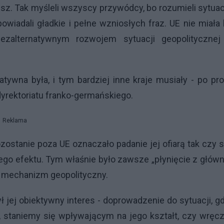
iesz. Tak myśleli wszyscy przywódcy, bo rozumieli sytuac
wiadali gładkie i pełne wzniosłych fraz. UE nie miała
bezalternatywnym rozwojem sytuacji geopolitycznej
tywna była, i tym bardziej inne kraje musiały - po pr
 dyrektoriatu franko-germańskiego.
Reklama
zostanie poza UE oznaczało padanie jej ofiarą tak czy s
ego efektu. Tym właśnie było zawsze „płynięcie z głó
n mechanizm geopolityczny.
był jej obiektywny interes - doprowadzenie do sytuacji, g
, staniemy się wpływającym na jego kształt, czy wręc