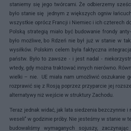
staniemy się jego twórcami. Że odbierzemy sześci
było stanie się jednym z większych ogniw łańcuchu
wszystkie oprócz Francji i Niemiec i ich czterech 
Polską strategią miało być budowanie frondy anty-c
było możliwe, bo Rdzeń nie był już w stanie w t
wysiłków. Polskim celem była faktyczna integracj
państw. Było to zawsze - i jest nadal - niekorzyst
wtedy, gdy można traktować innych nierówno. Równo
wielki – nie. UE miała nam umożliwić oszukanie geo
rozprawić się z Rosją poprzez przyparcie jej rozsz
alternatywy niż wejście w struktury Zachodu.
Teraz jednak widać, jak lata siedzenia bezczynnie i
weseli” w godzinie próby. Nie jesteśmy w stanie w te
budowaliśmy wymaganych sojuszy, zaczynając 