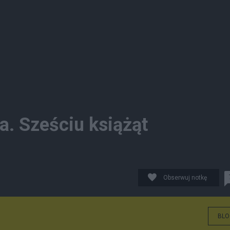
a. Sześciu książąt
Obserwuj notkę
BLO