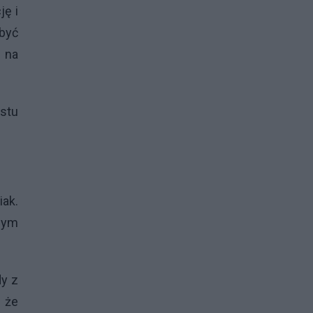
ję i
 być
 na
ostu
iak.
wnym
dy z
z że