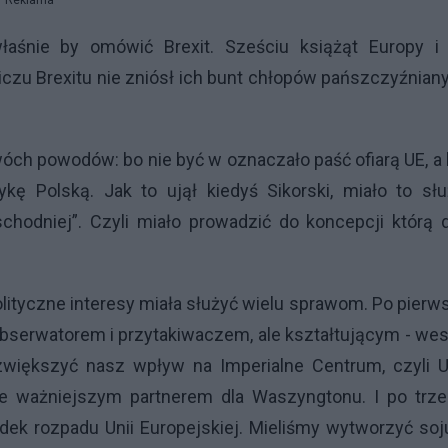
Reklama
łaśnie by omówić Brexit. Sześciu książąt Europy i 
liczu Brexitu nie zniósł ich bunt chłopów pańszczyźnian
dwóch powodów: bo nie być w oznaczało paść ofiarą UE, a
 Polską. Jak to ujął kiedyś Sikorski, miało to słu
odniej”. Czyli miało prowadzić do koncepcji którą d
tyczne interesy miała służyć wielu sprawom. Po pierw
 obserwatorem i przytakiwaczem, ale kształtującym - we
zwiększyć nasz wpływ na Imperialne Centrum, czyli U
 ważniejszym partnerem dla Waszyngtonu. I po trzec
ek rozpadu Unii Europejskiej. Mieliśmy wytworzyć so