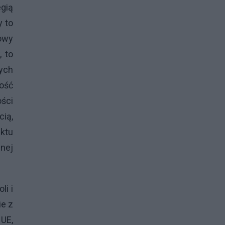
egią
y to
łowy
, to
ych
ność
ości
cią,
nktu
nnej
li i
ie z
UE,