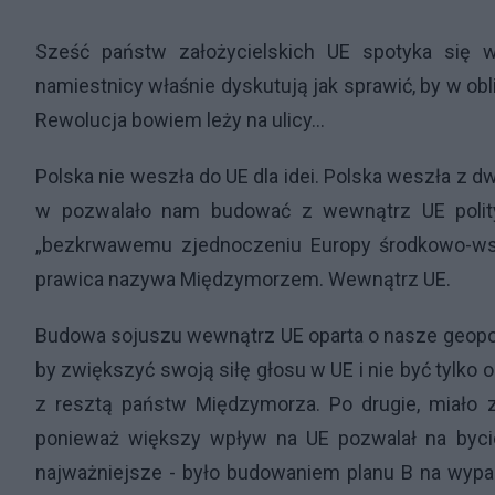
Sześć państw założycielskich UE spotyka się w
namiestnicy właśnie dyskutują jak sprawić, by w ob
Rewolucja bowiem leży na ulicy…
Polska nie weszła do UE dla idei. Polska weszła z 
w pozwalało nam budować z wewnątrz UE politykę
„bezkrwawemu zjednoczeniu Europy środkowo-wsch
prawica nazywa Międzymorzem. Wewnątrz UE.
Budowa sojuszu wewnątrz UE oparta o nasze geopoli
by zwiększyć swoją siłę głosu w UE i nie być tylko
z resztą państw Międzymorza. Po drugie, miało 
ponieważ większy wpływ na UE pozwalał na bycie
najważniejsze - było budowaniem planu B na wypad