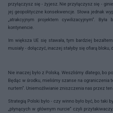
przyłączysz się - żyjesz. Nie przyłączysz się - gin
jej geopolityczne konsekwencje. Słowa jednak wypo
„atrakcyjnym projektem cywilizacyjnym”. Była 
kontynencie.
Im większa UE się stawała, tym bardziej bezalterna
musiały - dołączyć, inaczej stałyby się ofiarą bloku,
Nie inaczej było z Polską. Weszliśmy dlatego, bo po
Będąc w środku, mieliśmy szanse na ograniczenia t
nurtem”. Uniemożliwianie zniszczenia nas przez te
Strategią Polski było - czy winno było być, bo taki 
„płynących w głównym nurcie” czyli przytakiwaczy