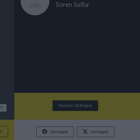
Soren Sulfur
Nowości od blogera
71
G
Udostępnij
Udostępnij