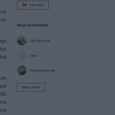
Rafał Woś
ich
ych.
Blogi na ten temat
 być
Jan Filip Libicki
żyć
catrw
ziś
Zbigniew Kuźmiuk
sze,
spół
Napisz notkę
SA,
ie,
jusz