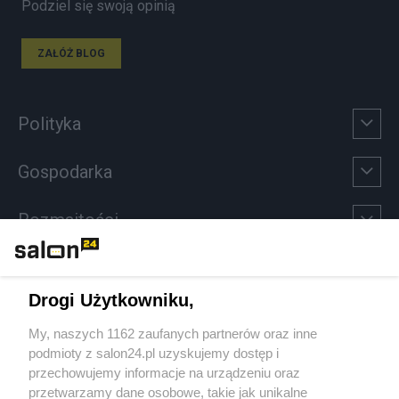
Podziel się swoją opinią
ZAŁÓŻ BLOG
Polityka
Gospodarka
Rozmaitości
Technologie
Drogi Użytkowniku,
Sport
My, naszych 1162 zaufanych partnerów oraz inne
podmioty z salon24.pl uzyskujemy dostęp i
Społeczeństwo
przechowujemy informacje na urządzeniu oraz
przetwarzamy dane osobowe, takie jak unikalne