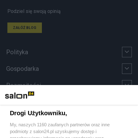
Podziel się swoją opinią
ZAŁÓŻ BLOG
Polityka
Gospodarka
Rozmaitości
Technologie
Drogi Użytkowniku,
Sport
My, naszych 1160 zaufanych partnerów oraz inne
podmioty z salon24.pl uzyskujemy dostęp i
Społeczeństwo