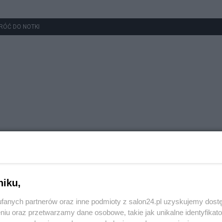
RÓĆ DO NOTKI
niku,
fanych partnerów oraz inne podmioty z salon24.pl uzyskujemy dost
niu oraz przetwarzamy dane osobowe, takie jak unikalne identyfikat