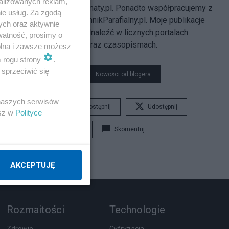
alizowanych reklam,
JęzykoweDylematy.pl
. Ponadto współpracujemy z
ie usług. Za zgodą
serwisem
DziennikParafialny.pl
. Moje publikacje
ych oraz aktywnie
można (było) odnaleźć w licznych portalach
watność, prosimy o
internetowych oraz czasopismach.
wolna i zawsze możesz
m rogu strony
.
sprzeciwić się
Nowości od blogera
 naszych serwisów
Udostępnij
Udostępnij
esz w
Polityce
Skomentuj
AKCEPTUJĘ
Rozmaitości
Technologie