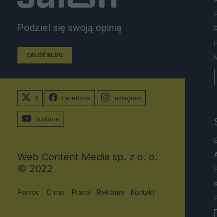
Podziel się swoją opinią
ZAŁÓŻ BLOG
X
Facebook
Instagram
Youtube
Web Content Media sp. z o. o.
© 2022
Pomoc
O nas
Praca
Reklama
Kontakt