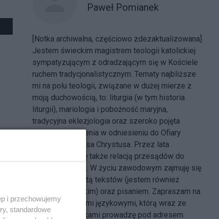
Paweł Pomianek
[Notka archiwalna, częściowo zdezaktualizowana]
Jestem świeckim magistrem teologii katolickiej
sympatyzującym z odradzającym się w Kościele
ruchem tradycjonalistycznym
. Tematy najbliższe
mi na polu teologii, związane w dużej mierze z
moją duchowością, to: liturgia (w tym historia
liturgii), mariologia i pobożność maryjna,
tradycyjna eklezjologia oraz szeroko pojęta
tematyka cierpienia w odniesieniu do Ofiary
krzyżowej Jezusa Chrystusa. Przez lata
zajmowałem się także relacją przesądów do
wiary katolickiej. W życiu zawodowym zajmuję się
redakcją i korektą tekstów (jestem również
filologiem polskim) oraz pisaniem. Zapraszam na
ęp i przechowujemy
stronę z poradami językowymi, którą wraz ze
ory, standardowe
współpracownikami prowadzę pod adresem