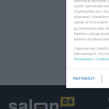
informacje wysyłane 
wybór spersonalizowan
Użytkownika my i Zau
skanować charakterys
zgodę na korzystanie 
ją zmienić/wycofać kl
Niektóre rodzaje prz
takiemu przetwarzaniu
Zapoznaj się z poniż
internetowych. Szcze
Prywatności
i
Cookie
PARTNERZY