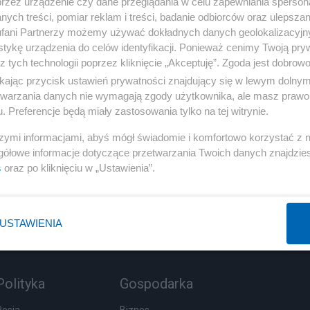
przez urządzenie czy dane przeglądania w celu zapewniania sperson
ych treści, pomiar reklam i treści, badanie odbiorców oraz ulepszan
fani Partnerzy możemy używać dokładnych danych geolokalizacyjn
tykę urządzenia do celów identyfikacji. Ponieważ cenimy Twoją pry
z tych technologii poprzez kliknięcie „Akceptuję”. Zgoda jest dobro
ikając przycisk ustawień prywatności znajdujący się w lewym dolny
etwarzania danych nie wymagają zgody użytkownika, ale masz prawo 
. Preferencje będą miały zastosowania tylko na tej witrynie.
szymi informacjami, abyś mógł świadomie i komfortowo korzystać z
gółowe informacje dotyczące przetwarzania Twoich danych znajdzi
s
oraz po kliknięciu w „Ustawienia”.
USTAWIENIA
Polityka
Gospodarka