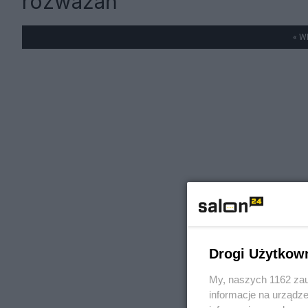
rozważań
« W
Drogi Użytkow
My, naszych 1162 zau
informacje na urządze