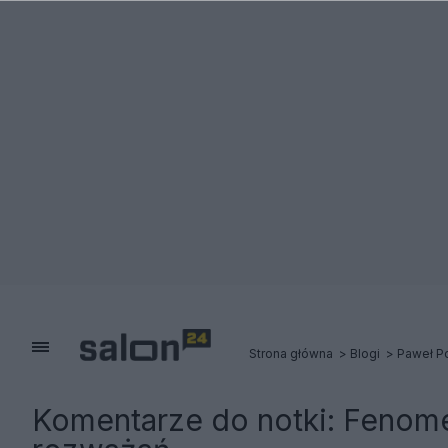
Strona główna
Blogi
Paweł P
Komentarze do notki:
Fenome