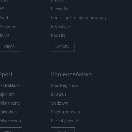
Rosja
Biznes
PiS
Pieniądze
Rząd
Centralny Port Komunikacyjny
Prezydent
Inwestycje
NATO
Podatki
WIĘCEJ
WIĘCEJ
Sport
Społeczeństwo
Ekstraklasa
Głos Regionów
Alpinizm
800 plus
Piłka nożna
Śledztwa
Kolarstwo
Służba zdrowia
Piłka ręczna
Przestępczość