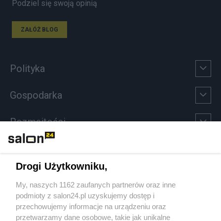
Podziel się swoją opinią
ZAŁÓŻ BLOG
Polityka
Gospodarka
Rozmaitości
Technologie
Drogi Użytkowniku,
Sport
My, naszych 1162 zaufanych partnerów oraz inne
podmioty z salon24.pl uzyskujemy dostęp i
Społeczeństwo
przechowujemy informacje na urządzeniu oraz
przetwarzamy dane osobowe, takie jak unikalne