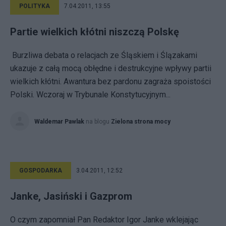
POLITYKA
7.04.2011, 13:55
Partie wielkich kłótni niszczą Polskę
Burzliwa debata o relacjach ze Śląskiem i Ślązakami
ukazuje z całą mocą obłędne i destrukcyjne wpływy partii
wielkich kłótni. Awantura bez pardonu zagraża spoistości
Polski. Wczoraj w Trybunale Konstytucyjnym...
Waldemar Pawlak
na blogu
Zielona strona mocy
GOSPODARKA
3.04.2011, 12:52
Janke, Jasiński i Gazprom
O czym zapomniał Pan Redaktor Igor Janke wklejając