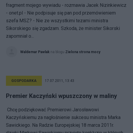
fragment mojego wywiadu - rozmawia Jacek Nizinkiewicz
- onet.pl - Nie podpisuje się pan pod przemówieniem
szefa MSZ? - Nie ze wszystkimi tezami ministra
Sikorskiego się zgadzam. Szkoda, że minister Sikorski
zapomniał o...
Waldemar Pawlak
na blogu
Zielona strona mocy
GOSPODARKA
17.07.2011, 13:43
Premier Kaczyński wpuszczony w maliny
Chcę podziękować Premierowi Jarosławowi
Kaczyńskiemu za nagłośnienie sukcesu ministra Marka
Sawickiego. Na Radzie Europejskiej 18 marca 2011r.
dzięki Markowi Sawickiemu przyjęto konkluzje w których