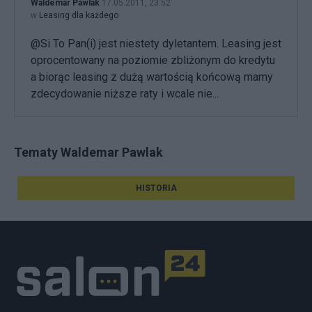
Waldemar Pawlak
17.05.2011, 23:52
w
Leasing dla każdego
@Si To Pan(i) jest niestety dyletantem. Leasing jest
oprocentowany na poziomie zbliżonym do kredytu
a biorąc leasing z dużą wartością końcową mamy
zdecydowanie niższe raty i wcale nie...
Tematy Waldemar Pawlak
HISTORIA