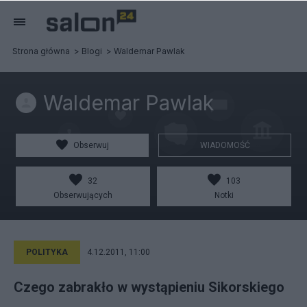
Strona główna
Blogi
Waldemar Pawlak
Waldemar Pawlak
Obserwuj
WIADOMOŚĆ
32
103
Obserwujących
Notki
POLITYKA
4.12.2011, 11:00
Czego zabrakło w wystąpieniu Sikorskiego