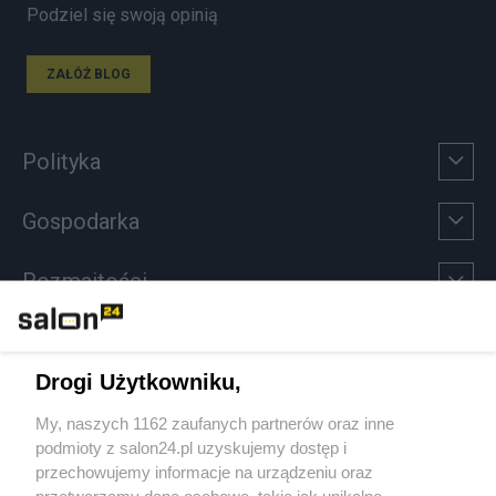
Podziel się swoją opinią
ZAŁÓŻ BLOG
Polityka
Gospodarka
Rozmaitości
Technologie
Drogi Użytkowniku,
Sport
My, naszych 1162 zaufanych partnerów oraz inne
podmioty z salon24.pl uzyskujemy dostęp i
Społeczeństwo
przechowujemy informacje na urządzeniu oraz
przetwarzamy dane osobowe, takie jak unikalne