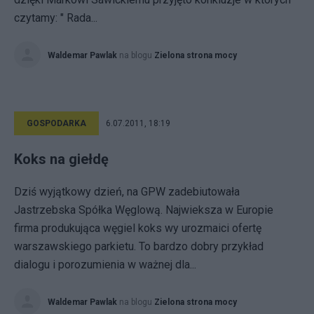
czytamy: " Rada...
Waldemar Pawlak
na blogu
Zielona strona mocy
GOSPODARKA
6.07.2011, 18:19
Koks na giełdę
Dziś wyjątkowy dzień, na GPW zadebiutowała
Jastrzebska Spółka Węglową. Najwieksza w Europie
firma produkująca węgiel koks wy urozmaici ofertę
warszawskiego parkietu. To bardzo dobry przykład
dialogu i porozumienia w ważnej dla...
Waldemar Pawlak
na blogu
Zielona strona mocy