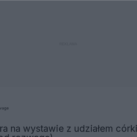
vage
a na wystawie z udziałem córk