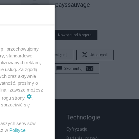
payssauvage
Nowości od blogera
ęp i przechowujemy
Udostępnij
Udostępnij
ory, standardowe
alizowanych reklam,
Skomentuj
103
ie usług. Za zgodą
ych oraz aktywnie
watność, prosimy o
wolna i zawsze możesz
m rogu strony
.
sprzeciwić się
Rozmaitości
Technologie
 naszych serwisów
Zdrowie
Cyfryzacja
esz w
Polityce
Podróże
Badania i rozwój