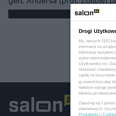
gen. Andersa (prof. Zollowi 
« W
Drogi Użytkow
My, naszych 1162 zau
informacje na urządze
informacje wysyłane 
wybór spersonalizowan
Użytkownika my i Zau
skanować charakterys
zgodę na korzystanie 
ją zmienić/wycofać kl
Niektóre rodzaje prz
takiemu przetwarzaniu
Zapoznaj się z poniż
internetowych. Szcze
Prywatności
i
Cookie