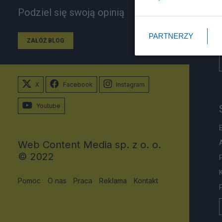
Podziel się swoją opinią
PARTNERZY
ZAŁÓŻ BLOG
X
Facebook
Instagram
Youtube
Web Content Media sp. z o. o.
© 2022
Pomoc
O nas
Praca
Reklama
Kontakt