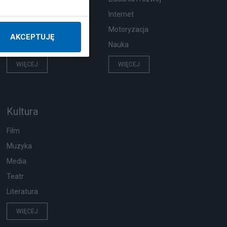
Pogoda
Internet
Ekologia
Motoryzacja
AKCEPTUJĘ
Wypadki
Nauka
WIĘCEJ
WIĘCEJ
Kultura
Film
Muzyka
Media
Teatr
Literatura
WIĘCEJ