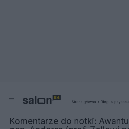
Strona główna
Blogi
payssau
Komentarze do notki:
Awantur