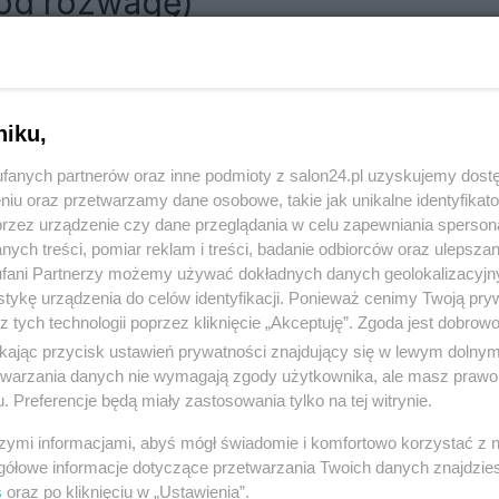
pod rozwagę)
RÓĆ DO NOTKI
niku,
fanych partnerów oraz inne podmioty z salon24.pl uzyskujemy dost
niu oraz przetwarzamy dane osobowe, takie jak unikalne identyfikat
przez urządzenie czy dane przeglądania w celu zapewniania sperson
ych treści, pomiar reklam i treści, badanie odbiorców oraz ulepszan
fani Partnerzy możemy używać dokładnych danych geolokalizacyjn
tykę urządzenia do celów identyfikacji. Ponieważ cenimy Twoją pry
z tych technologii poprzez kliknięcie „Akceptuję”. Zgoda jest dobro
ikając przycisk ustawień prywatności znajdujący się w lewym dolny
etwarzania danych nie wymagają zgody użytkownika, ale masz prawo 
. Preferencje będą miały zastosowania tylko na tej witrynie.
Polityka
Gospodarka
szymi informacjami, abyś mógł świadomie i komfortowo korzystać z
Rosja
Biznes
gółowe informacje dotyczące przetwarzania Twoich danych znajdzi
s
oraz po kliknięciu w „Ustawienia”.
PiS
Pieniądze