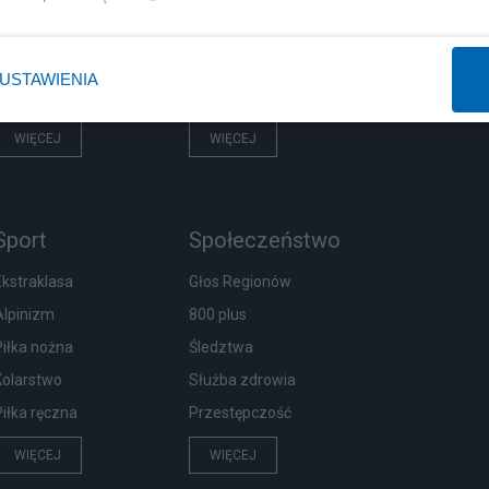
Rząd
Centralny Port Komunikacyjny
Prezydent
Inwestycje
USTAWIENIA
NATO
Podatki
WIĘCEJ
WIĘCEJ
Sport
Społeczeństwo
Ekstraklasa
Głos Regionów
Alpinizm
800 plus
Piłka nożna
Śledztwa
Kolarstwo
Służba zdrowia
Piłka ręczna
Przestępczość
WIĘCEJ
WIĘCEJ