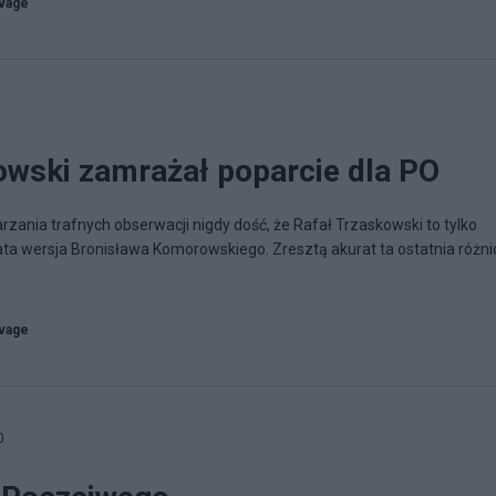
vage
owski zamrażał poparcie dla PO
rzania trafnych obserwacji nigdy dość, że Rafał Trzaskowski to tylko
ata wersja Bronisława Komorowskiego. Zresztą akurat ta ostatnia różni
vage
0