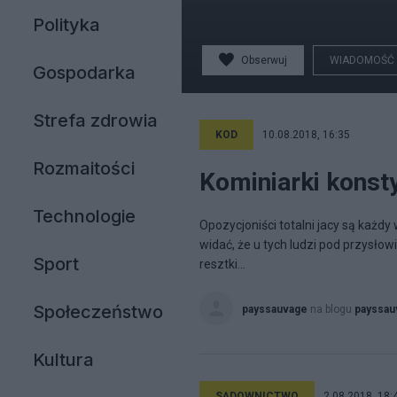
Polityka
Obserwuj
WIADOMOŚĆ
Gospodarka
Strefa zdrowia
KOD
10.08.2018, 16:35
Rozmaitości
Kominiarki konst
Technologie
Opozycjoniści totalni jacy są każdy
widać, że u tych ludzi pod przysło
Sport
resztki...
Społeczeństwo
payssauvage
na blogu
payssau
Kultura
SĄDOWNICTWO
2.08.2018, 18: