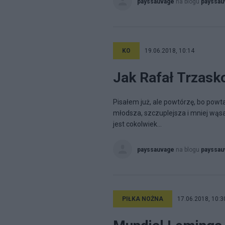
payssauvage
na blogu
payssau
KO
19.06.2018, 10:14
Jak Rafał Trzask
Pisałem już, ale powtórzę, bo powta
młodsza, szczuplejsza i mniej wąs
jest cokolwiek...
payssauvage
na blogu
payssau
PIŁKA NOŻNA
17.06.2018, 10:3