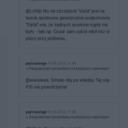
@Lchlip No, na szczęście "elyta" jest na
teorie spiskowe genetycznie uodporniona.
"Elyta" wie, że żadnych spisków nigdy nie
było - taki np. Cezar sam sobie wbił nóż w
plecy przy jedzeniu,...
payssauvage
16.06.2018, 11:08
w
Dwujoaninian ryszardianu na korytarzu sejmowym
@wiesława Śmiało idą po władzę. Tej siły
PiS nie powstrzyma!
payssauvage
16.06.2018, 11:08
w
Dwujoaninian ryszardianu na korytarzu sejmowym