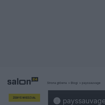
Strona główna
Blogi
payssauvage
ŻEBYŚ WIEDZIAŁ
payssauvag