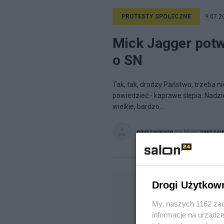
PROTESTY SPOŁECZNE
9.07.2
Mick Jagger potw
o SN
Tak, tak, drodzy Państwo, trzeba ni
powiedzieć - kaprawe ślepia. Nadzie
wielkie, bardzo...
payssauvage
na blogu
payssau
Drogi Użytkow
My, naszych 1162 zau
informacje na urządze