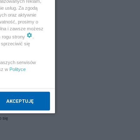
alizowanych reklam,
ie usług. Za zgodą
ych oraz aktywnie
watność, prosimy o
wolna i zawsze możesz
m rogu strony
.
sprzeciwić się
 naszych serwisów
esz w
Polityce
AKCEPTUJĘ
o się