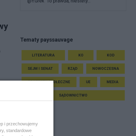
@Y.Grek To prawda, niestety...
wy
Tematy payssauvage
e
LITERATURA
KO
KOD
SEJM I SENAT
RZĄD
NOWOCZESNA
PROTESTY SPOŁECZNE
UE
MEDIA
SĄDOWNICTWO
ęp i przechowujemy
ory, standardowe