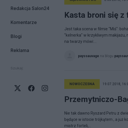
Redakcja Salon24
Kasta broni się z 
Komentarze
Jest taka scena w filmie "Miś": bo
"kelnerka" w krzykliwym makijażu, 
Blogi
na twarzy mówi:...
Reklama
payssauvage
na blogu
payssau
Szukaj:
NOWOCZESNA
19.07.2018, 16:
Przemytniczo-Bag
Nie tak dawno Ryszard Petru z dwi
będące w istocie trójkątem , a już k
mistrz forteli,...