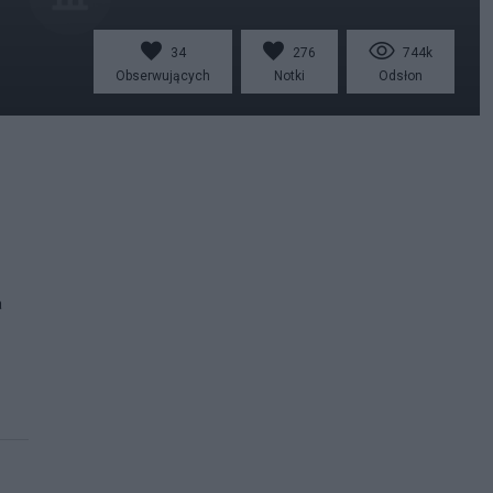
34
276
744k
Obserwujących
Notki
Odsłon
a