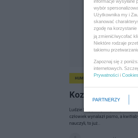
informacje wysyłane 
wybór spersonalizowan
Użytkownika my i Zau
skanować charakterys
zgodę na korzystanie 
ją zmienić/wycofać kl
Niektóre rodzaje prz
takiemu przetwarzaniu
Zapoznaj się z poniż
internetowych. Szcze
Prywatności
i
Cookie
HUMOR
8.07.2018, 18:11
Kozacy zaporoscy
PARTNERZY
Ludzie listy piszą. Zwykle, polecon
człowiek wynalazł pismo, a kwitłaby 
nauczyli, to już...