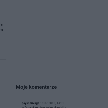
dzi
em
Moje komentarze
payssauvage
19.07.2018, 14:01
w
O polskim niewolniku słów kilka