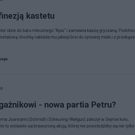
finezją kastetu
hater idzie do baru mlecznego "Apis" i zamawia kaszę gryczaną. Podcho
metalową chochlą nakłada mu jakiejś brei do cynowej miski i z przekąs
vage
00
ażnikowi - nowa partia Petru?
ema Joannami (Schmidt i Scheuring-Wielgus) założył w Sejmie koło,
oło to wsławiło się brawurową akcją, której nie powstydziłby się nie tylko