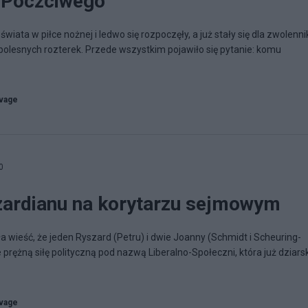
 Poczciwego
świata w piłce nożnej i ledwo się rozpoczęły, a już stały się dla zwolenn
i bolesnych rozterek. Przede wszystkim pojawiło się pytanie: komu
vage
0
zardianu na korytarzu sejmowym
a wieść, że jeden Ryszard (Petru) i dwie Joanny (Schmidt i Scheuring-
 prężną siłę polityczną pod nazwą Liberalno-Społeczni, która już dziars
vage