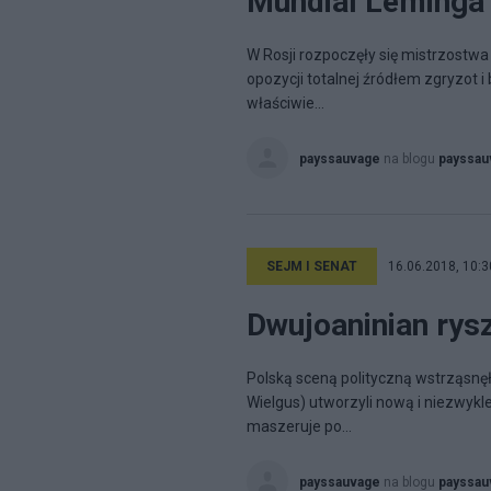
Mundial Leminga
W Rosji rozpoczęły się mistrzostwa 
opozycji totalnej źródłem zgryzot 
właściwie...
payssauvage
na blogu
payssau
SEJM I SENAT
16.06.2018, 10:3
Dwujoaninian rys
Polską sceną polityczną wstrząsnęł
Wielgus) utworzyli nową i niezwykle
maszeruje po...
payssauvage
na blogu
payssau