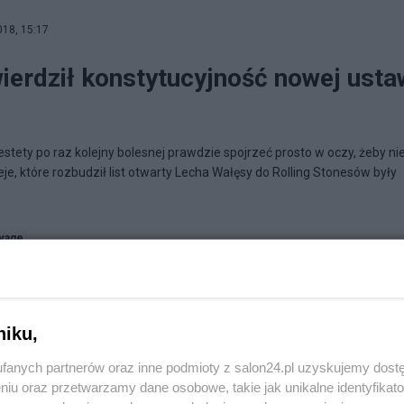
018, 15:17
ierdził konstytucyjność nowej usta
estety po raz kolejny bolesnej prawdzie spojrzeć prosto w oczy, żeby ni
je, które rozbudził list otwarty Lecha Wałęsy do Rolling Stonesów były
vage
niku,
fanych partnerów oraz inne podmioty z salon24.pl uzyskujemy dost
niu oraz przetwarzamy dane osobowe, takie jak unikalne identyfikat