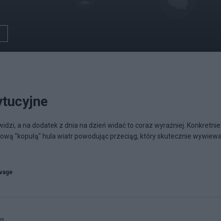
ytucyjne
 widzi, a na dodatek z dnia na dzień widać to coraz wyraźniej. Konkretnie
wiową "kopułą" hula wiatr powodując przeciąg, który skutecznie wywiew
vage
45