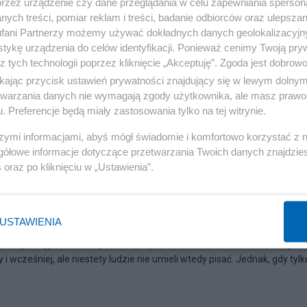
przez urządzenie czy dane przeglądania w celu zapewniania sperson
ych treści, pomiar reklam i treści, badanie odbiorców oraz ulepszan
fani Partnerzy możemy używać dokładnych danych geolokalizacyjn
tykę urządzenia do celów identyfikacji. Ponieważ cenimy Twoją pry
z tych technologii poprzez kliknięcie „Akceptuję”. Zgoda jest dobro
ikając przycisk ustawień prywatności znajdujący się w lewym dolny
etwarzania danych nie wymagają zgody użytkownika, ale masz prawo 
. Preferencje będą miały zastosowania tylko na tej witrynie.
szymi informacjami, abyś mógł świadomie i komfortowo korzystać z
gółowe informacje dotyczące przetwarzania Twoich danych znajdzi
s
oraz po kliknięciu w „Ustawienia”.
 piszą list do Lecha Wałęsy
USTAWIENIA
e, motywacyjne, anonimy... Sztuka epistolarna kwitnie od czasu, kiedy
i wcześniej, ale niestety ludzie nie umieli wtedy pisać. Jednak, gdy tylk