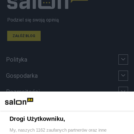
Podziel się swoją opinią
ZAŁÓŻ BLOG
Polityka
Gospodarka
Rozmaitości
Technologie
Drogi Użytkowniku,
Sport
My, naszych 1162 zaufanych partnerów oraz inne