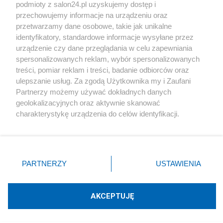
podmioty z salon24.pl uzyskujemy dostęp i
Społeczeństwo
przechowujemy informacje na urządzeniu oraz
przetwarzamy dane osobowe, takie jak unikalne
Kultura
identyfikatory, standardowe informacje wysyłane przez
urządzenie czy dane przeglądania w celu zapewniania
spersonalizowanych reklam, wybór spersonalizowanych
treści, pomiar reklam i treści, badanie odbiorców oraz
ulepszanie usług. Za zgodą Użytkownika my i Zaufani
X
Facebook
Instagram
Youtube
Partnerzy możemy używać dokładnych danych
geolokalizacyjnych oraz aktywnie skanować
charakterystykę urządzenia do celów identyfikacji.
Web Content Media sp. z o. o. © 2022
Ponieważ cenimy Twoją prywatność, prosimy o zgodę na
korzystanie z tych technologii poprzez kliknięcie
„Akceptuję”. Zgoda jest dobrowolna i zawsze możesz ją
Pomoc
O nas
Praca
Reklama
Kontakt
zmienić/wycofać klikając przycisk ustawień prywatności
PARTNERZY
USTAWIENIA
znajdujący się w lewym dolnym rogu strony
. Niektóre
rodzaje przetwarzania danych nie wymagają zgody
użytkownika, ale masz prawo sprzeciwić się takiemu
AKCEPTUJĘ
przetwarzaniu. Preferencje będą miały zastosowania tylko
Technologię dostarcza:
W3media.pl
na tej witrynie.